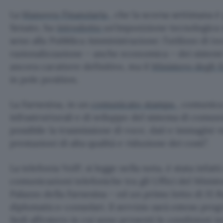
La
Manovra Finanziaria
, che la scorsa settimana è 
Senato, ha
introdotto
un’imposizione tecnologica 
seno alla Pubblica Amministrazione: l’utilizzo di te
razionalizzazione – anche economica – dei sistem
ancora carattere definitivo, ma il
Ministero degli 
in pole position.
La Farnesina, in un
comunicato stampa
, comunica
infrastrutturali e di sviluppo del sistema di comu
possibile la trasmissione di voce, dati e immagini 
prestazioni di alta qualità e riduzione dei costi”.
La telefonia VoIP, si legge nella nota, è stata infatti
comunicazioni telefoniche tra gli Uffici del Ministe
Palazzo della Farnesina – ed un primo lotto di 15
diplomatico-consolari. Il servizio sarà esteso prog
Sedi all’estero in cui sono presenti le condizioni