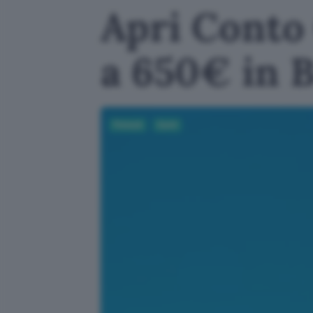
Apri Conto 
a 650€ in 
Fintech
Conti