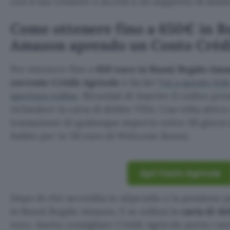
con il tuo Gestore o accedi a un supporto di assis
Come ottenere fino a 650€ in B
Amazon aprendo un Conto Crédi
Per ottenere fino a
650 euro in Buoni Regalo Am
corrente Crédit Agricole
è facile!
Vai a questo link
apertura online
. Ricordati di inserire il codice pr
richiedere la carta di debito VISA. Una volta attiv
transazione di qualunque importo entro 30 giorni d
Subito per te 50 euro di Welcome Bonus.
Apri Conto Agricole
Dopo di ché accredita lo stipendio o la pensione p
in Buoni Regalo Amazon. E se utilizzi la
carta di d
euro. Anche consigliare Crédit Agricole porta i suo