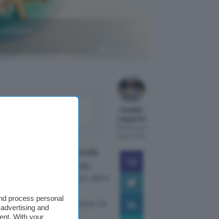
rofittane
Crédit Agricole
come
Osvaldo
le
Lasperini
Pubblicato il
6 ago 2026
un
conto corrente Crédit
0 euro in Buoni Regalo
rima che finisca. Con oltre
 9 operazioni su 10
and process personal
r gestire le tue finanze in
 advertising and
ent. With your