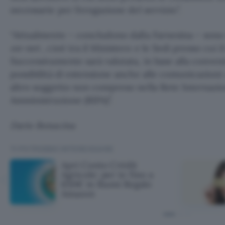
necessarie per l’erogazione del servizio”.
“Attualmente – concludono dalla Farnesina – sono
on-net
, cioè tra il Ministero e le Sedi presso cui il
Successivamente sarà valutata, in base alla conve
possibilità di estensione anche alle comunicazioni
altro soggetto non compreso nella Rete Internazio
Amministrazione (RIPA)”.
Dario Bonacina
TI POTREBBE INTERESSARE
Apri Conto Crédit
Agricole: per te fino a
650€ in Buoni Regalo
Amazon