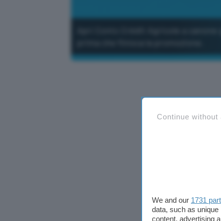
Apri Conto Crédit Agricole a canone 
prima che finisca la promozione.
Continue without
We and our
1731 par
data, such as unique 
content, advertising