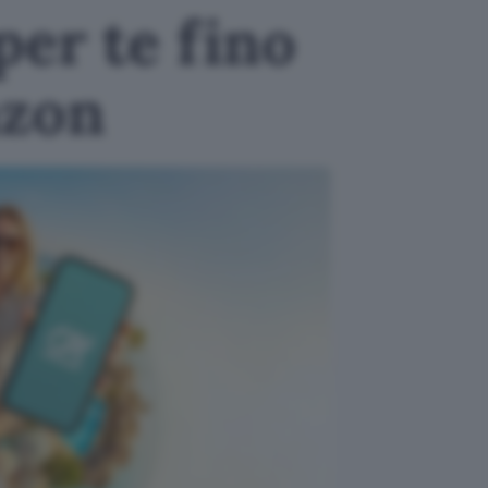
per te fino
azon