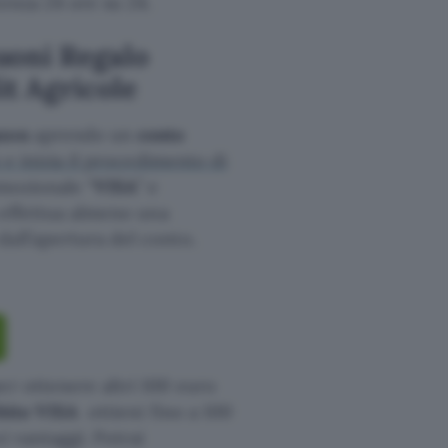
tenza 24 ore su 24.
uoni Regalo
t Agricole
azon
aprendo un
conto
 e inizia il procedimento di
omozionale “
VISA
” e
a effettua almeno una
all’apertura del conto.
er ottenere altri 100 euro
ebito VISA
ottieni fino a 100
i vantaggi. Potrai