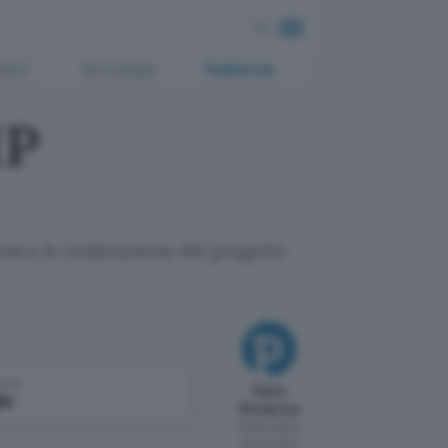
ment
Tecnologia
Pubblicità
IP
unica la realizzazione del progetto
come
Dario
le
Bonacina
Pubblicato il
19 nov 2007