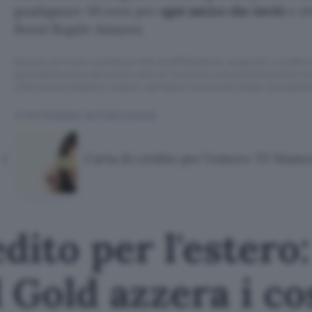
guadagnare 50 euro per
ogni amico che inviti
e ot
Buoni Regalo Amazon.
Questo articolo contiene link di affiliazione: acquisti o ordini e
permetteranno al nostro sito di ricevere una commissione ne
offerte potrebbero subire variazioni di prezzo dopo la pubbli
TI POTREBBE INTERESSARE
Carta di credito per l'estero: TF Maste
dito per l'estero
Gold azzera i co