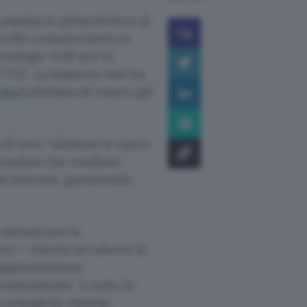
passata in prima lettura al
nelle comunicazioni in
cnologie VoIP per la
i TLC. La manovra non ha
Esteri
dichiara di essere già
 di aver “ultimato le opere
nicazioni che rendono
via internet, garantendo
 attivata per le
ro – interni ed esterni al
 Rappresentanze
ressivamente “a tutte le
 tecnologiche minime