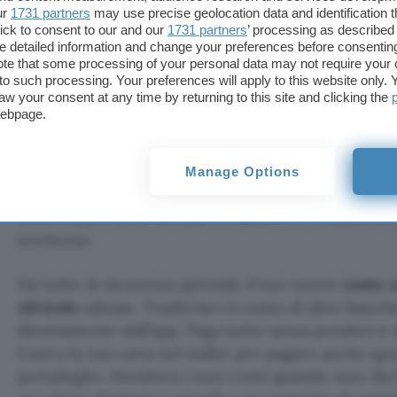
ur
1731 partners
may use precise geolocation data and identification 
ick to consent to our and our
1731 partners
’ processing as described 
detailed information and change your preferences before consenting
Apri Conto Agricole
te that some processing of your personal data may not require your 
t to such processing. Your preferences will apply to this website only
aw your consent at any time by returning to this site and clicking the
Grazie all’ottima applicazione puoi gestire tutto a 
webpage.
conto in modo semplice e veloce, senza rinunciare
da ragazzi. Inoltre, nonostante la gestione sia per
disposizione una rete di
Filiali
su tutto il territori
Manage Options
pronti a supportarti in base alle tue necessità. Cré
1000 Filiali e oltre 12 mila Consulenti e Collaborato
territorio.
Fai tutto in sicurezza aprendo il tuo nuovo
conto 
Africole
adesso. Trasferisci il conto di altre banc
direttamente dall’app. Paga tutto senza pensieri e 
Carica la tua carta nel wallet per pagare anche qu
portafoglio. Monitora i tuoi conti quando vuoi. R