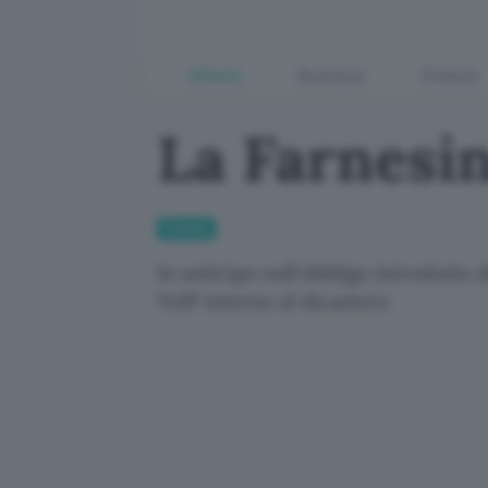
Offerte
Business
Fintech
La Farnesin
Fintech
In anticipo sull'obbligo introdotto 
VoIP interno al dicastero