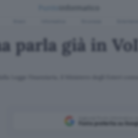
Green
Informatica
Sicurezza
Entertain
a parla già in Vo
dalla Legge Finanziaria, il Ministero degli Esteri com
Aggiungi Punto Informatico 
Fonte preferita su Goog