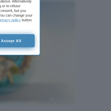
above. Alternatively
 or to refuse
consent, but you
. You can change your
privacy policy
button
Accept All
rofittane
Crédit Agricole