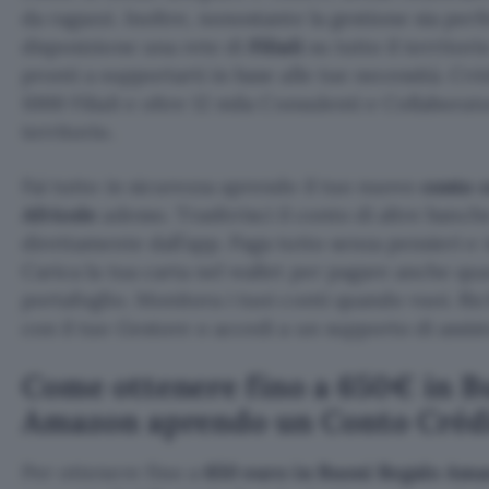
da ragazzi. Inoltre, nonostante la gestione sia per
disposizione una rete di
Filiali
su tutto il territori
pronti a supportarti in base alle tue necessità. Cré
1000 Filiali e oltre 12 mila Consulenti e Collaborato
territorio.
Fai tutto in sicurezza aprendo il tuo nuovo
conto 
Africole
adesso. Trasferisci il conto di altre banc
direttamente dall’app. Paga tutto senza pensieri e 
Carica la tua carta nel wallet per pagare anche qu
portafoglio. Monitora i tuoi conti quando vuoi. R
con il tuo Gestore o accedi a un supporto di assis
Come ottenere fino a 650€ in B
Amazon aprendo un Conto Crédi
Per ottenere fino a
650 euro in Buoni Regalo Am