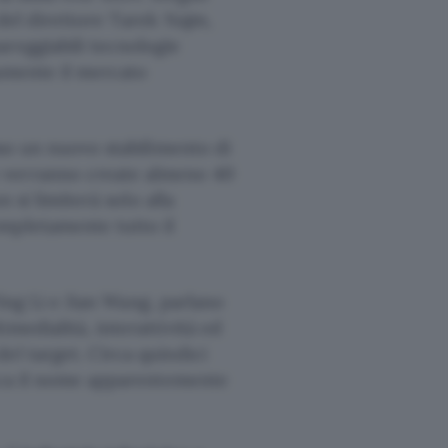
 del direttore Tarek Najm,
areggiabili tecnologie
damente il mercato
so un nuovo stabilimento di
 verranno create almeno 40
n si limiterà solo alla
mpletamente tutto il
 Ying Li e Jian Wang, parlano
medialità, interattività ed
el target. Circa quindici
icca il nome apparentemente