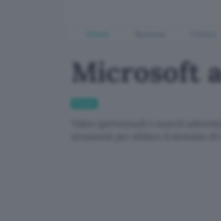
Offerte
Business
Fintech
Microsoft 
Fintech
Video ipertestuali e search adverti
strumenti per sfidare il dominio di