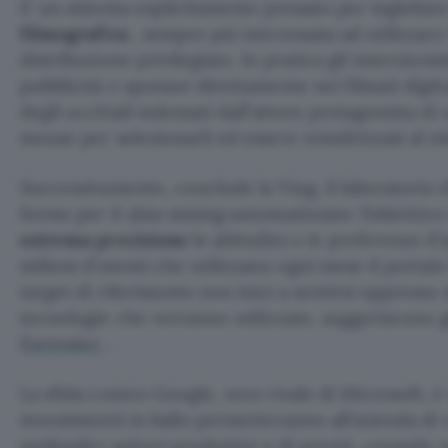
E’ un sistema esplicitamente pensato per inglobare
filmografica
, sempre più interessata ad utilizzar
distribuzione privilegiato. In pratica gli inserzioni
pubblicità e sponsor direttamente nei filmati digit
degli occhiali indossati dall’attore protagonista di
mouse per selezionarli ed essere reindirizzati al s
Successivamente, conclude la Ying, il laboratorio
forme per il
data mining
automatizzato: l’obiettiv
estrema precisione
le abitudini e le preferenze d’
milioni d’utenti che utilizzano ogni mese il portal
target di riferimento non inizi a sentirsi oppresso d
tecnologie che verranno utilizzate, suggeriscono gli
Forrester
.
La sfida contro Google, vero rivale di Microsoft, è 
investimenti in ballo permetteranno all’azienda di 
molteplici settori produttivi e di servizi, creando 