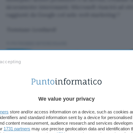
sicuramente interessanti. Microsoft riuscirà ad otte
raggiunti da Google col solo
web marketing
?
Tommaso Lombardi
TI POTREBBE INTERESSARE
Apri Conto Crédit
Agricole: per te fino a
 accepting
650€ in Buoni Regalo
Amazon
Crédit Agricole: 
We value your privacy
Buoni Regalo Am
tners
store and/or access information on a device, such as cookies 
identifiers and standard information sent by a device for personalised
 and content measurement, audience research and services developm
ur
1731 partners
may use precise geolocation data and identification 