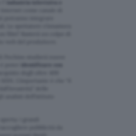
 l’
industria televisiva e
e Internet come canale di
sti potranno integrare
ali. Lo spettatore s’innamora
 un film? Basterà un colpo di
ito web del produttore.
 di Pechino studierà nuove
o è poter
identificare con
acquisto degli oltre 400
e MSN. L’importante è che “il
all’invasività” delle
 analisti dell’istituto
aperta: i grandi
raccogliere pubblicità da
nuovi scenari ibridi