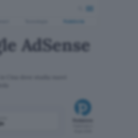
ment
Tecnologia
Pubblicità
gle AdSense
 in Cina dove studia nuovi
tola
come
Redazione
le
Pubblicato il
16 gen 2006