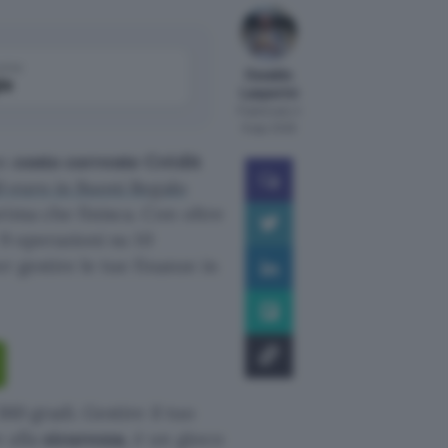
come
Osvaldo
le
Lasperini
Pubblicato il
6 ago 2026
un
conto corrente Crédit
0 euro in Buoni Regalo
rima che finisca. Con oltre
 9 operazioni su 10
r gestire le tue finanze in
360 gradi. Gestire il tuo
 alla
sicurezza
, è un gioco