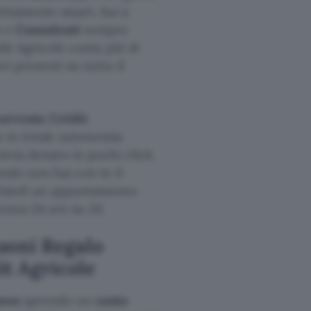
fettamente smart, hai a
o e
Consulenti
sempre
dit Agricole conta più di
ri presenti su tutto il
corrente Crédit
he in totale autonomia
invia denaro in pochi click.
ando non hai con te il
ichiedi un appuntamento
tenza 24 ore su 24.
uoni Regalo
t Agricole
azon
aprendo un
conto