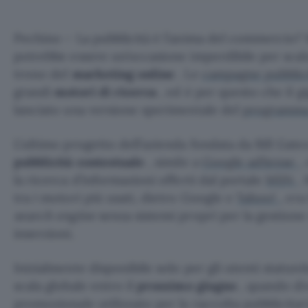
Pechino – La pubblicità è l’anima del commercio? 
potrebbe essere un’occasione imperdibile per scalza
trono del
marketing online
. Le
campagne pubblic
grandi
motori di ricerca
, ed è per questo che il 
lanciato una versione sperimentale del
programma
L’ultimo progetto dell’azienda fondata da Bill Gate
pubblicità contestuale
, simile a
Google adSense
,
la ricerca d’informazioni offerti dal portale
MSN
.
tra i motori più usati, dietro Google e
Yahoo!
, era
search engine
senza sistemi propri per la gestione
inserzioni.
Inizialmente disponibile solo per gli utenti statun
scala globale entro il
prossimo giugno
, quando di
promozionale utilizzato per la raccolta pubblicitar