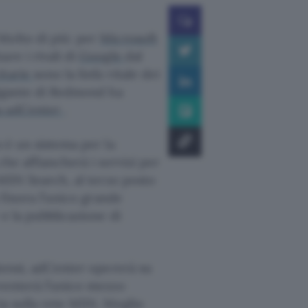
Molto di più: per
Microsoft
re i rivali di
Google
dal
itarie
sono la linfa vitale dei
gigante di Redmond ha
 adCenter
.
s è un sistema per la
 che affiancherà i servizi per
 MSN Search, al terzo posto
 finora l’unico grande
 e la pubblicazione di
itensi, adCenter opererà su
venterà l’unico mezzo
ia sulla rete MSN. Meglio