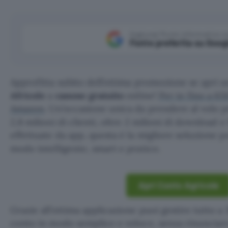
Aggiungi Punto Informatico 
Fonte preferita su Goog
Approfitta subito dell’ottima promozione se apri 
Africole
a
canone gratuito
online!
Per te fino a 65
Amazon
. Un’occasione unica da prendere al volo p
2,8 milioni di clienti, oltre 2 milioni di download e
effettuate da app, questa è la migliore soluzione pe
modo intelligente, smart e pratico.
Apri Conto Agricole
Grazie all’ottima applicazione puoi gestire tutto a 
conto in modo semplice e veloce, senza rinunciare