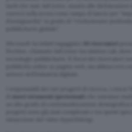
tardi che mai: AdCenter, stando alle dichiarazioni
entrerà sulla scena come rampa di lancio per “imp
d’avanguardia”, in grado di “rivoluzionare profon
pubblicitario globale”.
Microsoft ha infatti ingaggiato
50 ricercatori
pres
Pechino, chiamato AdCenter Incubation Lab, dove
tecnologie pubblicitarie. Il
focus
dei ricercatori no
pubblicità online su pagine web, ma abbraccerà co
settore dell’industria digitale.
I responsabili dei vari progetti di ricerca, i cinesi
di
nuovi strumenti ipertestuali
che uniranno multi
un alto grado di contestualizzazione demografica d
progetti sono già stati completati e tra questi sp
minaccioso del
video hyperlinking
.