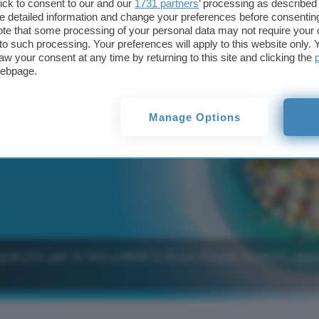
ick to consent to our and our
1731 partners
’ processing as described 
detailed information and change your preferences before consenting
te that some processing of your personal data may not require your 
t to such processing. Your preferences will apply to this website only
aw your consent at any time by returning to this site and clicking the
webpage.
Manage Options
gratuito, per te fino a 650€ in Buoni Regalo Amazon: app