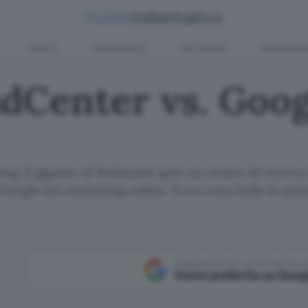
Green
Informatica
Sicurezza
Entertain
adCenter vs. Goo
sing: il gigante di Redmond apre un centro di ricerca
 Google nel marketing online. Ecco cosa bolle in pen
Aggiungi Punto Informatico 
Fonte preferita su Goog