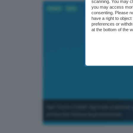
scanning. You may cl
you may access more 
Fintech
Conti
consenting. Please no
have a right to objec
preferences or withdr
at the bottom of the 
Apri Conto Crédit Agricole a canone 
prima che finisca la promozione.