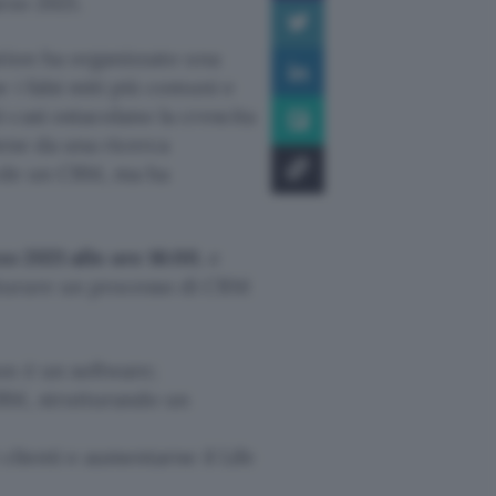
rzo 2021.
ation ha organizzato una
i falsi miti più comuni e
casi ostacolano la crescita
iene da una ricerca
iede un CRM, ma ha
o 2021 alle ore 16:00
, e
turare un processo di CRM
on è un software;
CRM, strutturando un
clienti e aumentarne il Life