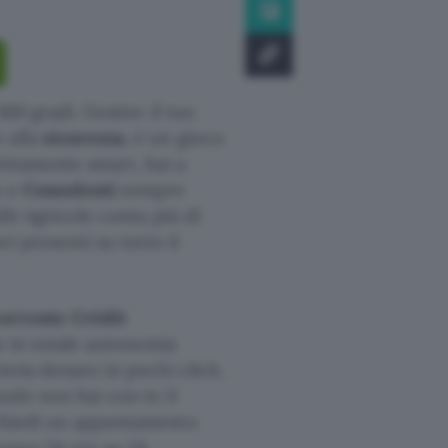
360 gradi. Gestire il tuo
 alla
sicurezza
, è un gioco
fettamente smart, hai a
o e
Consulenti
sempre
dit Agricole conta più di
ri presenti su tutto il
corrente Crédit
he in totale autonomia
invia denaro in pochi click.
ando non hai con te il
ichiedi un appuntamento
tenza 24 ore su 24.