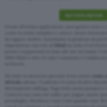
Apri Conto Agricole
Grazie all’ottima applicazione puoi gestire tutto a 
conto in modo semplice e veloce, senza rinunciare
da ragazzi. Inoltre, nonostante la gestione sia per
disposizione una rete di
Filiali
su tutto il territori
pronti a supportarti in base alle tue necessità. Cré
1000 Filiali e oltre 12 mila Consulenti e Collaborato
territorio.
Fai tutto in sicurezza aprendo il tuo nuovo
conto 
Africole
adesso. Trasferisci il conto di altre banc
direttamente dall’app. Paga tutto senza pensieri e 
Carica la tua carta nel wallet per pagare anche qu
portafoglio. Monitora i tuoi conti quando vuoi. R
con il tuo Gestore o accedi a un supporto di assis