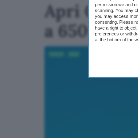
Apri Conto 
permission we and o
scanning. You may cl
you may access more 
consenting. Please no
a 650€ in 
have a right to objec
preferences or withdr
at the bottom of the 
Fintech
Conti