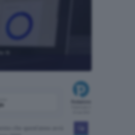
le 16
come
Redazione
le
Pubblicato il
12 mar 2021
ento che quest’anno avrà