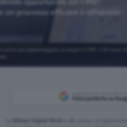
vation per padroneggiare al meglio il CRM: il 19 marzo al
llo.
Aggiungi Punto Informatico 
Fonte preferita su Goog
La
Milano Digital Week
è alle porte, un appuntam