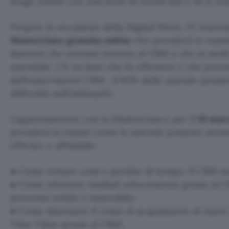
luogo online con una serie di eventi dal 17 al 21 ma
Proprio in occasione della Digital Week, F2 Innov
Masterclass gratuita online
che prenderà in esame 
dannosi che ruotano intorno al CRM e che in molti 
aziendale. C’è un dato che fa riflettere e che prov
dell’osservatorio CRM : il 62% delle aziende poss
difficoltà nell’utilizzarlo.
L’appuntamento con la Masterclass è per il
19 marz
prenderà in esame come le aziende possono strut
efficace e affidabile:
● Come evitare costi e perdite di tempo: il CRM n
● Come ottenere risultati velocemente grazie al 
processo solido e misurabile;
● Come diminuire il costo di acquisizione di nuovi 
Time Value grazie al CRM;