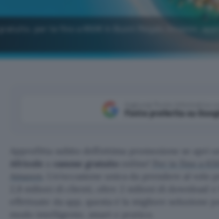
gratuito, per te fino a 650€ in Buoni Regalo Amazon: app
Aggiungi Punto Informatico 
Fonte preferita su Goog
Approfitta subito dell’ottima promozione se apri 
Africole
a
canone gratuito
online!
Per te fino a 65
Amazon
. Un’occasione unica da prendere al volo p
2,8 milioni di clienti, oltre 2 milioni di download e
effettuate da app, questa è la migliore soluzione pe
modo intelligente, smart e pratico.