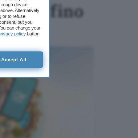
per te fino
through device
above. Alternatively
 or to refuse
consent, but you
azon
. You can change your
privacy policy
button
Accept All