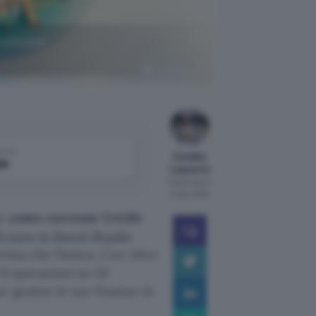
rofittane
Crédit Agricole
come
Osvaldo
le
Lasperini
Pubblicato il
6 ago 2026
un
conto corrente Crédit
0 euro in Buoni Regalo
rima che finisca. Con oltre
 9 operazioni su 10
r gestire le tue finanze in