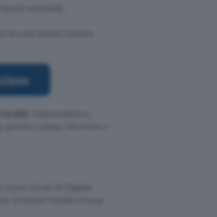
parti aziendali,
 di casi studio italiani.
Cavallo
, Imprenditore,
ng presso Lumsa, Docente e
è stato Head of Digital
ant in Havas Media Group