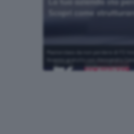
Masterclass da non perdere di F2 Inno
l'evento gratuito con Alessandro Cava