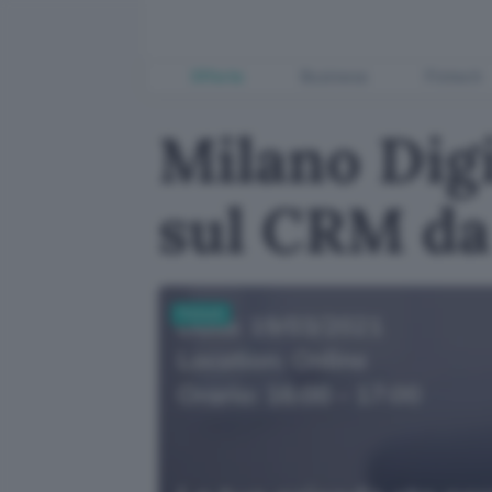
Offerte
Business
Fintech
Milano Digi
sul CRM da
Fintech