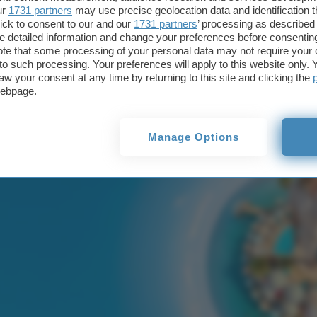
Crédit Agricole: 
ur
1731 partners
may use precise geolocation data and identification 
ick to consent to our and our
1731 partners
’ processing as described 
detailed information and change your preferences before consenting
te that some processing of your personal data may not require your 
Buoni Regalo Am
t to such processing. Your preferences will apply to this website only
aw your consent at any time by returning to this site and clicking the
webpage.
Manage Options