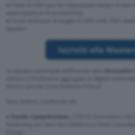
● Come il CRM può far risparmiare tempo ai tuoi re
aumentandone la produttività;
● Come utilizzare al meglio il CRM nelle PMI: analisi
Speaker
Lo speaker principale dell’evento sarà
Alessandro 
Advisor e Professore aggregato in digital marketi
Mentor presso Luiss Business School.
Sarà, inoltre, coadiuvato da:
●
Davide Campofredano
, COO F2 Innovation, che 
Marketing per Save the Children e Client Consult
Group;