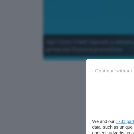
Apri Conto Crédit Agricole a canone 
prima che finisca la promozione.
Continue without
We and our
1731 par
data, such as unique 
content, advertising