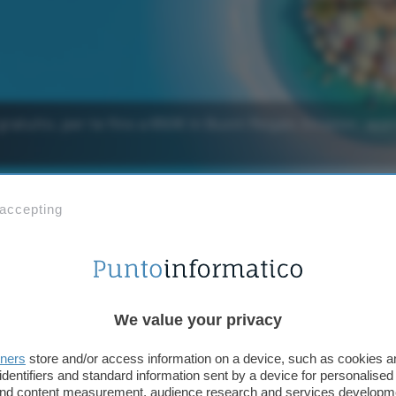
gratuito, per te fino a 650€ in Buoni Regalo Amazon: app
 accepting
Aggiungi Punto Informatico 
Fonte preferita su Goog
We value your privacy
Approfitta subito dell’ottima promozione se apri 
tners
store and/or access information on a device, such as cookies 
Africole
a
canone gratuito
online!
Per te fino a 65
identifiers and standard information sent by a device for personalised
Amazon
. Un’occasione unica da prendere al volo p
 and content measurement, audience research and services developm