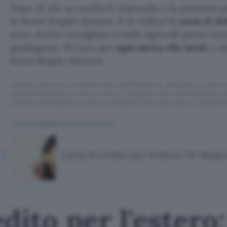
Dopo di ché accredita lo stipendio o la pensione p
in Buoni Regalo Amazon. E se utilizzi la
carta di d
euro. Anche consigliare Crédit Agricole porta i suo
guadagnare 50 euro per
ogni amico che inviti
e ot
Buoni Regalo Amazon.
Questo articolo contiene link di affiliazione: acquisti o ordini e
permetteranno al nostro sito di ricevere una commissione ne
offerte potrebbero subire variazioni di prezzo dopo la pubbli
TI POTREBBE INTERESSARE
Carta di credito per l'estero: TF Maste
dito per l'estero