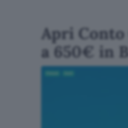
Apri Conto 
a 650€ in 
Fintech
Conti