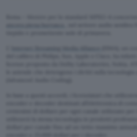
Roma – Mentre per lo standard MPEG-4 concernen
ancora piena burrasca
, nel settore audio sembra 
tiepido e promettente sole di primavera.
L’
Internet Streaming Media Alliance
(ISMA), un co
del calibro di Philips, Sun, Apple e Cisco, ha infat
licenze proposto da Dolby Laboratories, Nokia, AT
le aziende che detengono i diritti sulla tecnolog
(Advanced Audio Coding).
In base a questi accordi, i licenziatari che utilizz
encoder e decoder destinati all’elettronica di c
centesimi di dollaro per ogni canale utilizzato per
utilizzerà la stessa tecnologia in prodotti professi
dollari per canale fino ad un tetto massimo annuale
encoder e 25.000 dollari per i decoder.