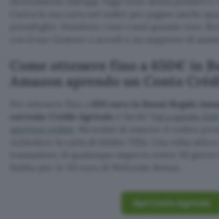
direttamente dall’app. Paga tutto senza pensieri e 
Carica la tua carta nel wallet per pagare anche qu
portafoglio. Monitora i tuoi conti quando vuoi. R
con il tuo Gestore o accedi a un supporto di assis
Come ottenere fino a 650€ in B
Amazon aprendo un Conto Crédi
Per ottenere fino a
650 euro in Buoni Regalo Am
corrente Crédit Agricole
è facile!
Vai a questo link
apertura online
. Ricordati di inserire il codice pr
richiedere la carta di debito VISA. Una volta attiv
transazione di qualunque importo entro 30 giorni d
Subito per te 50 euro di Welcome Bonus.
Apri Conto Agricole