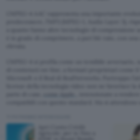
L’MPEG-4 AAC rappresenta una importante evoluzi
predecessore, l’MP3 (MPEG-1, Audio Layer 3), rispe
a quanto fanno altre tecnologie di compressione 
è in grado di comprimere, a pari bit-rate, con una
elevata.
L’MPEG-4 si profila come un temibile avversario, n
di contenuti on-line, a formati proprietari come 
Microsoft o il Real di RealNetworks. Purtroppo l’att
licenze della tecnologia video non ne favorisce la 
parte di case,
come Apple
, intenzionate a rendere
compatibili con questo standard. Ma si attendono s
TI POTREBBE INTERESSARE
Apri Conto Crédit
Agricole: per te fino a
650€ in Buoni Regalo