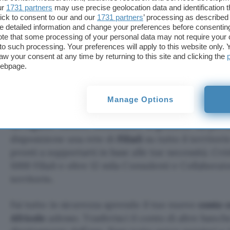
ur
1731 partners
may use precise geolocation data and identification 
2,8 milioni di clienti, oltre 2 milioni di download e
ick to consent to our and our
1731 partners
’ processing as described 
effettuate da app, questa è la migliore soluzione pe
detailed information and change your preferences before consenting
modo intelligente, smart e pratico.
te that some processing of your personal data may not require your 
t to such processing. Your preferences will apply to this website only
aw your consent at any time by returning to this site and clicking the
webpage.
Apri Conto Agricole
Grazie all’ottima applicazione puoi gestire tutto a 
Manage Options
conto in modo semplice e veloce, senza rinunciare
da ragazzi. Inoltre, nonostante la gestione sia per
disposizione una rete di
Filiali
su tutto il territori
pronti a supportarti in base alle tue necessità. Cré
1000 Filiali e oltre 12 mila Consulenti e Collaborato
territorio.
Fai tutto in sicurezza aprendo il tuo nuovo
conto 
Africole
adesso. Trasferisci il conto di altre banc