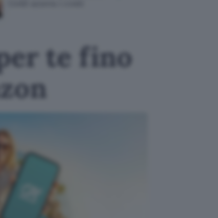
Gold azzera i costi
mesi
per te fino
azon