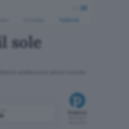
ment
Tecnologia
Pubblicità
l sole
ndustria sembra aver invece trovato
come
Redazione
le
Pubblicato il
28 mar 2002