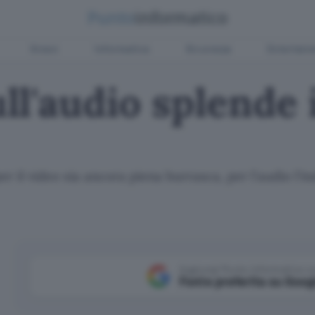
Green
Informatica
Sicurezza
Entertain
l'audio splende i
 il video sia ancora piena burrasca, per l'audio l'i
Aggiungi Punto Informatico 
Fonte preferita su Goog