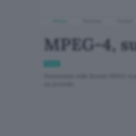
Offerte
Business
Fintech
MPEG-4, sul
Fintech
Nonostante sulle licenze MPEG-4 per
un accordo.