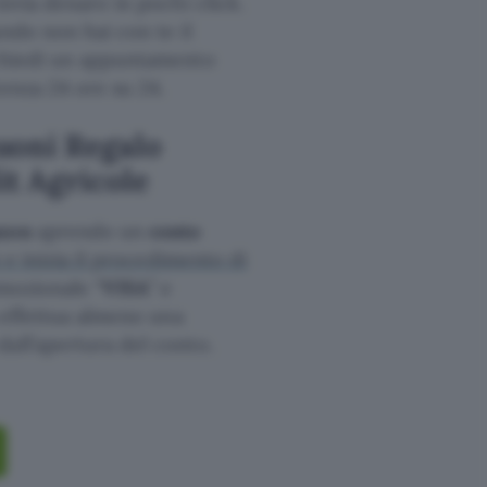
invia denaro in pochi click.
ando non hai con te il
ichiedi un appuntamento
tenza 24 ore su 24.
uoni Regalo
t Agricole
azon
aprendo un
conto
 e inizia il procedimento di
omozionale “
VISA
” e
a effettua almeno una
all’apertura del conto.