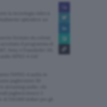
te la tecnologia video
è
finalmente splendere un
sorzio formato da colossi
ti accettato il programma di
&T, Sony e Fraunhofer IIS,
ia audio MPEG-4 AAC
eranno l’MPEG-4 audio in
onsumo pagheranno 50
 lo streaming audio; chi
onali pagherà invece 2
 di 250.000 dollari per gli