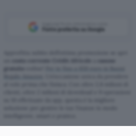
Aggiungi Punto Informatico come
Fonte preferita su Google
Approfitta subito dell’ottima promozione se apri
un
conto corrente Crédit Africole
a
canone
gratuito
online!
Per te fino a 650 euro in Buoni
Regalo Amazon
. Un’occasione unica da prendere
al volo prima che finisca. Con oltre 2,8 milioni di
clienti, oltre 2 milioni di download e 9 operazioni
su 10 effettuate da app, questa è la migliore
soluzione per gestire le tue finanze in modo
intelligente, smart e pratico.
Apri Conto Agricole