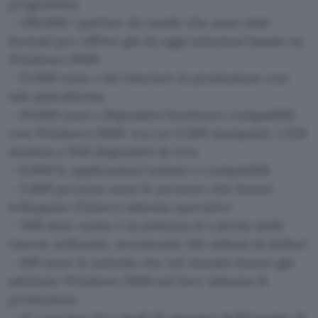
programma
– 290.000 i partner di canale che sono stati
formati per offrire già da oggi soluzioni basate su
Windows 2000
– 15.000 sono i siti Internet in produzione con
tale piattaforma
– 10.000 sono i dispositivi hardware compatibili
con Windows 2000, tra cui 3.500 stampanti, 1.328
modem e 930 dispositivi di rete
– 8.000 le applicazioni testate e compatibili
– 5.000 persone sono le persone che hanno
sviluppato l?intero sistema operativo
– 500 anni-uomo è la potenza di calcolo delle
risorse utilizzate, investendo 162 milioni di dollari
– 100 sono le aziende che nel mondo hanno già
adottato Windows 2000 nel loro sistema di
produzione
– 47 i partner fra i quali 10 sponsor dell?evento di