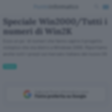
Speciale Win2000/Tutti i
numeri di Win2K
Ecco un po ' di numeri che fanno capire il progetto
ciclopico che sta dietro a Windows 2000. Riportiamo
anche tutti i prezzi sul mercato italiano del nuovo OS
Fintech
Aggiungi Punto Informatico come
Fonte preferita su Google