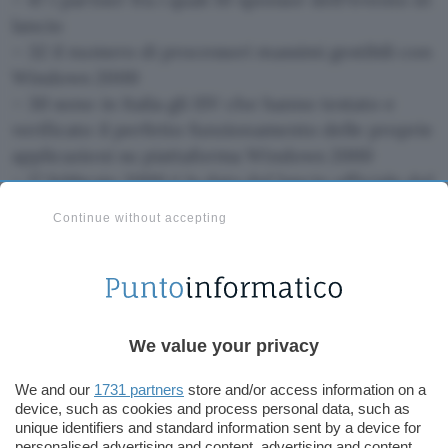
lancio
– 32 il numero di processori massimi gestibili con
Windows 2000
– 30 sono in Italia gli ISV che hanno testato e
verificato il perfetto funzionamento delle proprie
applicazioni su piattaforma Windows 2000
– 17 febbraio 2000 è la data del lancio ufficiale del
prodotto in Italia
Continue without accepting
– 10 sono le versioni localizzate: Inglese, Italiano,
Tedesco, Giapponese (due versioni), Francese,
Spagnolo, Svedese, Olandese, Coreano e
Portoghese-Brasiliano.
We value your privacy
I Prezzi in Italia di Windows 2000
We and our
1731 partners
store and/or access information on a
device, such as cookies and process personal data, such as
I prezzi stabiliti per Windows 2000 Professional
unique identifiers and standard information sent by a device for
restano sostanzialmente invariati rispetto a quelli
personalised advertising and content, advertising and content