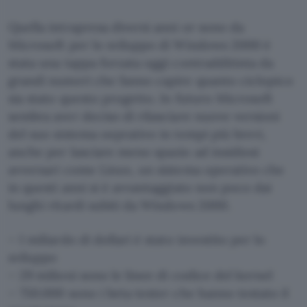
Quella intrapresa diversi anni or sono da
Microsoft per lo sviluppo di Windows 2000 è
stata una tappa forzata oggi contradditinta da
grandi numeri che fanno capire quanto ciclopico
sia stato questo progetto. In futuro Microsoft
sembra aver deciso di rilasciare nuove versioni
del suo sistema oeprativo in tempi più brevi,
anche per lasciare meno spazio ad insidiosi
avversari come Linux, un sistema operativo che
in questi anni si è avvantaggiato non poco dai
lunghi ritardi subiti da Windows 2000.
– 1 miliardo di dollari è stato investito per lo
sviluppo
– 29 milioni sono le linee di codice del kernel
– 750.000 sono i beta tester che hanno testato il