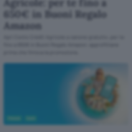
Agricole: per te fino a
650€ in Buoni Regalo
Amazon
Apri Conto Crédit Agricole a canone gratuito, per te
fino a 650€ in Buoni Regalo Amazon: approfittane
prima che finisca la promozione.
Fintech
Conti
Crédit Agricole