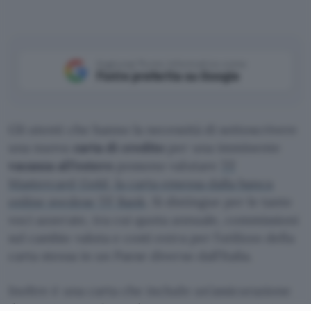
Aggiungi Punto Informatico come
Fonte preferita su Google
Gli utenti che hanno la necessità di sottoscrivere
una nuova
carta di credito
per una imminente
vacanza all’estero
possono valutare
TF
Mastercard Gold, la carta emessa dalla banca
online svedese TF Bank
. Si distingue per le tante
voci azzerate, tra cui quota annuale, commissioni
sul cambio valuta e costi extra per l’utilizzo della
carta stessa in un Paese diverso dall’Italia.
Inoltre è una carta che include un’assicurazione
di viaggio completa, oltre a garantire acquisti