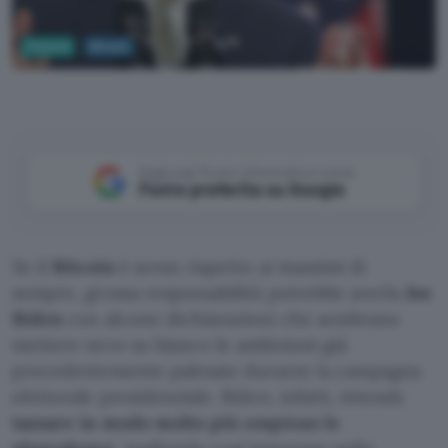
Fintech
Bitcoin
Joe Biden
Aggiungi Punto Informatico come
Fonte preferita su Google
Se il
Bitcoin
è sceso rispetto ai massimi di
sempre, grossa responsabilità potrebbe averla
Joe
Biden
con alcune dichiarazioni che sembrano
mettere nero su bianco le ambizioni già
precedentemente palesate durante la campagna
elettorale presidenziale. Biden, infatti, intende
tassare in modo molto più cospicuo le