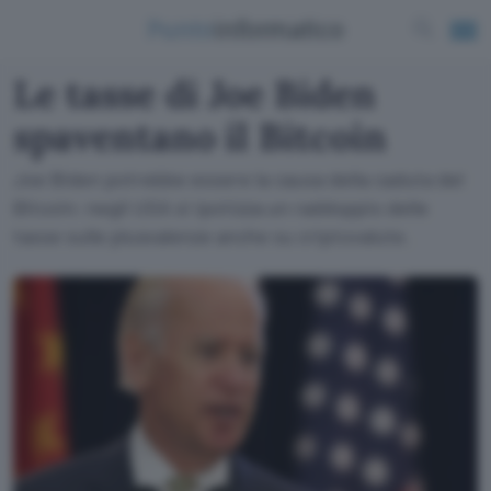
Le tasse di Joe Biden
spaventano il Bitcoin
Joe Biden potrebbe essere la causa della caduta del
Bitcoin: negli USA si ipotizza un raddoppio delle
tasse sulle plusvalenze anche su criptovalute.