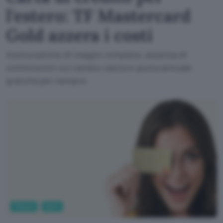
l'estero: TF Mastercard
Gold azzera i costi
Assicurazione di viaggio completa, assenza di
commissioni sul cambio valuta e quota annuale
gratuita per sempre.
Fintech
Carte