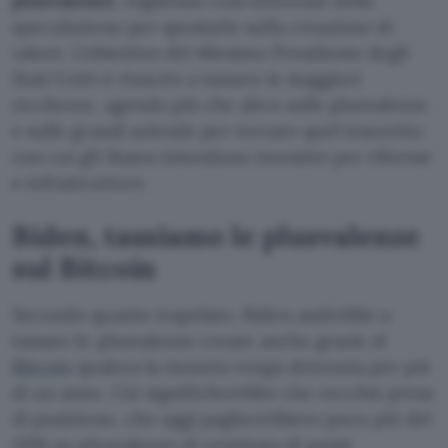
plusvalenze
, togliendo così interesse nella
speculazione per spostarlo sulla creazione di
valore. L’obiettivo del 46esimo Presidente degli
Stati Uniti è riuscire a tassare le maggiori
ricchezze, agendo più che altro sulle plusvalenze
e sulle grandi aziende per trovare quel tesoretto
con cui gli States intendono investire per riforme
e infrastrutture.
Biden, tassiamo le plusvalenze
sul Bitcoin
Secondo quanto trapelato, Biden andrebbe a
tassare le plusvalenze create anche grazie al
Bitcoin
qualora la moneta venga detenuta per più
di un anno. Ciò significherebbe che vecchie prese
di posizione, che oggi pagherebbero poco più del
20% su plusvalenze di centinaia di punti