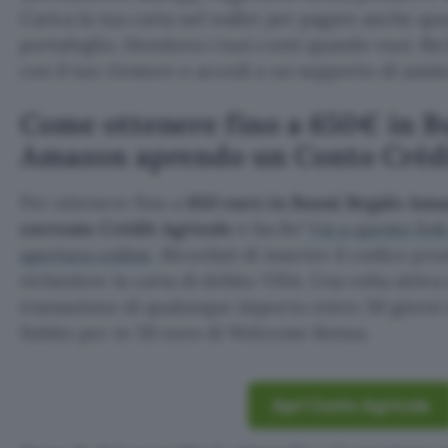
Carica la tua carta nel wallet per pagare anche qu
portafoglio. Monitora i tuoi conti quando vuoi. R
con il tuo Gestore o accedi a un supporto di assis
Come ottenere fino a 650€ in B
Amazon aprendo un Conto Crédi
Per ottenere fino a
650 euro in Buoni Regalo Am
corrente Crédit Agricole
è facile!
Vai a questo link
apertura online
. Ricordati di inserire il codice pr
richiedere la carta di debito VISA. Una volta attiv
transazione di qualunque importo entro 30 giorni d
Subito per te 50 euro di Welcome Bonus.
Apri Conto Agricole