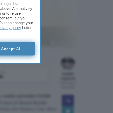
through device
above. Alternatively
 or to refuse
consent, but you
. You can change your
privacy policy
button
rofittane
Crédit Agricole
Accept All
come
Osvaldo
le
Lasperini
Pubblicato il
6 ago 2026
un
conto corrente Crédit
0 euro in Buoni Regalo
rima che finisca. Con oltre