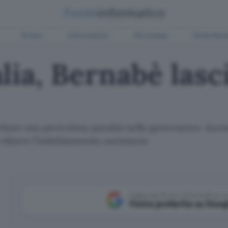
Green
Informatica
Sicurezza
Entertain
lia, Bernabè lasc
vitare una pericolosa paralisi nella governance. Incom
r ridurre l'indebitamento societario
Aggiungi Punto Informatico 
Fonte preferita su Goog