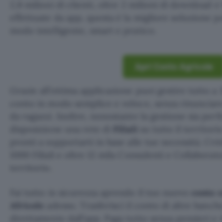
2,8 milioni di clienti, oltre 2 milioni di download e
effettuate da app, questa è la migliore soluzione pe
modo intelligente, smart e pratico.
Apri Conto Agricole
Grazie all’ottima applicazione puoi gestire tutto a 
conto in modo semplice e veloce, senza rinunciare
da ragazzi. Inoltre, nonostante la gestione sia per
disposizione una rete di
Filiali
su tutto il territori
pronti a supportarti in base alle tue necessità. Cré
1000 Filiali e oltre 12 mila Consulenti e Collaborato
territorio.
Fai tutto in sicurezza aprendo il tuo nuovo
conto 
Africole
adesso. Trasferisci il conto di altre banc
direttamente dall’app. Paga tutto senza pensieri e 