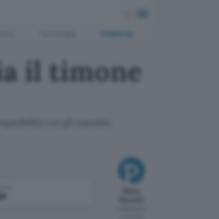
ment
Tecnologia
Pubblicità
ia il timone
patibilità con gli azionisti
come
Mauro
le
Vecchio
Pubblicato il
4 ott 2013