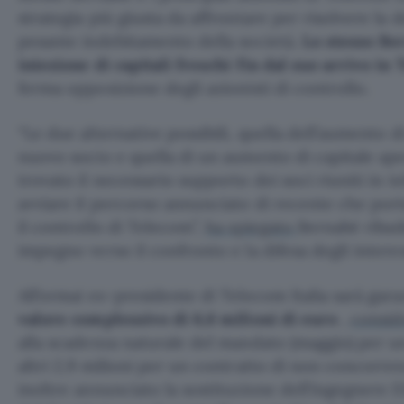
strategia più giusta da affrontare per risolvere la d
pesante indebitamento della società.
Lo stesso Be
iniezione di capitali freschi fin dal suo arrivo i
ferma opposizione degli azionisti di controllo.
“Le due alternative possibili, quella dell’aumento d
nuovo socio e quella di un aumento di capitale ap
trovato il necessario supporto dei soci riuniti in 
avviare il percorso annunciato di recente che port
il controllo di Telecom”,
ha spiegato
Bernabè ribad
impegno verso il confronto e la difesa degli interes
All’ormai ex-presidente di Telecom Italia sarà gara
valore complessivo di 6,6 milioni di euro
,
consid
alla scadenza naturale del mandato (maggio) per un 
altri 2,9 milioni per un contratto di non concorren
inoltre annunciato la sostituzione dell’ingegnere E