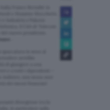
Italia Franco Bernabè in
atteoli e Massimo Mucchetti,
i e Industria a Palazzo
lefonica, il CdA di Telecom
ne del nuovo presidente,
atuano
.
a spaccatura in seno al
aprendere avrebbe
ità di giungere a una
ri e a tutti i dipendenti –
o indietro, non senza aver
età dei mezzi finanziari
pesanti divergenze tra lo
alia, in particolare sulla