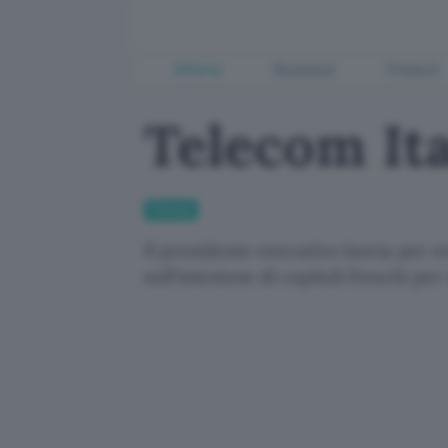
Offerte
Business
Fintech
Telecom Ita
Fintech
Il presidente esecutivo lascia per e
sull'iniezione di capitali freschi pe