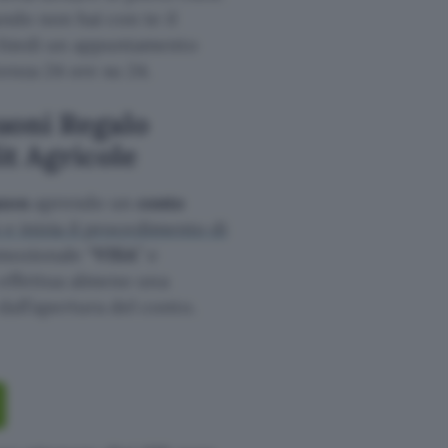
ando non hai con te il
ichiedi un appuntamento
tenza 24 ore su 24.
uoni Regalo
t Agricole
azon
aprendo un
conto
 e inizia il procedimento di
omozionale “
VISA
” e
a effettua almeno una
all’apertura del conto.