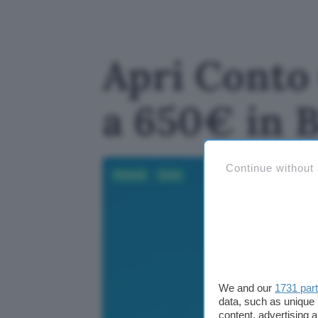
Apri Conto 
a 650€ in 
Continue without
Fintech
Conti
We and our
1731 par
data, such as unique 
content, advertising