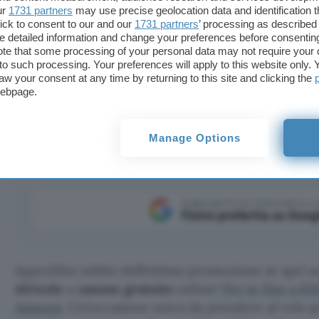
ur
1731 partners
may use precise geolocation data and identification 
ick to consent to our and our
1731 partners
’ processing as described 
detailed information and change your preferences before consenting
te that some processing of your personal data may not require your 
t to such processing. Your preferences will apply to this website only
aw your consent at any time by returning to this site and clicking the
gratuito, per te fino a 650€ in Buoni Regalo Amazon: app
webpage.
Manage Options
Aggiungi Punto Informatico 
Fonte preferita su Goog
Approfitta subito dell’ottima promozione se apri 
Africole
a
canone gratuito
online!
Per te fino a 65
Amazon
. Un’occasione unica da prendere al volo p