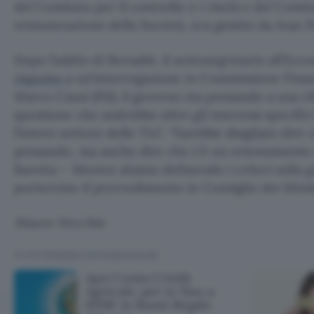
del Comitato per il controllo e i rischi e del Comi
remunerazione della Società, ora gestito da Jean Pa
Dopo l’addio di Bernabè, il sottosegretario all’Eco
risposto
a un’interrogazione in Commissione Fina
Marco Causi (Pd): il governo sta pensando a una r
questione che andrebbe oltre gli interessi specifi
l’intero settore delle TLC. “Sarebbe sbagliato dire
pensando, ma anche dire che c’è un orientamento 
Baretta – Mentre stiamo definendo i criteri sulla 
porteremo il provvedimento in Consiglio dei Minist
Mauro Vecchio
TI POTREBBE INTERESSARE
Apri Conto Crédit
Agricole: per te fino a
650€ in Buoni Regalo