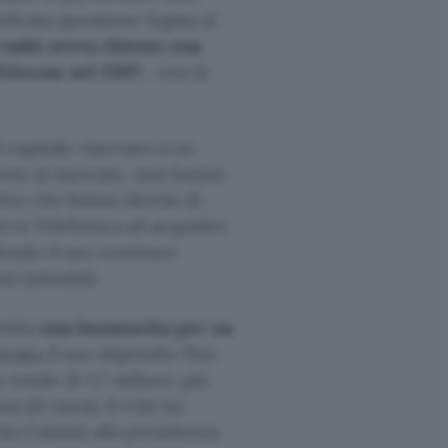
elicata questione legata al
rnabè aveva chiesto una
n Telecom nel 2007
, con la
i capitale riservato a un
erto al mercato, non hanno
telco che hanno deciso di
erà Telefonica ad acquisire
endo il suo continuo
si aziendali.
ntita
una buonuscita per un
erato
il suo stipendio fino
totale di 3,7 milioni, più
za (12 mesi). Il CdA ha
lio Catania alla presidenza