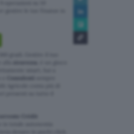
 9 operazioni su 10
r gestire le tue finanze in
360 gradi. Gestire il tuo
 alla
sicurezza
, è un gioco
fettamente smart, hai a
o e
Consulenti
sempre
dit Agricole conta più di
ri presenti su tutto il
corrente Crédit
he in totale autonomia
invia denaro in pochi click.