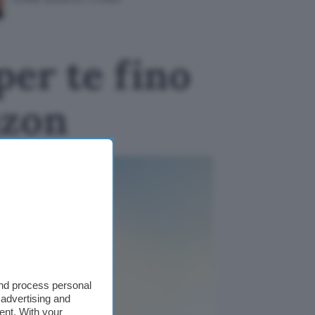
mesi
per te fino
azon
and process personal
 advertising and
ent. With your