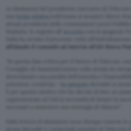
Le dimissioni del presidente esecutivo di Telecom 
una
lunga missiva
indirizzata ai senatori Altero M
attuali presidenti delle commissioni Lavori Pubblic
Madama. In seguito all’
accordo
con la spagnola Te
Italia ha avviato il processo volto all’individuazio
affidando il comando ad interim all’AD Marco P
“In questa fase critica per il futuro di Telecom, un
Consiglio di Amministrazione sulla strada da intr
determinato una paralisi dell’azienda e l’impossibil
soluzione condivisa –
ha spiegato
Bernabè ai senato
È per questo motivo che ho deciso di fare un pass
rappresentato al CdA la necessità di dotare la soci
necessari a sostenere una strategia di rilancio”.
Dalla lettera di dimissioni sono dunque emerse le 
stesso Bernabè e i principali azionisti di Telecom It