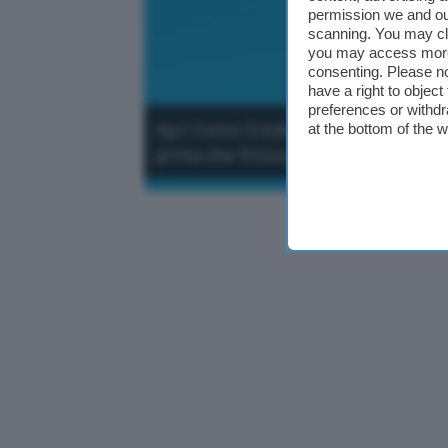
permission we and o
scanning. You may cl
you may access more 
consenting. Please no
have a right to objec
preferences or withdr
Apri Conto Crédit Agricole a canone 
at the bottom of the 
prima che finisca la promozione.