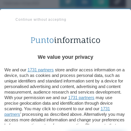
Pubblicato il 22 giu 2022
TI POTREBBE INTERESSARE
Continue without accepting
Apri Conto Crédit
Carta
Agricole: per te fino a
l'est
650€ in Buoni Regalo
Gold 
Amazon
We value your privacy
Apri Conto Crédit
We and our
1731 partners
store and/or access information on a
device, such as cookies and process personal data, such as
Agricole: per te fino a
unique identifiers and standard information sent by a device for
personalised advertising and content, advertising and content
650€ in Buoni Regalo
measurement, audience research and services development.
With your permission we and our
1731 partners
may use
Amazon
precise geolocation data and identification through device
scanning. You may click to consent to our and our
1731
partners
’ processing as described above. Alternatively you may
Apri Conto Crédit Agricole a canone gratuito, per te
access more detailed information and change your preferences
fino a 650€ in Buoni Regalo Amazon: approfittane
before consenting or to refuse consenting. Please note that
some processing of your personal data may not require your