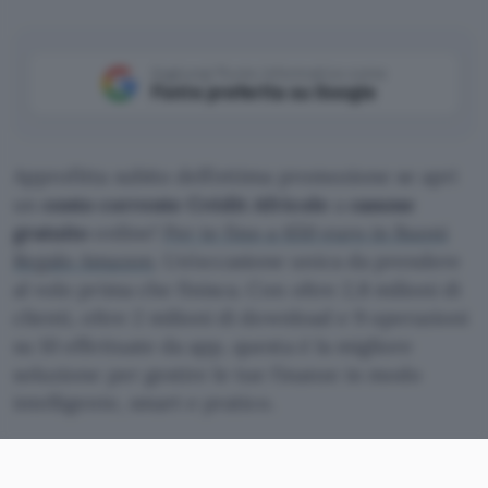
Aggiungi Punto Informatico come
Fonte preferita su Google
Approfitta subito dell’ottima promozione se apri
un
conto corrente Crédit Africole
a
canone
gratuito
online!
Per te fino a 650 euro in Buoni
Regalo Amazon
. Un’occasione unica da prendere
al volo prima che finisca. Con oltre 2,8 milioni di
clienti, oltre 2 milioni di download e 9 operazioni
su 10 effettuate da app, questa è la migliore
soluzione per gestire le tue finanze in modo
intelligente, smart e pratico.
Apri Conto Agricole