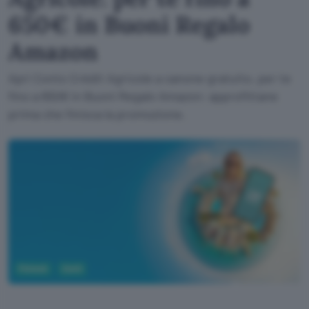
650€ in Buoni Regalo
Amazon
Apri Conto Crédit Agricole a canone gratuito, per te
fino a 650€ in Buoni Regalo Amazon: approfittane
prima che finisca la promozione.
Fintech
Conti
Crédit Agricole