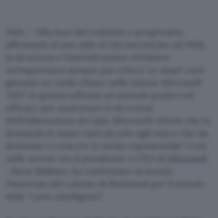
Web – “Alla luce del costante e progressivo
affermarsi di uno stile di vita incentrato sul Web,
la sicurezza e l’autenticazione rivestono
un’importanza sempre più critica. Le smart card
giocano un ruolo chiave nella visione Microsoft
.NET in quanto offrono un metodo pratico ed
efficace per aumentare la sicurezza
dell’elaborazione dei dati. Microsoft ritiene che la
domanda di smart card sia solo agli inizi e che sia
destinata a crescere in modo esponenziale”. Così
nelle scorse ore il presidente e CEO di
Microsoft
, Steve Ballmer, ha confermato al mondo
l’interesse del colosso di Redmond per il mondo
delle “carte intelligenti”.