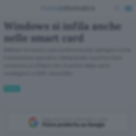
Windows si infila anche
nelle smart card
Ballmer ha tenuto una conferenza per spiegare come
il sistemone operativo dell'azienda riuscirà a farsi
sistemino e infilarsi nei circuitini delle carte
intelligenti e GSM. OoooOOh!
Fintech
Aggiungi Punto Informatico come
Fonte preferita su Google