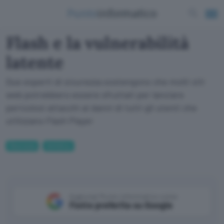
Flash e la vulnerabilità
latente
Due esperti di sicurezza sostengono che molti siti
web potrebbero essere sfruttati per lanciare
pericolosi attacchi ai danni di tutti gli utenti che
utilizzano Flash Player
Sicurezza
Antivirus
Aggiungi Punto Informatico come
Fonte preferita su Google