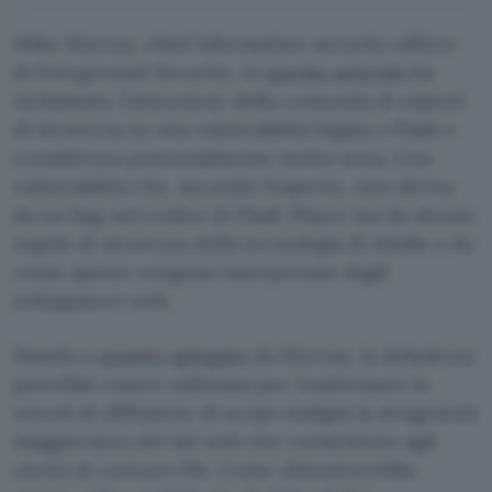
Mike Murray, chief information security officer
di Foreground Security, in
questo articolo
ha
richiamato l’attenzione della comunità di esperti
di sicurezza su una vulnerabilità legata a Flash e
considerata potenzialmente molto seria. Una
vulnerabilità che, secondo l’esperto, non deriva
da un bug nel codice di Flash Player ma da alcune
regole di sicurezza della tecnologia di Adobe e da
come queste vengono interpretate dagli
sviluppatori web.
Stando a
quanto spiegato
da Murray, la debolezza
potrebbe essere utilizzata per trasformare in
veicoli di diffusione di script maligni la stragrande
maggioranza dei siti web che consentono agli
utenti di caricare file. Come dimostrerebbe