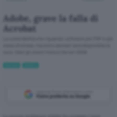
Adobe, grave la falla di
Acrobat
La vulnerabilità che riguarda i software per PDF è già
stata sfruttata: ma entro domani sarà disponibile la
cura. Salvi gli utenti Vista e Server 2008
Sicurezza
Antivirus
Aggiungi Punto Informatico come
Fonte preferita su Google
La scorsa settimana Adobe ha avvisato i suoi