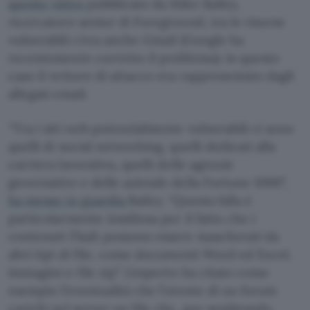
questo video
pubblicato da Mike Bailey,
ricercatore senior di Foreground, tra le risorse
vulnerabili c’era anche Gmail (Google ha
recentemente corretto il problema): in questo
caso il vettore di attacco era rappresentato dagli
allegati email.
“Tra i siti web potenzialmente vulnerabili ci sono
quelli di social networking, quelli dedicati alla
carriera lavorativa, quelli delle agenzie
governative e delle aziende della Fortune 1000”,
ha messo in guardia
Bailey. “Questa falla è
particolarmente insidiosa per il fatto che i
contenuti Flash possono essere mascherati da
altri tipi di file, come documenti Word ed Excel,
immagini o file zip”. L’esperto ha citato come
esempio l’eventualità che l’utente di un forum
carichi sul server un file che, pur sembrando