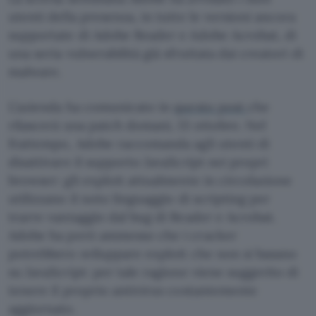
utenti della presenza, in tutte le versioni ancora
supportate di Adobe Reader e Adobe Acrobat, di
una seria vulnerabilità già sfruttata dai creatori di
malware.
L’azienda ha comunicato in
questo post
che
rilascerà una patch domani, 13 ottobre. Nel
frattempo, Adobe raccomanda agli utenti di
disattivare il supporto JavaScript nei propri
browser: gli exploit attualmente in circolazione
utilizzano il noto linguaggio di scripting per
trarre vantaggio dal bug di Reader e Acrobat.
Adobe ha però ammesso che i cracker
potrebbero sviluppare exploit che non si basano
su JavaScript: per tale ragione viene suggerito di
tenere il proprio antivirus costantemente
aggiornato.