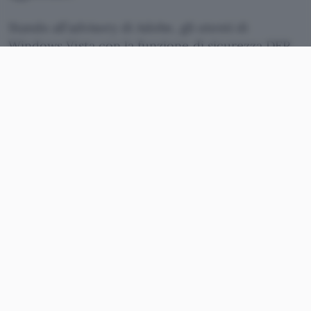
Stando all’advisory di Adobe, gli utenti di
Windows Vista con la funzione di sicurezza DEP
(Data Execution Prevention) attivata dovrebbero
dormire sonni tranquilli.
Trend Micro ha battezzato il primo exploit per la
nuova vulnerabilità di Reader e Acrobat
Troj_Pidief.Uo
,
spiegando
che questo arriva in
un file PDF contenente due malware: lo script
Js_Agent.Dt
, capace di scaricare e installare nel
sistema altri malware, e
Bkdr_Protux.Bd
, che
crea una backdoor e tenta di connettersi ad uno
specifico indirizzo IP.
Confermando quanto detto da Adobe,
Troj_Pidief.Uo può infettare tutte le versioni