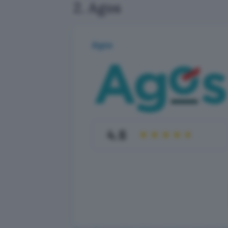
2. Agos
Agos
4.6