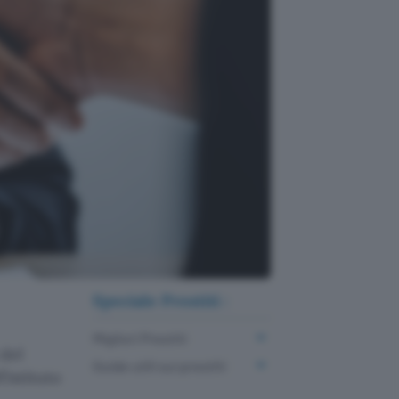
Speciale Prestiti :
Migliori Prestiti
 del
Guide utili sui prestiti
’istituto