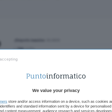
💰
Importo massimo
: 50.000€
📈
TAN
: 3,77%
📊
TAEG
: minimo 4,99%, massimo 15,89%
 accepting
📆
Durata minima e massima
: da 6 a 84 mesi
⏲️
Tempi di erogazione
: 24 ore con richiesta online
💸
Costi accessori
: ❌
We value your privacy
RICHIEDI SUBITO
tners
store and/or access information on a device, such as cookies 
identifiers and standard information sent by a device for personalised
 and content measurement, audience research and services developm