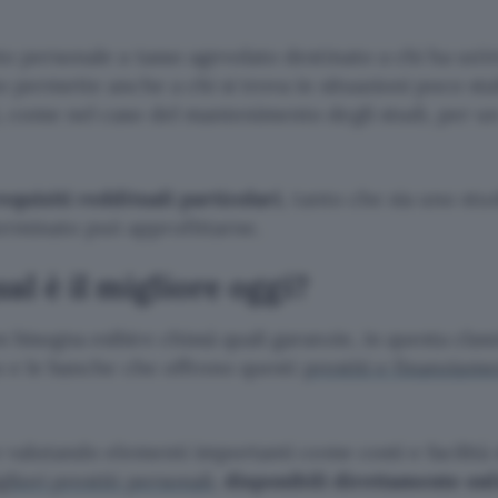
to personale a tasso agevolato destinato a chi ha un’e
o permette anche a chi si trova in situazioni poco stab
i, come nel caso del mantenimento degli studi, per un
equisiti reddituali particolari
, tanto che sia uno stu
erminato può approfittarne.
al è il migliore oggi?
 bisogna esibire chissà quali garanzie, in questa class
ito e le banche che offrono questi
prestiti e finanziame
 e valutando elementi importanti come costi e facilità 
gliori prestiti personali
,
disponibili direttamente onl