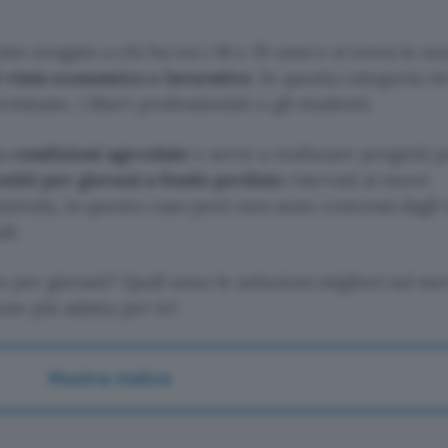
to erogato a chi ha tra i 18 e 35 anni e si trova in un
i vista economico e lavorativo
. In questa categoria ri
inato, i liberi professionisti o gli studenti.
ha
condizioni agevolate
e serve a realizzare progetti p
stiti per giovani a fondo perduto
riservati ai nuovi
zienda, in questo caso però non sono concessi dagli i
li.
o per giovani? Quali sono le soluzioni migliori sul m
one più adatta per te!
Mostra indice