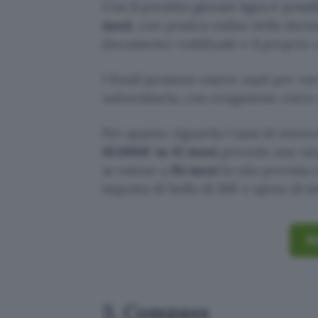
Con il prestito giovani Agos è poss
mesi
, con pratica online della dur
documento reddituale e il proprio c
I fondi possono essere usati per var
universitaria, con erogazione entro
Per quanto riguarda i tassi di inter
10.000€ in 12 mesi
prevede una rat
se esteso a
94 mesi
la rata prevista 
imposta di bollo di 16€ e spese di is
Ri
3. Compass