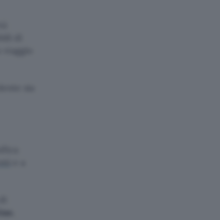
tà
ili di
 viaggio
dente sia
ifica
nti
e a
di
ine.