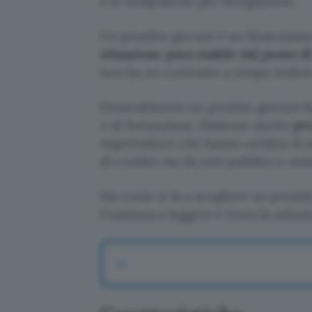
e le tempistiche per l’erogazione.
Un prestito giovani è un finanziamen
situazione poco stabile dal punto d
non ha un contratto a tempo indeterm
Generalmente un prestito giovani 
o di formazione. Esistono anche
pre
imprenditori che hanno un’idea di a
di credito ma da enti pubblici e stata
Ma come si fa a scegliere un prestit
Continua a leggere e trova la soluzi