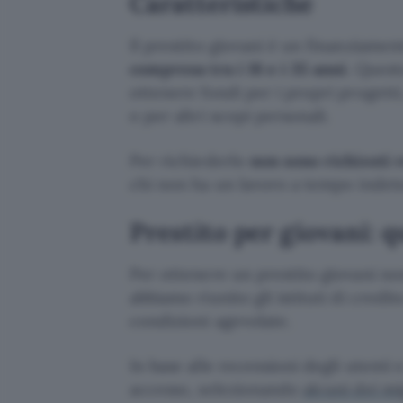
Caratteristiche
Il prestito giovani è un finanziamen
compresa tra i 18 e i 35 anni
. Quest
ottenere fondi per i propri progett
o per altri scopi personali.
Per richiederlo
non sono richiesti r
chi non ha un lavoro a tempo indet
Prestito per giovani: qu
Per ottenere un prestito giovani non
abbiamo riunito gli istituti di cred
condizioni agevolate.
In base alle recensioni degli utenti
accesso, selezionando
alcuni dei mi