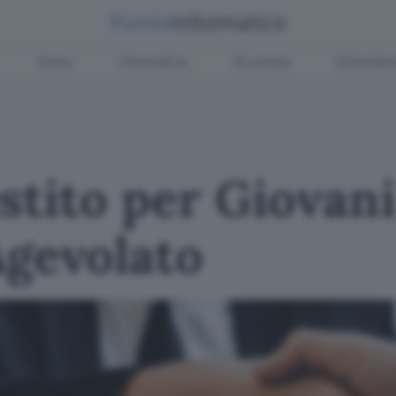
Green
Informatica
Sicurezza
Entertain
stito per Giovan
Agevolato