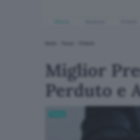
Offerte
Business
Fintech
Home
Focus
Fintech
Miglior Pre
Perduto e 
Fintech