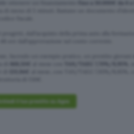
ibile ottenere un finanziamento
fino a 30.000€ da 6 a
ata di meno di 5 minuti. Bastano un documento d’ident
odice fiscale.
i progetti, dall’acquisto della prima auto alla formazi
 48 ore dall’approvazione sul conto corrente.
esse, facendo un esempio pratico, un prestito giovani
a di
868,50€
al mese con
TAN/TAEG 7,70%/8,95%
, 
è di
120,94€
al mese, con TAN/TAEG 7,93%/8,85%, 
truttoria di 150€.
chiedi il tuo prestito su Agos