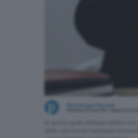
Michelangelo Ricupati
Pubblicato il 21 mar 2024 - Aggiornato il 1 
In questa guida abbiamo stilato una c
2026, selezionati valutando elementi i