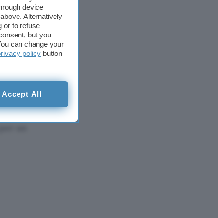
through device
con una
above. Alternatively
 or to refuse
a 64
consent, but you
. You can change your
privacy policy
button
le 24
stito
.
Accept All
o in
 per un