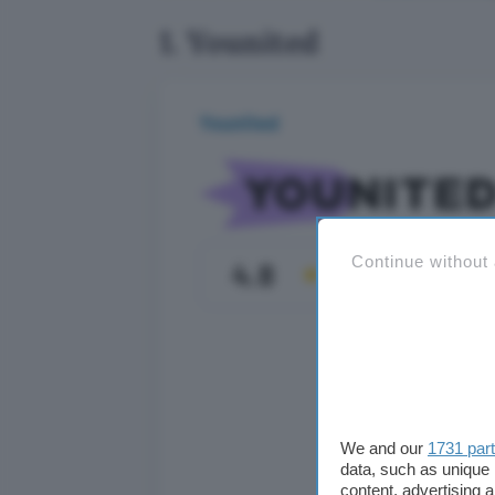
1. Younited
Younited
Continue without
4.8
We and our
1731 par
data, such as unique 
content, advertising