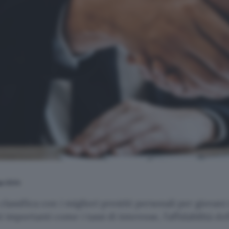
ago 2024
lassifica con i migliori prestiti personali per giovani
mportanti come i tassi di interesse, l’affidabilità dell