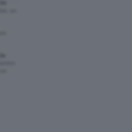
 84
ità, un
one
da
mentre
con