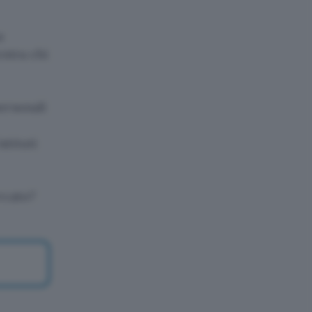
a
entra chi
ersonali
stituti
ercato?