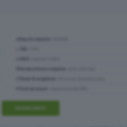
💰
Importo massimo
: 30.000€
📈
TAN
: 7,70%
📊
TAEG
: massimo 11,90%
📆
Durata minima e massima
: da 12 a 120 mesi
⏲️
Tempi di erogazione
: 48 ore con richiesta online
💸
Costi accessori
: imposta di bollo (16€)
RICHIEDI SUBITO