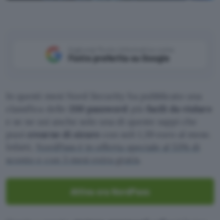
Canva
Aggiungi Punto Informatico come
Fonte preferita su Google
In questi mesi Nord Security ha pubblicato una
classifica delle
200 password
più
facili da violare
e se ne usi anche solo una di queste sappi che
puoi
crearne di sicure
con soli 1,39 euro al mese.
Infatti,
NordPass è in offerta speciale al 53% di
sconto e con 3 mesi extra gratis
.
Attiva ora NordPass