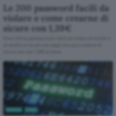
Le 200 password facili da
violare e come crearne di
sicure con 1,39€
Sono 200 le password più facili da violare al mondo e
se anche tu ne usi una sappi che puoi crearne di
sicure con soli 1,39€ al mese.
Sicurezza
Privacy