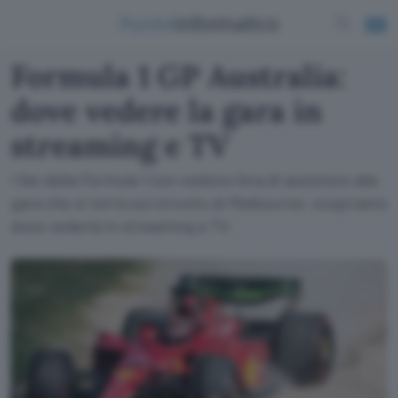
Formula 1 GP Australia:
dove vedere la gara in
streaming e TV
I fan della Formula 1 non vedono l'ora di assistere alla
gara che si terrà sul circuito di Melbourne: scopriamo
dove vederla in streaming e TV.