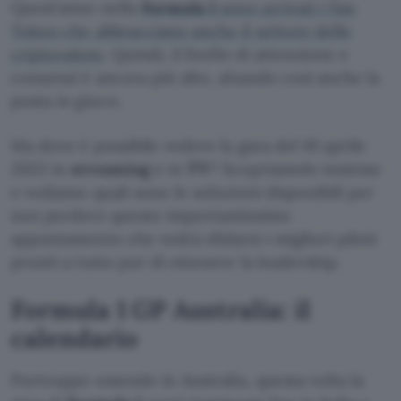
Quest’anno nella
Formula 1
sono arrivati i Fan
Token che abbracciano anche il settore delle
criptovalute
. Quindi, il livello di attenzione e
consensi è ancora più alto, alzando così anche la
posta in gioco.
Ma dove è possibile vedere la gara del 10 aprile
2022 in
streaming
e in
TV
? Scopriamolo insieme
e vediamo quali sono le soluzioni disponibili per
non perdere questo importantissimo
appuntamento che vedrà sfidarsi i migliori piloti
pronti a tutto pur di ottenere la leadership.
Formula 1 GP Australia: il
calendario
Purtroppo essendo in Australia, questa volta la