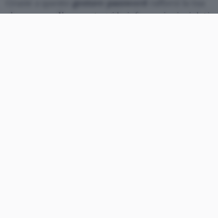
Grazie a questo
gestore password
rafforzi la tua
sicurezza online
, proteggi le informazioni e i dati
sensibili e organizzi tutte le tue credenziali
su
tutti i tuoi dispositivi
. Infatti, il servizio include
un supporto multipiattaforma, il monitoraggio
del dark web e della salute delle password, la
cassaforte per tutti i dati sensibili,
l’autenticazione a due fattori effettiva, l’email
masking, la protezione totale e una sicurezza a
conoscenza zero.
Le 200 password più facili da
violare
Scopri quali sono le
200 password
più
facili da
violare
.
123456