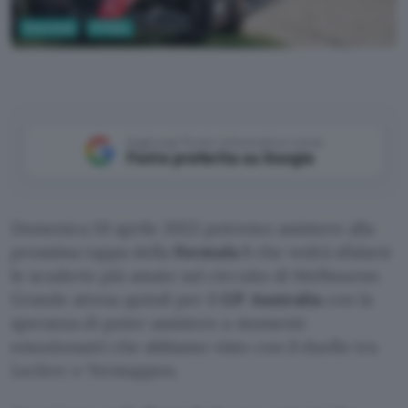
Sicurezza
Privacy
Aggiungi Punto Informatico come
Fonte preferita su Google
Domenica 10 aprile 2022 potremo assistere alla
prossima tappa della
Formula 1
che vedrà sfidarsi
le scuderie più amate sul circuito di Melbourne.
Grande attesa quindi per il
GP Australia
con la
speranza di poter assistere a momenti
emozionanti che abbiamo visto con il duello tra
Leclerc e Verstappen.