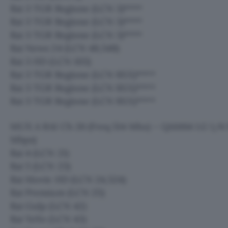
Rai 3 TGR Regione (LCN 3)****
Rai 3 TGR Regione (LCN 3)****
Rai 3 TGR Regione (LCN 3)****
Rai News 24 (LCN 48,548)
Rai 3 HD (LCN 103)
Rai 3 TGR Regione (LCN 8XX)****
Rai 3 TGR Regione (LCN 8XX)****
Rai 3 TGR Regione (LCN 8XX)****
MUX A RAI Ch 26 (Freq 514 Mhz) – QAM64 I.G 1/4 F
Mbps)
Rai 4 (LCN 21)
Rai 5 (LCN 23)
Rai Movie HD (LCN 24,524)
Rai Premium (LCN 25)
Rai Gulp (LCN 42)
Rai YoYo (LCN 43)