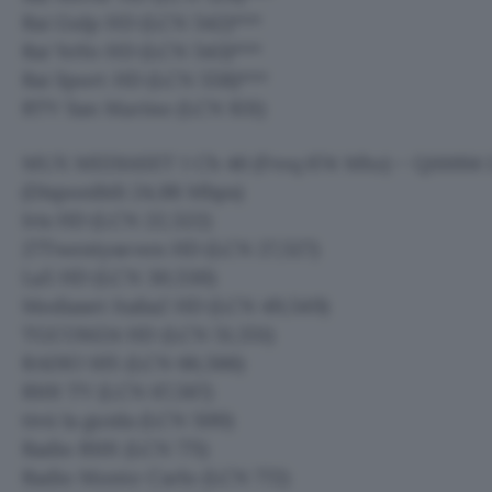
Rai Gulp HD (LCN 542)***
Rai YoYo HD (LCN 543)***
Rai Sport HD (LCN 558)***
RTV San Marino (LCN 831)
MUX MEDIASET 1 Ch 46 (Freq 674 Mhz) – QAM64 I
(Disponibili 24,88 Mbps)
Iris HD (LCN 22,522)
27Twentyseven HD (LCN 27,527)
La5 HD (LCN 30,530)
Mediaset Italia2 HD (LCN 49,549)
TGCOM24 HD (LCN 51,551)
RADIO 105 (LCN 66,566)
R101 TV (LCN 67,567)
tivù la guida (LCN 500)
Radio R101 (LCN 771)
Radio Monte Carlo (LCN 772)