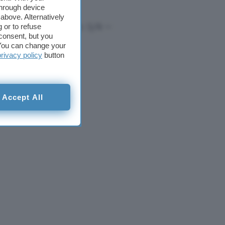
through device
above. Alternatively
 QAM256 I.G 1/8 Fec 3/4 —
 or to refuse
consent, but you
. You can change your
privacy policy
button
Accept All