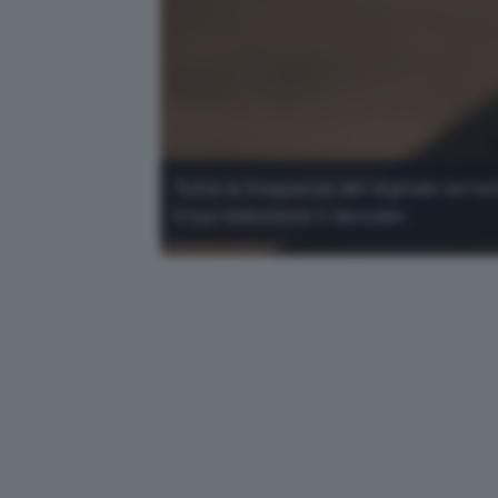
Tutte le frequenze del digitale terres
il tuo televisore o decoder.