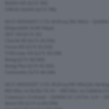
RADIO 105 (LCN 785)
VIRGIN RADIO (LCN 786)
MUX MEDIASET 2 Ch 36 (Freq 594 Mhz) – QAM64 I
(Disponibili 24,88 Mbps)
QVC HD (LCN 32)
Cine34 HD (LCN 34,534)
Focus HD (LCN 35,535)
TOPcrime HD (LCN 39,539)
Boing (LCN 40,540)
Boing Plus (LCN 45,545)
Cartoonito (LCN 46,546)
MUX MEDIASET 3 Ch 38 (Freq 610 Mhz) (In Sardeg
610 Mhz; in Sicilia Ch 24 – 498 Mhz; in Calabria Ch
Cosenza e Crotone) – QAM64 I.G 1/4 Fec 3/4 — (Di
Rete4 HD (LCN 4,104,504)