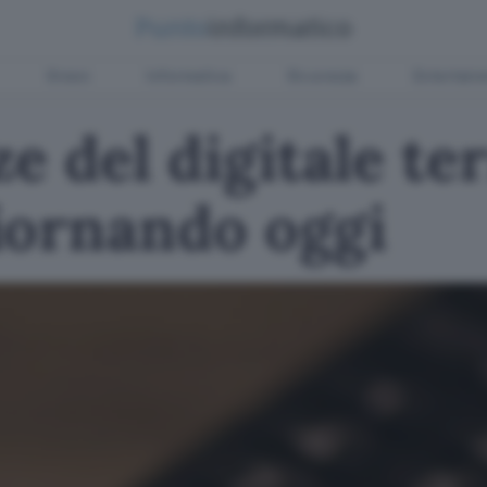
Green
Informatica
Sicurezza
Entertain
e del digitale ter
iornando oggi