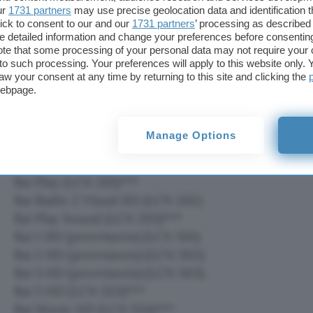
No Name Radio powered by Rai (LCN 712)***
ur
1731 partners
may use precise geolocation data and identification 
ick to consent to our and our
1731 partners
’ processing as described 
MUX B RAI DVB-T2 Ch 40 (Freq 626 Mhz) – P:32K
detailed information and change your preferences before consenting
te that some processing of your personal data may not require your 
(Disponibili 36,50 Mbps)
t to such processing. Your preferences will apply to this website only
Rai 4 HD (LCN 21)
aw your consent at any time by returning to this site and clicking the
Rai Premium HD (LCN 25)
webpage.
Rai News 24 HD (LCN 48)
Rai Storia HD (LCN 54)
Manage Options
Rai Scuola HD (LCN 57)
Rai 4K Test (LCN 100)********
Rai Play (LCN 201)***
Rai Radio 2 Visual HD (LCN 202)
Rai Play Sound (LCN 203)***
Rai 1 HD (provvisorio) (LCN 501)
Rai 2 HD (provvisorio) (LCN 502)
Rai 3 HD (provvisorio) (LCN 503)
Rai 5 HD (LCN 523)***
Rai Movie HD (LCN 524)***