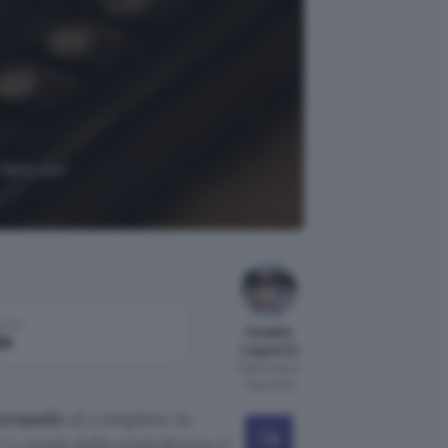
 fare con
come
Osvaldo
le
Lasperini
Pubblicato il
3 giu 2025
ornando
al completo in
 i canali della piattaforma è