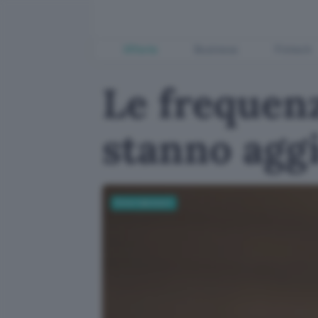
Offerte
Business
Fintech
Le frequenz
stanno agg
Entertainment