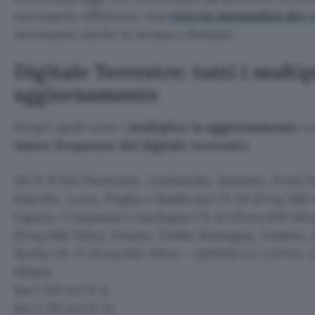
necessario effettuare una
ricerca automatica dei c
necessario anche in serata o domani.
Digitale Terrestre: tutti i multip
aggiornamento
Scopri quali sono i
multiplex in aggiornamento
con
nuove frequenze del digitale terrestre
.
MUX R RAI Piemonte, Lombardia, Bolzano, Friuli V
Marche, Lazio, Puglia e Basilicata Ch 30 (Freq 546 
Liguria, Campania e Sardegna Ch 43 (Freq 650 Mhz)
(Freq 666 Mhz); Veneto, Emilia Romagna, Umbria, A
Sicilia Ch 37 (Freq 602 Mhz) – QAM64 I.G 1/4 Fec 2
Mbps)
Rai 1 HD (LCN 1)
Rai 2 HD (LCN 2)