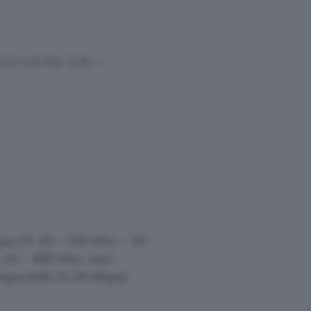
.G 1/4 Fec 5/6 —
na Ch 29 – 538 Mhz – 38 –
 24 – 498 Mhz, escl.
sponibili 22,39 Mbps)