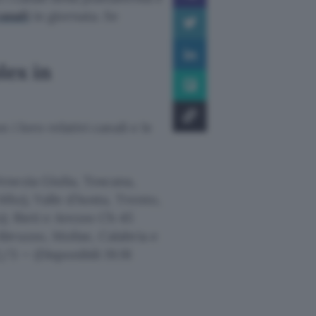
anali
in giornata. Se
lex in
 i loro relativi canali e le
enezia Giulia, Toscana,
Mhz), Valle d’Aosta, Trento,
; Rieti e Arezzo Ch 45
bruzzo, Molise, Calabria e
/3 — (Disponibili 19.91