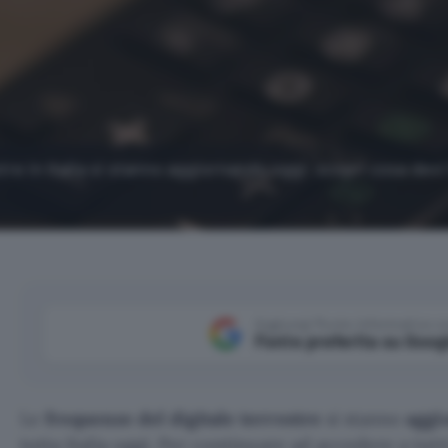
tre in Italia si stanno aggiornando oggi: scopri cosa devi
Aggiungi Punto Informatico 
Fonte preferita su Goog
Le
frequenze del digitale terrestre
si stanno
aggi
tutta Italia oggi. Per continuare ad accedere a tutti