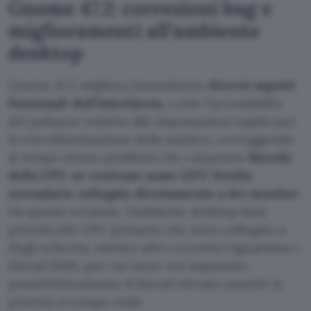
Gnome 47.2: correzioni bug e
miglioramenti all’ambiente
desktop
Gnome 47.2 migliora innanzitutto
diversi aspetti
funzionali dell’interfaccia
, come l’accessibilità
del pulsante relativo alle impostazioni rapide per
la retroilluminazione della tastiera, correggendo
al tempo stesso problemi che causavano
blocchi
della CPU se venivano usate GPU Nvidia
secondarie collegate direttamente a dei monitor
.
Da questa versione, l’ambiente desktop darà
priorità alle GPU primarie che sono collegate a
degli schermi, mentre altri correttivi riguardano i
thread KMS, per cui viene ora impostato
predefinitivamente il thread elevato anziché la
priorità in tempo reale.