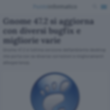
Gnome 47.2 si aggiorna
con diversi bugfix e
migliorie varie
Gnome 47.2 è l'ultima versione dell'ambiente desktop
che porta con se diverse correzioni e miglioramenti
all'esperienza.