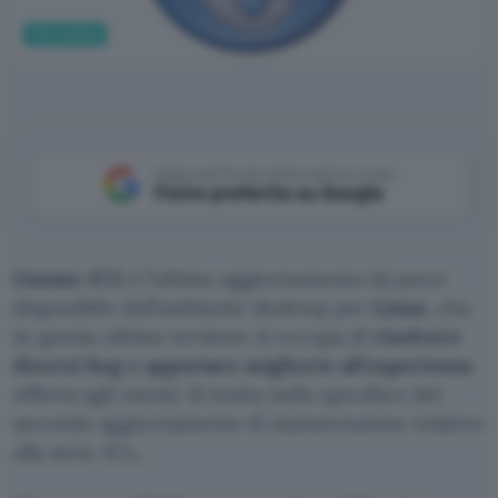
Informatica
Aggiungi Punto Informatico come
Fonte preferita su Google
Gnome 47.2
è l’ultimo aggiornamento da poco
disponibile dell’ambiente desktop per
Linux
, che
in questa ultima versione si occupa di
risolvere
diversi bug e apportare migliorie all’esperienza
offerta agli utenti. Si tratta nello specifico del
secondo aggiornamento di manutenzione relativo
alla serie 47.x,