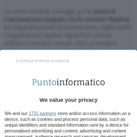
La nuova versione corregge poi le
azioni di
trascinamento eseguite con le sessioni Wayland
nei dispositivi dotati di touchscreen, migliorando
il supporto per quanto riguarda il cursore
nell’uso in monitor virtuali. Altre correzioni
relative sempre al cursore riguardano
l’aggiornamento immediato durante il
Continue without accepting
trascinamento di una finestra, sistemando alcune
problematiche durante le acquisizioni del
compositore. Ulteriori problematiche che invece
interessavano X11 durante l’uso del
ridimensionamento nativo XWayland e le sessioni
We value your privacy
remote headless, dove compariva una schermata
We and our
1731 partners
store and/or access information on a
vuota, sono ora state risolte.
device, such as cookies and process personal data, such as
unique identifiers and standard information sent by a device for
Per quanto riguarda le migliorie, con Gnome 47.2
personalised advertising and content, advertising and content
measurement, audience research and services development.