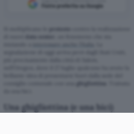
Aggiungi Punto Informatico come
Fonte preferita su Google
Si moltiplicano le
proteste
contro la realizzazione
di nuovi
data center
, un fenomeno che sta
iniziando a
interessare anche l’Italia
. La
segnalazione di oggi arriva però dagli Stati Uniti,
più precisamente dalla città di Salem,
nell’Oregon, dove il 27 luglio qualcuno ha avuto la
brillante idea di presentarsi fuori dalla sede del
consiglio comunale con una
ghigliottina
. Trainata
da una bici.
Una ghigliottina (e una bici)
contro i data center
Un modo decisamente inusuale per manifestare il