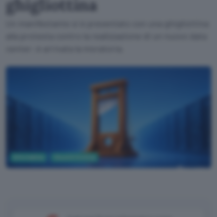
ghigliottina
Un manifestante si è presentato con una ghigliottina
alla protesta contro la realizzazione di un nuovo data
center: è arrivata la moratoria.
Informatica
Cloud & Hosting
ChatGPT