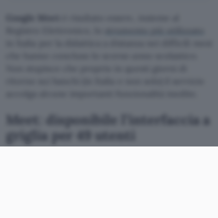
Google Meet
è risultato essere, insieme al
Registro Elettronico, lo
strumento più utilizzato
in Italia per la didattica a distanza nei difficili mesi
che hanno concluso lo scorso anno scolastico.
Non stupisce che proprio in questi giorni di
ritorno sui banchi (in Italia e non solo) il servizio
accolga alcune importanti funzionalità inedite.
Meet: disponibile l’interfaccia a
griglia per 49 utenti
C’è anche quella
annunciata a giugno
e relativa a
un nuovo
layout per l’interfaccia
che permette di
visualizzare fino a
49 utenti in contemporanea
sulla stessa schermata. In questo modo gli
insegnanti saranno in grado di tenere sottocchio