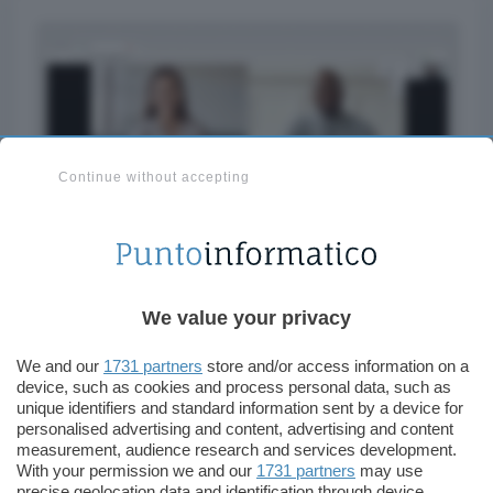
Continue without accepting
È possibile attivarlo prima di unirsi a una
We value your privacy
videochiamata
tramite click sul pulsante
nell’angolo inferiore destro dell’interfaccia
We and our
1731 partners
store and/or access information on a
oppure quando la comunicazione è già stata
device, such as cookies and process personal data, such as
unique identifiers and standard information sent by a device for
avviata selezionando la voce “Attiva sfocatura
personalised advertising and content, advertising and content
sfondo” tra le opzioni.
measurement, audience research and services development.
With your permission we and our
1731 partners
may use
precise geolocation data and identification through device