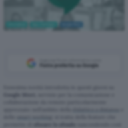
Informatica
App e Software
Google Meet
Aggiungi Punto Informatico come
Fonte preferita su Google
Ennesima novità introdotta in questi giorni su
Google Meet
, servizio per la comunicazione e
collaborazione da remoto particolarmente
apprezzato nell’ambito della
didattica a distanza
e
dello
smart working
: si tratta della feature che
permette di
sfocare lo sfondo
nascondendo così