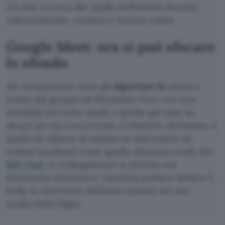
ciò che si trova alle spalle dell’utente durante
videochiamate, riunioni e lezioni online.
Google Meet: ora si può sfocare
lo sfondo
Ad occuparsene sono gli
algoritmi IA
messi a
punto dal gruppo di Mountain View con una
modalità del tutto simile a quelle già viste su
alcuni servizi concorrenti. L’obiettivo dichiarato è
quello di ridurre al minimo le distrazioni ed
evitare incidenti come quello divenuto virale del
BBC Dad
: in collegamento in diretta con
l’emittente britannico, l’analista politico Robert E.
Kelly fu interrotto dall’interruzione nel suo
studio della figlia.