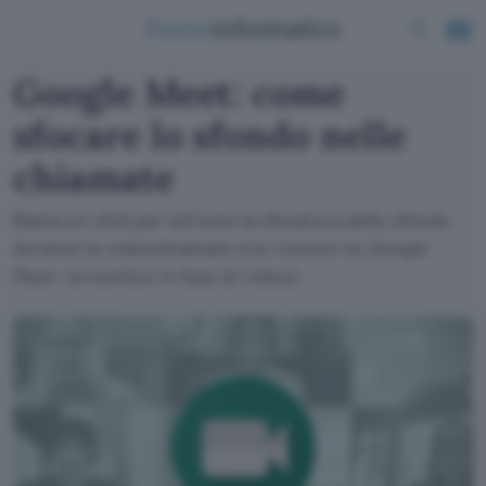
Google Meet: come
sfocare lo sfondo nelle
chiamate
Basta un click per attivare la sfocatura dello sfondo
durante le videochiamate e le riunioni su Google
Meet: la novità è in fase di rollout.