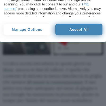
scanning. You may click to consent to our and our
1731
partners
’ processing as described above. Alternatively you may
access more detailed information and change your preferences
before consenting or to refuse consenting. Please note that
some processing of your personal data may not require your
consent, but you have a right to object to such processing. Your
Manage Options
Accept All
preferences will apply to this website only. You can change
your preferences or withdraw your consent at any time by
returning to this site and clicking the
privacy policy
button at the
bottom of the webpage.
Un’altra novità introdotta in questi giorni su
Meet
, ancora in fase di rollout, è quella che
consente di attivare la nuova interfaccia in griglia
che mostra
49 utenti in contemporanea
. Il suo
arrivo era stato anticipato nel mese di giugno e
ora Google ha mantenuto la promessa, giusto in
tempo per l’inizio del nuovo anno scolastico.