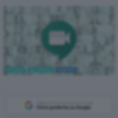
Informatica
App e Software
Google Meet
G Suite Updates
Aggiungi Punto Informatico come
Fonte preferita su Google