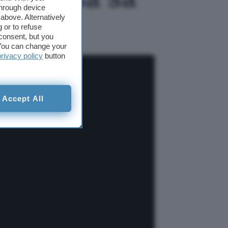
through device
above. Alternatively
 or to refuse
consent, but you
. You can change your
privacy policy
button
Accept All