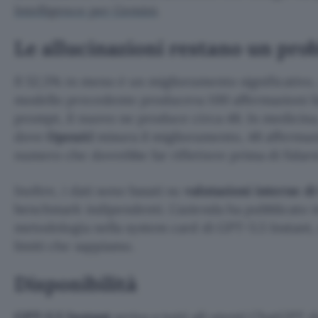
Intelligence per Gemini
.
Le allucinazioni restano un pro
Il 52,5% in meno è un miglioramento significativo, 
modello precedente produceva 100 affermazioni fal
prompt, il nuovo ne produce circa 48. In medicina, d
dove
OpenAI
misura il miglioramento, 48 affermazi
numero che dovrebbe far riflettere prima di fidar
Inoltre, i dati sono basati su
valutazioni interne d
benchmark indipendenti. L’azienda ha pubblicato i
metodologia nella system card di GPT-5.5 Instant, 
limiti che sappiamo.
Disponibilità
GPT-5.5 Instant
arriva a tutti gli utenti ChatGPT 