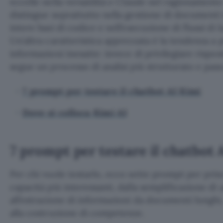
eccelle nella versatilità e Claude nel ragionament
distingue soprattutto nella gestione di documenti m
intere basi di codice e nell’esecuzione di flussi di 
Un’altra caratteristica apprezzata è la tendenza 
informazioni inesatte: invece di privilegiare rispo
segue un processo di analisi più strutturato e pas
7 prompt per testare il chatbot AI Kimi
Dove si colloca Kimi AI
7 prompt per testare il chatbot 
Per chi vuole testarlo, ecco sette prompt per prin
capacità più interessanti, dalla semplificazione d
all’estrazione di informazioni da documenti lunghi,
alla costruzione di competenze.