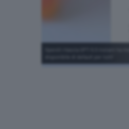
OpenAI rilascia GPT-5.5 Instant ha me
disponibile di default per tutti.