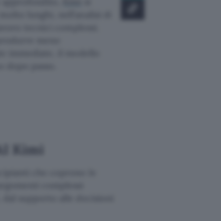
o approfondito,
Kimi
si
olto lunghi, nell’analisi di
lavoro tecnici complessi.
a produrre meno
ste immediate, il modello
so dopo passo.
AI Kimi
cipianti che coprono le
i argomenti complessi
 dal supporto alle decisioni