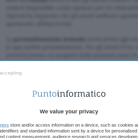
resterà disponibile come opzione per tre mesi prim
OpenAI ha imparato che gli utenti soffrono quando
spariscono all’improvviso.
La
personalizzazione avanzata
arriva prima agli ut
le app mobile prossimamente. Per gli utenti Free, 
arriverà presto. Le sorgenti della memoria sono in f
consumer web.
 accepting
TI POTREBBE INTERESSARE
Kimi AI, 7 prompt per
scoprire cosa sa fare il
chatbot cinese
We value your privacy
tners
store and/or access information on a device, such as cookies 
prompt per scopri
identifiers and standard information sent by a device for personalised
 and content measurement, audience research and services developm