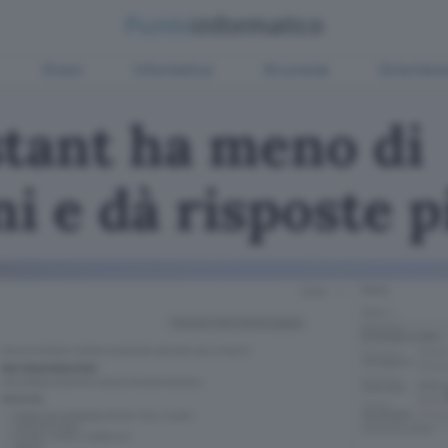
Green
Informatica
Sicurezza
Entertain
stant ha meno di
ni e dà risposte 