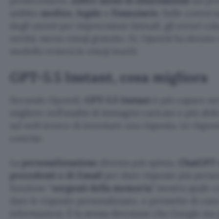
predecessore,
soffre meno di allucinazioni
sui pr
ambito
medico
,
legale
e
finanziario
. Sulle convers
degli utenti per imprecisioni fattuali, gli errori cal
novità: meno emoji gratuite. Sì, OpenAI ha dovuto 
modello eviterà le emoji inutili.
GPT-5.5 Instant, cosa migliora
Secondo OpenAI,
GPT-5.5 Instant
è più capace nei
migliore nell’analisi di immagini caricate e più ab
sul web invece di inventare una risposta. Le rispos
concise.
La
personalizzazione
diventa più spinta,
ChatGPT u
precedenti e di Gmail
per dare risposte più perso
funzione “
sorgenti della memoria
” mostra quale c
dare le risposte personalizzate, e permette di can
informazioni. È la stessa direzione che Google s