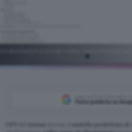
no allucinazioni su prompt medici, legali e finanziari ed 
Aggiungi Punto Informatico 
Fonte preferita su Goog
GPT-5.5 Instant
diventa il
modello predefinito d