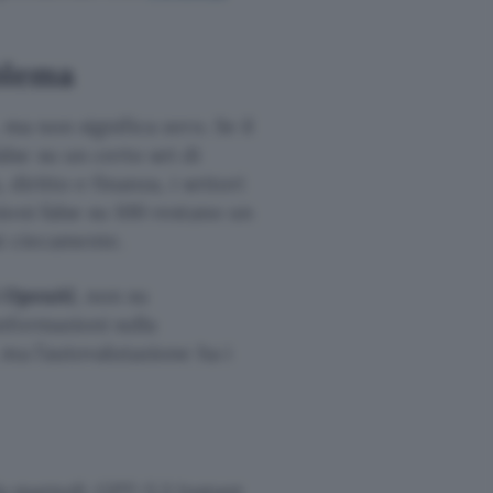
blema
ma non significa zero. Se il
se su un certo set di
iritto e finanza, i settori
oni false su 100 restano un
si ciecamente.
i OpenAI
, non su
nformazioni sulla
ma l’autovalutazione ha i
da martedì. GPT-5.3 Instant