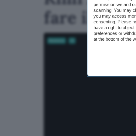
permission we and o
fare il cha
scanning. You may cl
you may access more 
consenting. Please no
have a right to objec
preferences or withdr
at the bottom of the 
Business
AI