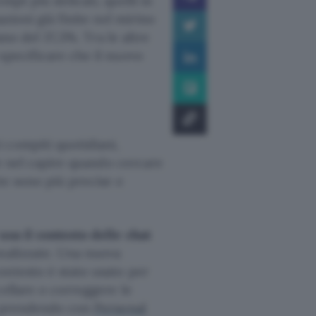
ompt più delicati, quelli in
azioni già finite nel mirino
ano del 37,3%. Tra le altre
specificare che il nuovo
 compiti quotidiani,
ile nel capire quando cercare
te sono più precise e
sa il contesto delle chat
nalizzate. Una nuova
ontesto è stato usato per
cellare o correggere le
ta prendendo con
Personal