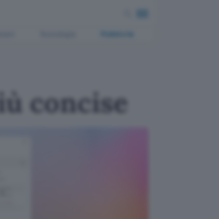
ment
Tecnologia
Pubblicità
più concise