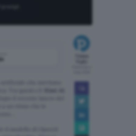
7 prompt
come
Tiziana
le
Foglio
Pubblicato il
5 ago 2026
 artificiale che meritano
ca. Tra questi c’è
Kimi AI
,
Dopo il recente lancio del
i a un ritmo che le
orare…
Se il modello di OpenAI