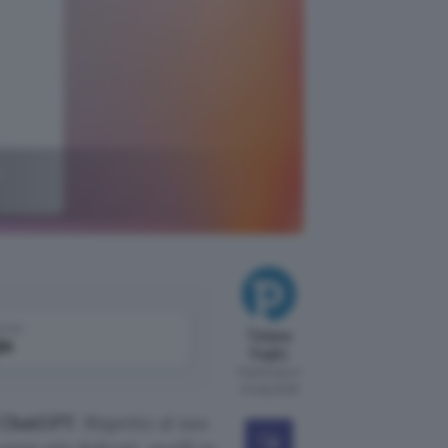
è
come
Tiziana
le
Foglio
Pubblicato il
6 mag 2026
i ChatGPT
. Rispetto al suo