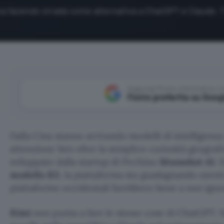
sta facendo strada come alternativa a ChatGPT e Claude. 
Aggiungi Punto Informatico 
Fonte preferita su Goog
Dalla Cina stanno arrivando modelli di intelligenza
attenzione ben oltre la semplice curiosità geografi
sviluppato dalla startup di Pechino
Moonshot
AI
. 
modello K3
, la piattaforma sta guadagnando utent
piattaforme occidentali farebbero bene a non ign
Kimi
non punta a fare le stesse cose di ChatGPT. 