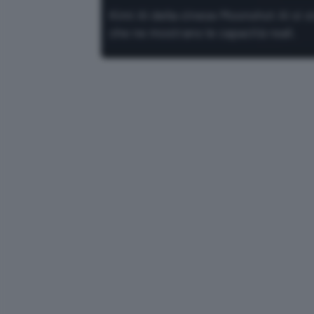
Kimi AI della cinese Moonshot AI si 
che ne mostrano le capacità reali.