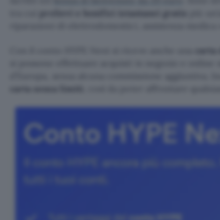
iscritti un
bonus di benvenuto da 20 euro
. Sono di
tra cui
prelievi e bonifici istantanei gratis
più un’
riparazioni di elettrodomestici, assistenza medica e
Con il conto HYPE Next si riceve anche una
carta 
si possono effettuare acquisti in negozio e online si
d’Europa, senza alcuna commissione aggiuntiva. In
carta senza limiti
, così da poter affrontare qualsias