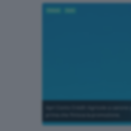
Fintech
Conti
Apri Conto Crédit Agricole a canone 
prima che finisca la promozione.