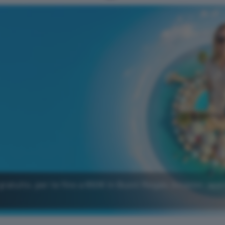
gratuito, per te fino a 650€ in Buoni Regalo Amazon: app