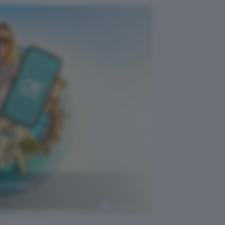
rofittane
Crédit Agricole