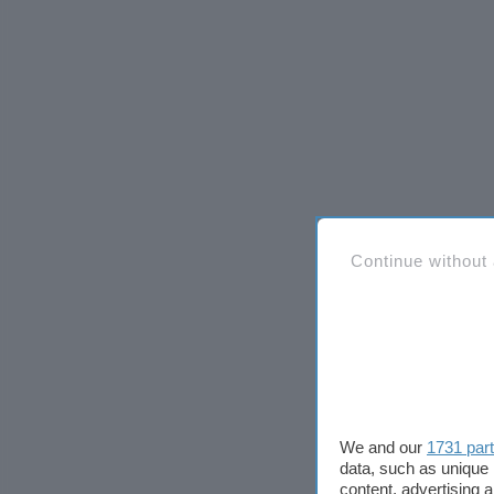
Continue without
We and our
1731 par
data, such as unique 
content, advertising