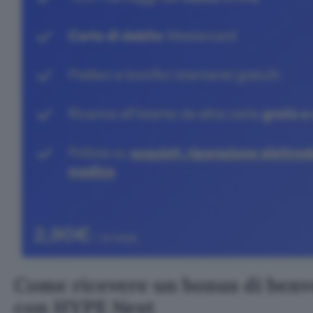
Come ricevere un bonus di benv
con HYPE Next