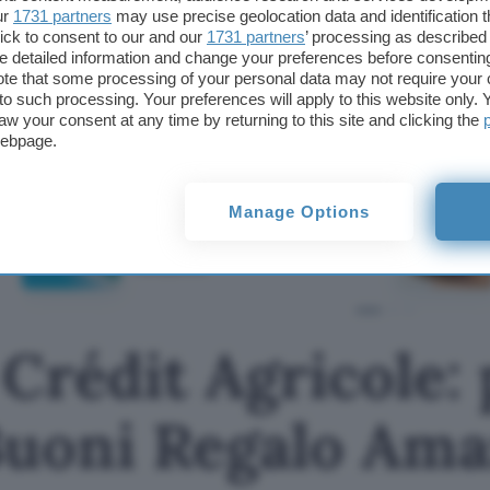
pagina dedicata del sito ufficiale HYPE
.
ur
1731 partners
may use precise geolocation data and identification 
ick to consent to our and our
1731 partners
’ processing as described 
Questo articolo contiene link di affiliazione: acquisti o ordini effettuati tramite tali l
detailed information and change your preferences before consenting
commissione nel rispetto del
codice etico
. Le offerte potrebbero subire variazioni 
te that some processing of your personal data may not require your 
t to such processing. Your preferences will apply to this website only
Messaggio pubblicitario con finalità promozionale. Per dettagli e condizioni, vai su
aw your consent at any time by returning to this site and clicking the
fogli informativi
webpage.
TI POTREBBE INTERESSARE
Apri Conto Crédit
Manage Options
Agricole: per te fino a
650€ in Buoni Regalo
Amazon
Crédit Agricole: 
Buoni Regalo Am