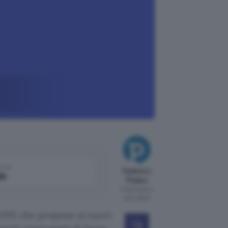
come
Federico
le
Pisanu
Pubblicato il
9 dic 2024
HYPE che propone ai nuovi