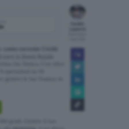
come
Osvaldo
le
Lasperini
Pubblicato il
6 ago 2026
un
conto corrente Crédit
0 euro in Buoni Regalo
rima che finisca. Con oltre
 9 operazioni su 10
r gestire le tue finanze in
360 gradi. Gestire il tuo
 alla
sicurezza
, è un gioco