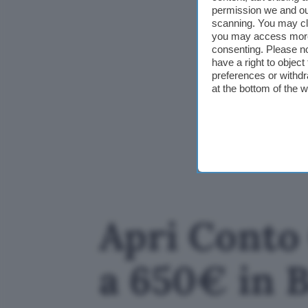
permission we and o
scanning. You may cl
you may access more 
consenting. Please no
have a right to objec
preferences or withdr
at the bottom of the 
Apri Conto 
a 650€ in 