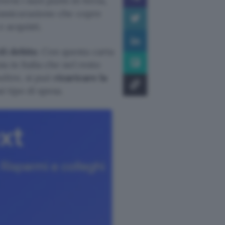
versi i suoi punti di forza,
assicurazione che copre
 acquisti.
di debito
. Con questa carta
a in Italia che nel resto
oltre, si può
ricaricare la
i tipo di spesa.