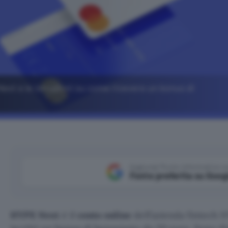
Next e le istruzioni su come ricevere un bonus di
Aggiungi Punto Informatico 
Fonte preferita su Goog
HYPE Next
è il
conto online
dell’azienda fintech 