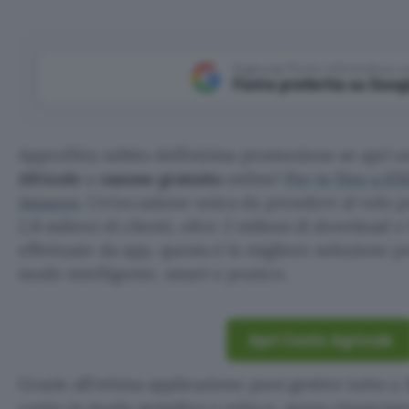
Aggiungi Punto Informatico 
Fonte preferita su Goog
Approfitta subito dell’ottima promozione se apri 
Africole
a
canone gratuito
online!
Per te fino a 65
Amazon
. Un’occasione unica da prendere al volo p
2,8 milioni di clienti, oltre 2 milioni di download e
effettuate da app, questa è la migliore soluzione pe
modo intelligente, smart e pratico.
Apri Conto Agricole
Grazie all’ottima applicazione puoi gestire tutto a 
conto in modo semplice e veloce, senza rinunciare