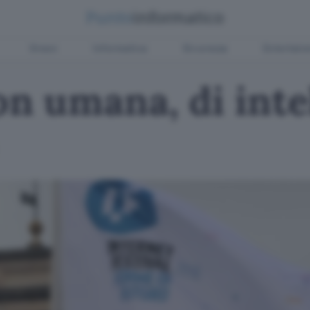
Green
Informatica
Sicurezza
Entertain
n umana, di intel