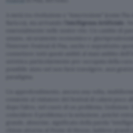
Festival
di Pisa, del resto.
A metà tra rivoluzione e “insurrezione” (come l’ha 
Baricco), sta arrivando l’
Intelligenza Artificiale
. N
essenzialmente nelle nostre vite. Un cambio di pa
umano, sicuramente economico e giurisprudenziale
l’Internet Festival di Pisa, anche e soprattutto qu
connettere tutti questi ambiti al maxi ambito dell’
un’ottica particolarmente pre-occupata della cura 
possibile aiuto nel non farsi travolgere, anzi gesti
paradigma.
Un approfondimento, ancora una volta, multiforme
consente al visitatore del festival di calarsi poco al
dopo l’altro, nel cuore di un problema. L’edizione 
coincidere il problema e la soluzione, poiché entr
grande, abnorme, significato della parola “intellige
chiuso attorno al Ponte di Mezzo, laddove grandi 