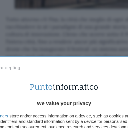
Tutto attorno c’è Pisa, la città che meglio di ogni al
racchiudere in sé i paradigmi di una grande storia 
cultura di innovazione. L’Arno che scorre sotto il
l’intera città, fino a rendere ancor più significativ
drone che ha inaugurato il festival: un sistema au
sangue, può salvare vite umane; una intelligenza ar
supporto di un cuore pulsante, esattamente la dir
 accepting
andare invece di abbandonarsi a neoluddismo o tim
We value your privacy
tners
store and/or access information on a device, such as cookies 
identifiers and standard information sent by a device for personalised
 and content measurement, audience research and services developm