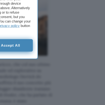
through device
above. Alternatively
 or to refuse
consent, but you
. You can change your
privacy policy
button
Accept All
aricco, che col suo ultimo
nale ed esplorativo su
smediologo Derrick de
fitta il suo concetto più
 blogger dissidente iraniano
i Hoder, che ha parlato di
umana; è stato