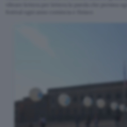
vibrare lettera per lettera la parola che permea og
festival ogni anno comincia e finisce.