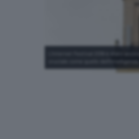
L'Internet Festival 2018 è stato anc
cruciale come quello dell'Intelligenza