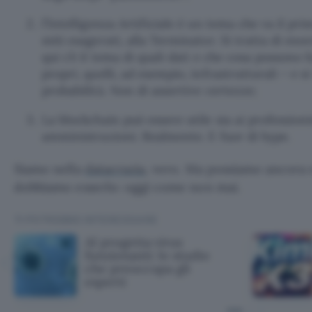
l’Intelligenza Artificiale è un tema che va il p
miti esagerati, alla Terminator. Si tratta di eno
qui c’è il tema di quali dati e che cosa possono f
propri, quelli, ad esempio, infrastrutturali – e si 
probabilità. Non di assertive certezze;
La blockchain può essere utile sia ai professioni
amministrazioni. Realmente. E fuor di hype.
Siamo nella
datacrazia
, vero. Ma possiamo ancora es
dobbiamo esserlo: oggi come non mai.
TI POTREBBE INTERESSARE
AI progetta virus
funzionanti: lo studio
che preoccupa gli
esperti