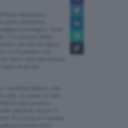
definita Alessandro
ei nostri dispositivi,
radigma tecnologico, forse
. Ci è piaciuto molto
est’anno, perché ha saputo
IA e ne ha parlato con
dei dati e della blockchain,
re parte di questo
 e multidisciplinare, che
la volta, un punto di vista
2018 ha visto peraltro
ambi risiedono dentro il
nza”. Il cerchio si è dunque
palloncini hanno fatto