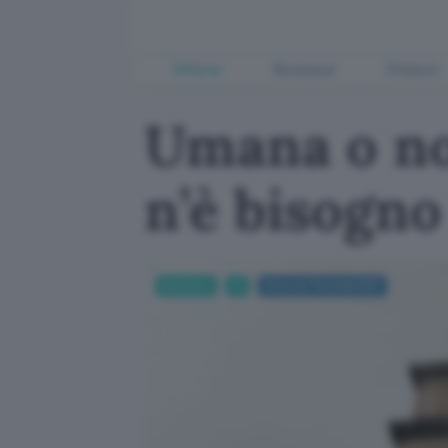
Offerte
Business
Fintech
Umana o no
n’è bisogno
Business
AI
Internet Festival 2021