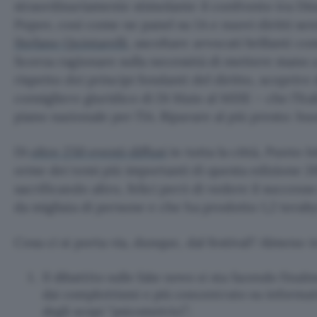
straordinariamente stimolante il confronto tra Di
Popov, così come ne panel su IA e nuovi diritti sen
Stefano Quintarelli
, ascoltare avvocati brillanti c
Scorza ragionare sulla necessità di mettere mano a
rispetto dei principi fondanti del diritto, scoprir
consigliere giuridico di Di Maio al MISE – che l’I
piano nazionale per l’IA. Riparare al più presto: b
Di
oltre 250 eventi diffusi
in tutta la città, Punto 
orme dei temi più importanti di questa edizione 20
sacrificando altro, felici però di vedere il successo
da migliaia di persone e che ha prodotto 1,2 teraby
Cosa ci si porta via, dunque, dal festival? Almeno tr
Il dibattito sulle fake news si sta facendo fina
dai complottismi e più concentrato su informat
degli scopi “psicometrici”;