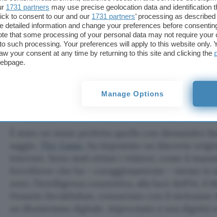
ur
1731 partners
may use precise geolocation data and identification 
ick to consent to our and our
1731 partners
’ processing as described 
detailed information and change your preferences before consenting
te that some processing of your personal data may not require your 
t to such processing. Your preferences will apply to this website only
aw your consent at any time by returning to this site and clicking the
webpage.
Manage Options
È stato un inizio perfetto quello con Alessandro B
saggio,
The Game
, ha impostato un discorso origi
Internet. Sono stati ottimi i relatori, come il mas
Kerckhove che ha – coraggiosamente – messo in sof
noto, l’intelligenza connettiva, alla luce dell’IA; il
Hossein Derakhshan, conosciuto con il nickname d
un illuminismo digitale, improntato a una dignità 