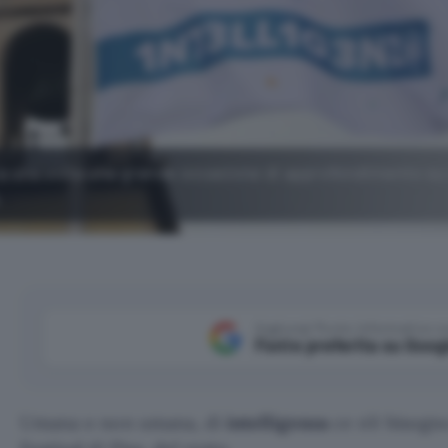
ora una volta una grande occasione di approfondimento s
.
Aggiungi Punto Informatico 
Fonte preferita su Goog
Umana o non umana, di
intelligenza
ce n’è bisogno