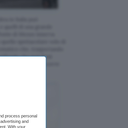
tra in Italia può
e quelli di una grande
 Ponte di Mezzo innerva
o quello spettacolare volo di
tomatico che, trasportando
tificiale che può farsi
ezione entro cui occorre
ori pregiudiziali.
and process personal
 advertising and
ent. With your