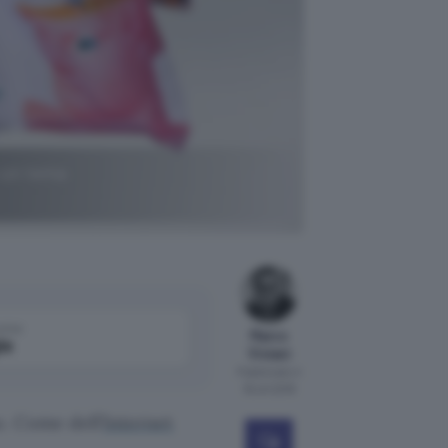
u un tema
come
Marco
le
Viviani
Pubblicato il
16 ott 2018
. Come dell’
Internet