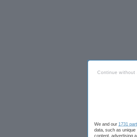
Continue without
We and our
1731 par
data, such as unique 
content, advertising