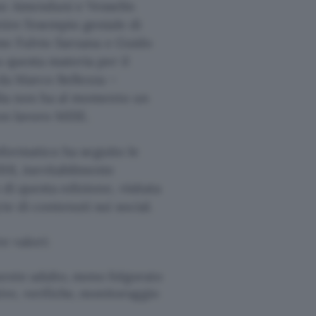
no Amenduni e Vesselin
tire l’esempio geniale di
ome Fulvio Sarzana e Guido
 questa materia per il
e da Marco Bellezza –
talia non ha al momento un
uon lavoro MISE.
Informatico ha seguito le
18, inevitabilmente
 di questa edizione, visitata
te di contenuti sui social.
e valori:
lmente adulto, meno folgorato
ive, verifiche, monitoraggio