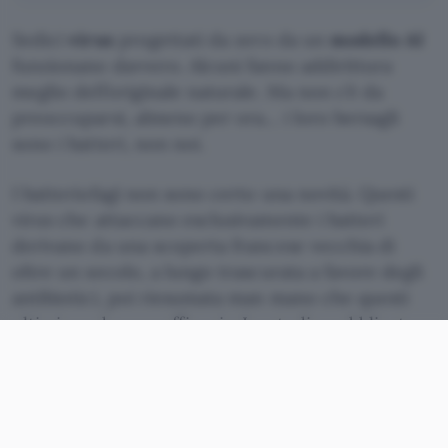
Sedici
virus
progettati da zero da un
modello AI
funzionano davvero. Alcuni fanno addirittura
meglio dell’originale naturale. Ma non c’è da
preoccuparsi, almeno per ora… i loro bersagli
sono i batteri, non noi.
I batteriofagi non sono certo una novità. Questi
virus che attaccano esclusivamente i batteri
derivano da una scoperta francese vecchia di
oltre un secolo, a lungo trascurata a favore degli
antibiotici, poi riesumata man mano che questi
ultimi perdevano efficacia. Lo studio pubblicato
giovedì sulla
rivista Science
aggiunge un nuovo
capitolo alla storia. Un team dell’Università di
Stanford ha chiesto a un
modello AI
di
progettarne di nuovi, e sedici di questi