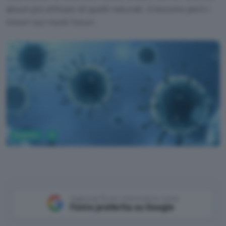
alcuni più efficaci di quelli naturali. Crescono però i
timori sui rischi futuri.
Business
AI
Aggiungi Punto Informatico come
Fonte preferita su Google