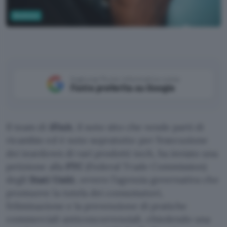
Business
Unsplash
Aggiungi Punto Informatico come
Fonte preferita su Google
Il team di
iFixit
, il noto sito che vende parti di
ricambio ed è noto sopratutto per l’esecuzione
dei teardown di vari prodotti tech, ha inviato una
petizione alla
FTC
(Federal Trade Commission)
degli
Stati Uniti
, ovvero l’agenzia governativa che
promuove la tutela dei consumatori,
l’eliminazione e la prevenzione di pratiche
commerciali anticoncorrenziali, chiedendo una