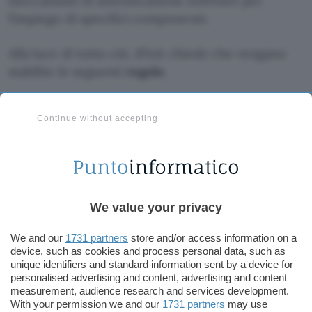
meccanismi di autenticazione software per
l’impiego di specifici componenti.
Alla luce di tutto ciò, iFixit chiede che vengano
stabilite le seguenti
regole
.
La disponibilità di componenti di consumo
Continue without accepting
durante la vita utile di un prodotto.
La possibilità di disporre e di poter sostituire
componenti che potrebbero rompersi
facilmente.
We value your privacy
La possibilità per i consumatori di scegliere
dove portare un dispositivo da riparare, anche
We and our
1731 partners
store and/or access information on a
presso riparatori indipendenti o anche di
device, such as cookies and process personal data, such as
riparare in proprio il prodotto.
unique identifiers and standard information sent by a device for
personalised advertising and content, advertising and content
measurement, audience research and services development.
Quando l’azienda produttrice interrompe il
With your permission we and our
1731 partners
may use
supporto per un prodotto, le funzionalità