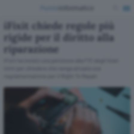
iFixit chiede regole più
rigide per il diritto alla
riparazione
iFixit ha inviato una petizione alla FTC degli Stati
Uniti per chiedere che venga attuata una
regolamentazione per il Right To Repair.