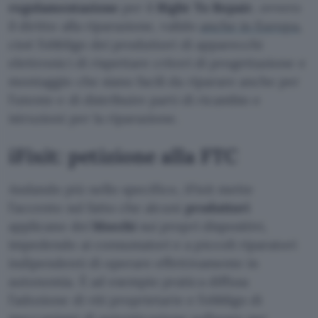
regolamentazione
per il
Right To Repair
, ovvero
il diritto alla riparazione, valido
anche in Europa
,
cioè l’obbligo dei produttori di apparecchi
elettronici di rispettare criteri di progettazione e
montaggio che siano facili da riparare anche per
l’utente e di distribuire parti di ricambio e
istruzioni per la riparazione.
iFixit: petizione alla FTC
Andando più nello specifico, iFixit mette
l’accento sul fatto che alcuni
produttori
applicano dei
blocchi
sui propri dispositivi,
impedendo ai consumatori e a piccoli riparatori
indipendenti di operare effettivamente in
autonomia. È ad esempio pratica diffusa
l’adozione di viti proprietarie e l’obbligo di