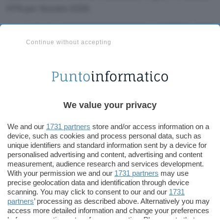
VPN per l'estate 2026.
Continue without accepting
We value your privacy
We and our
1731 partners
store and/or access information on a
Sicurezza
VPN
device, such as cookies and process personal data, such as
unique identifiers and standard information sent by a device for
personalised advertising and content, advertising and content
measurement, audience research and services development.
With your permission we and our
1731 partners
may use
precise geolocation data and identification through device
scanning. You may click to consent to our and our
1731
Aggiungi Punto Informatico come
partners
’ processing as described above. Alternatively you may
Fonte preferita su Google
access more detailed information and change your preferences
before consenting or to refuse consenting. Please note that