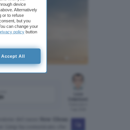
through device
above. Alternatively
 or to refuse
consent, but you
. You can change your
privacy policy
button
principale
Accept All
Blue Origin
come
Luca
le
Colantuoni
Pubblicato il
7 ago 2026
osione del razzo
New Glenn
ave Limp ha comunicato che