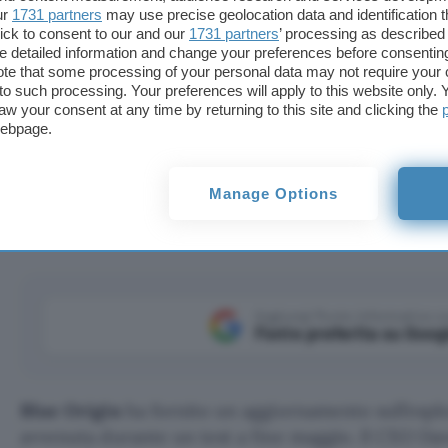
ur
1731 partners
may use precise geolocation data and identification 
ick to consent to our and our
1731 partners
’ processing as described 
detailed information and change your preferences before consenting
te that some processing of your personal data may not require your 
t to such processing. Your preferences will apply to this website only
aw your consent at any time by returning to this site and clicking the
webpage.
ne maggio sarebbe stata causata dal guasto della valvola 
Manage Options
Aggiungi Punto Informatico 
Fonte preferita su Goog
Blue Origin
ha fornito un aggiornamento sull’espl
avvenuta durante un test a fine maggio. Il CEO D