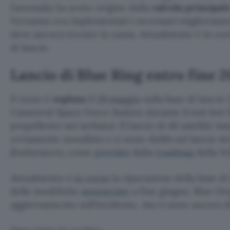
l’anomalia ha avuto origine dalla
valvola principal
Verranno ora implementati i necessari migliorament
deve ancora trovare la causa. Attualmente è in cor
di lancio.
Lancio di Blue Ring entro fine 
Il razzo è
esploso
il
29 maggio
sulla base di lancio
Canaveral Space Force Station durante il test hot f
propellente nei serbatoi. Il lancio di 48 satelliti A
ovviamente annullato e ci sono dubbi sul lancio d
(Endurance), come
previsto
dalla
roadmap
della N
Attualmente è
in corso
la riparazione della base d
delle modifiche
annunciate
a fine giugno. Blue Or
aggiornamento sull’incidente, ma ci sono ancora d