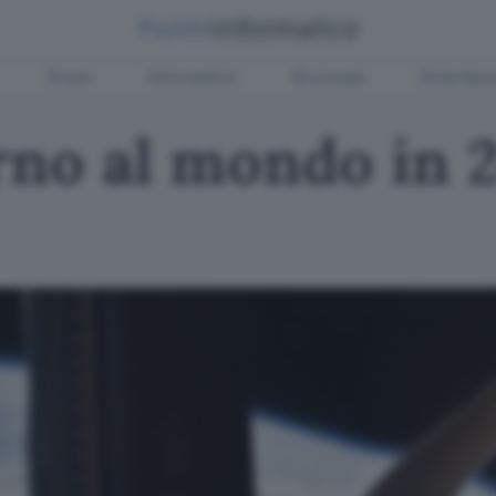
Green
Informatica
Sicurezza
Entertain
orno al mondo in 