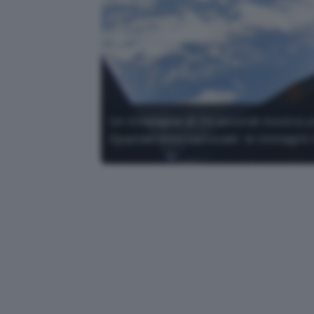
Un timelapse di 24 secondi mostra un 
Spaziale Internazionale: le immagini 