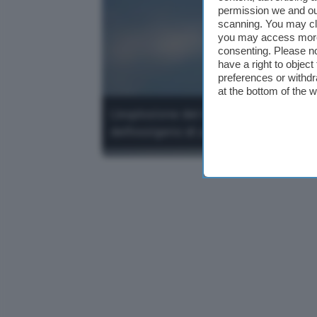
permission we and o
scanning. You may cl
you may access more 
consenting. Please no
have a right to objec
preferences or withdr
at the bottom of the 
L'esplosione del razzo New Glenn a fi
dell'ossigeno di uno dei motori BE-4.