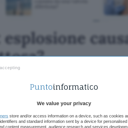
causata da una valvola
difettosa?
 esplosione caus
ettosa?
 accepting
We value your privacy
tners
store and/or access information on a device, such as cookies 
identifiers and standard information sent by a device for personalised
 and content measurement, audience research and services developm