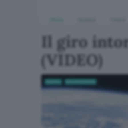
Offerte
Business
Fintech
Il giro int
(VIDEO)
Business
Ricerca Scientifica