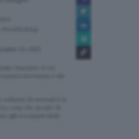
li immagini:
ndow.
. Breathtaking.
ember 12, 2021
ūsaku Maezawa, il cui
ezzatura necessaria e dal
e soltanto 24 secondi è in
erra, cosa che accade 16
ma agli occupanti della