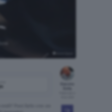
zione
Axiom Space
come
Giacomo
le
Dotta
Pubblicato il
13 dic 2021
condi? Puoi farlo con un