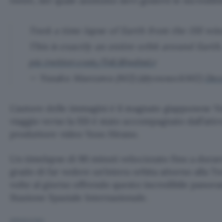
tweet, del quale anzitutto devi goderti le incredibi
Took a time lapse of Earth from the ISS wi
This is exactly an entire orbit around Earth
pic.twitter.com/54L8lwdmLr
— Yusaku Maezawa (MZ) (@yousuckMZ)
Dec
L’autore delle immagini è il magnate giapponese Y
viaggio verso la ISS è stato accompagnato dall’attr
produttore video Yozo Hirano.
Un timelapse di 90 minuti velocizzato fino a durar
grado di far vedere un’intera orbita attorno alla T
volte al giorno offrendo questo incredibile panora
Stazione Spaziale Internazionale.
IMMAGINI