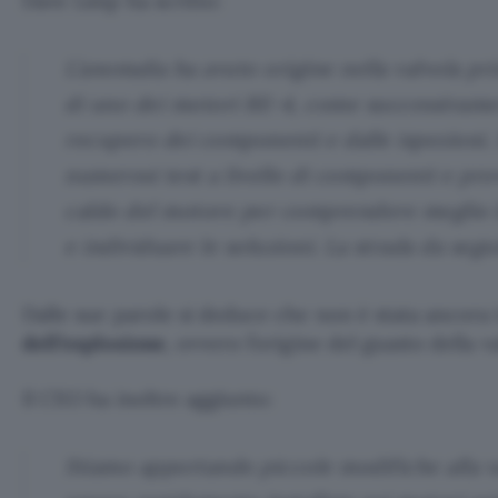
Dave Limp ha scritto:
L’anomalia ha avuto origine nella valvola pri
di uno dei motori BE-4, come successivam
recupero dei componenti e dalle ispezioni. 
numerosi test a livello di componenti e pro
caldo del motore per comprendere meglio l
e individuare le soluzioni. La strada da segu
Dalle sue parole si deduce che non è stata ancora 
dell’esplosione
, ovvero l’origine del guasto della va
Il CEO ha inoltre aggiunto:
Stiamo apportando piccole modifiche alla v