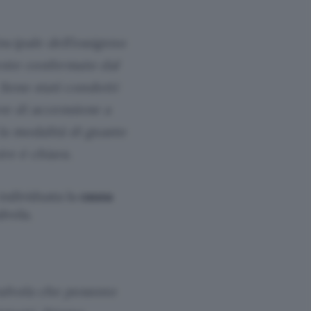
ncipale dell’ossigeno
ente confermato dal
Sono stati condotti
ve di accensione a
a modalità di guasto
ire è chiara.
individuata la
causa
lvola.
alvola che possono