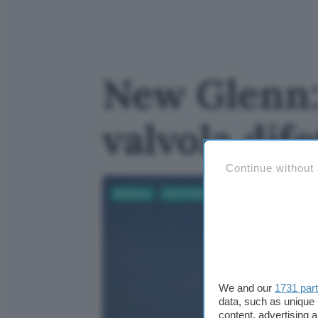
New Glenn:
valvola dif
Continue without
Business
Ricerca Scientifica
We and our
1731 par
data, such as unique 
content, advertising