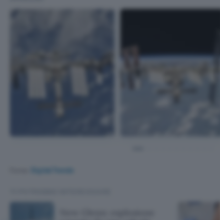
Fonte:
Digital Trends
TI POTREBBE INTERESSARE
New Glenn: esplosione