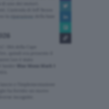
e
di uno dei motori.
i. L’azienda di Jeff Bezos
so la
riparazione
della base
2026
 LC-36A della Cape
ire, quindi era presente il
mazon Leo è stato
el lander
Blue Moon Mark 1
ASA.
i lancio e l’implementazione
igin ha fornito un nuovo
iverse incognite.