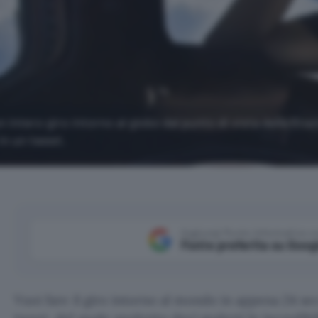
intero giro intorno al globo dal punto di vista della Sta
in un tweet.
Aggiungi Punto Informatico 
Fonte preferita su Goog
Vuoi fare il giro intorno al mondo in appena 24 se