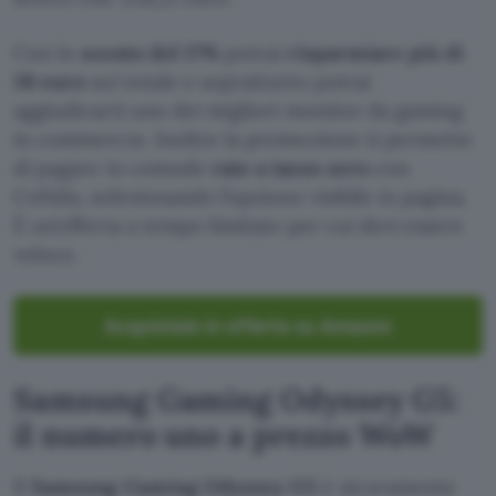
Con lo
sconto del 17%
potrai
risparmiare più di
38 euro
sul totale e soprattutto potrai
aggiudicarti uno dei migliori monitor da gaming
in commercio. Inoltre la promozione ti permette
di pagare in comode
rate a tasso zero
con
Cofidis, selezionando l’opzione visibile in pagina.
È un’offerta a tempo limitato per cui devi essere
veloce.
Acquistalo in offerta su Amazon
Samsung Gaming Odyssey G5:
il numero uno a prezzo WoW
Il
Samsung Gaming Odyssey G5
è sicuramente