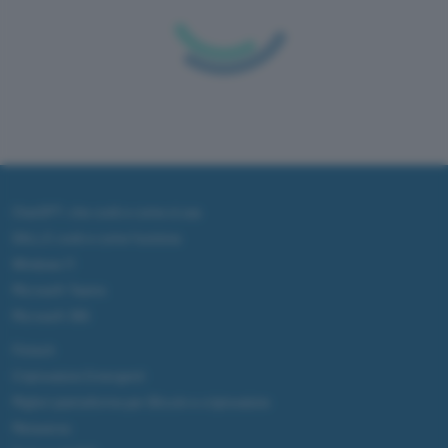
ChatGPT: che cos'è e come si usa
DALL·E cos'è e come funziona
Windows 11
Microsoft Teams
Microsoft 365
Fintech
Criptovalute Emergenti
Migliori piattaforme per Bitcoin e criptovalute
Metaverso