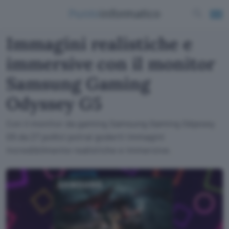
Immagini realistiche e
immersive con il monitor
Samsung Gaming
Odyssey G5
Con il monitor da gaming Samsung Gaming Odyssey
G5 da 27 pollici potrai goderti immagini
incredibilmente realistiche e immersive.