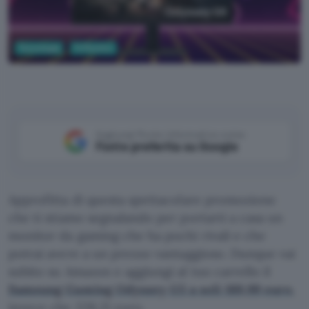
Tecnologia
Tv Monitor
Aggiungi Punto Informatico come
Fonte preferita su Google
Approfitta di questa spettacolare promozione
che ti stiamo segnalando per portarti a casa un
monitor da gaming che ha pochi rivali e che
potrai avere a un prezzo vantaggioso. Dunque vai
subito su Amazon e aggiungi al tuo carrello il
Samsung Gaming Odyssey G5 a soli 189,99 euro
,
invece che 228,21 euro.