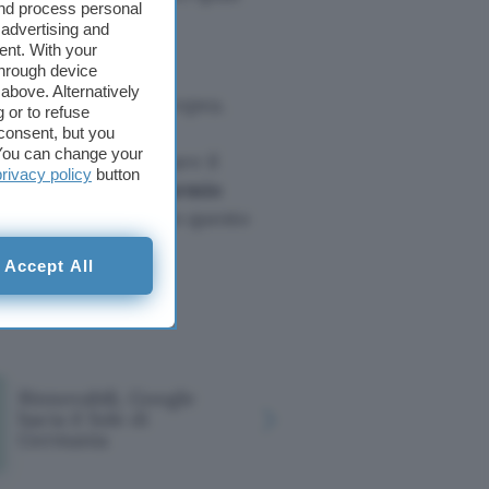
and process personal
 advertising and
ent. With your
through device
rogetto di Milos
above. Alternatively
rito
dall’Unione Europea.
 or to refuse
ratico, relativo
consent, but you
. You can change your
umento per ricaricare il
privacy policy
button
le modalità di risparmio
bili e promuovere, in questo
Accept All
Rinnovabili, Google
Google, un
bacia il Sole di
energia pu
Germania