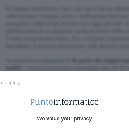
Si chiama
Strawberry Tree
, ma non è né un arbus
nelle foreste. Trattasi, invece, della prima stazion
energetico alimentata attraverso i raggi del sole. I
dall’iniziativa di un studente serbo di nome Milos Mil
17 anni, ha partorito l’idea. Ora, a 22 anni, il giova
distribuire la propria invenzione nelle diverse citt
La struttura si
compone
di
16 porte che supportano
mobili
: i pedoni potranno così sostare per 10-15 m
batteria morente del proprio smartphone o lettor
 accepting
“In un mondo connesso -si
legge
sul sito- caratte
comunicazione, il numero di telefoni mobili e dispos
costante aumento. Tutti questi strumenti richiedo
energia per lavorare e quando la batteria è scarica
We value your privacy
situazioni spiacevoli”. Da questa constatazione nasc
caricatore solare per telefoni cellulari da posizion