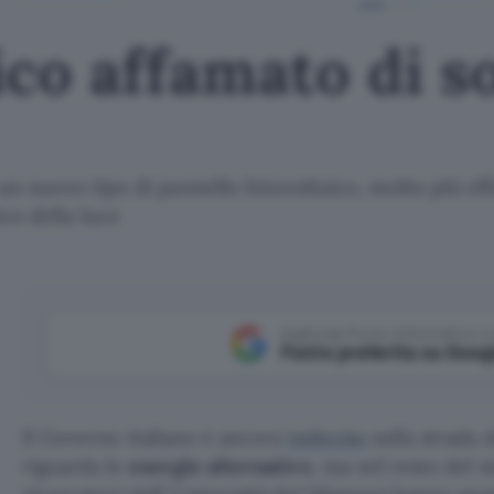
ico affamato di s
un nuovo tipo di pannello fotovoltaico, molto più eff
tro della luce
Aggiungi Punto Informatico 
Fonte preferita su Goog
Il Governo italiano è ancora
indeciso
sulla strada 
riguarda le
energie alternative
, ma nel resto del 