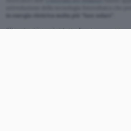
ricercatori dell’
Università del Missouri
hanno app
un’evoluzione della tecnologia fotovoltaica che po
in energia elettrica molta più “luce solare”
.
Gli
impianti fotovoltaici
attuali restano un ottimo 
da fonti rinnovabili, ma lavorano con una bassa eff
catturare soltanto il 20-30 per cento delle radiazio
sulla Terra. Con questa nuova tecnologia, basata s
si arriva invece ad un 90 per cento dello spettro c
Come sottolinea il sito
Dailytech
, il pannello trat
differente e raccoglie le radiazione solari su una
frequenze, arrivando ad imprigionare anche quelle
gli attuali pannelli si lasciano sfuggire.
Il comunicato non parla di rendimento e non speci
imprigionato potrà essere effettivamente riutilizza
americani si dichiarano ottimisti e prevedono di re