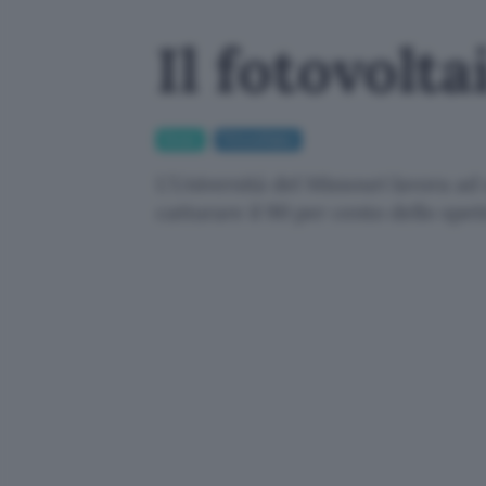
Il fotovolta
Green
Fotovoltaico
L'Università del Missouri lavora ad 
catturare il 90 per cento dello spet