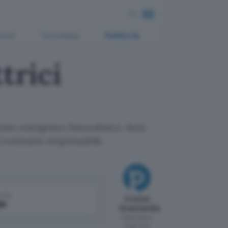
ment
Tecnologia
Pubblicità
trici
ento energetico fotovoltaico. Sarà
 al consumo responsabile
come
Cristina
le
Sciannamblo
Pubblicato il
3 ago 2011