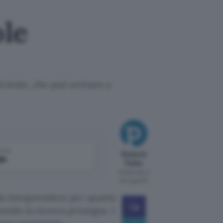
ole
iciente, che può arrivare a
come
Roberto
le
Pulito
Pubblicato il
25 mag 2011
da intraprendere per quanto
mondo la ricerca prosegue. I