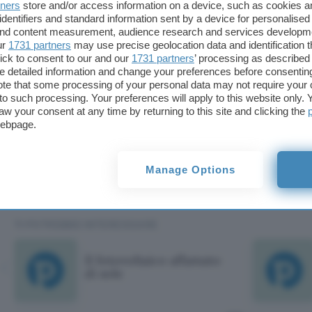
tners
store and/or access information on a device, such as cookies 
strade, parchi e piazze.
identifiers and standard information sent by a device for personalised
 and content measurement, audience research and services developm
ur
1731 partners
may use precise geolocation data and identification 
Il team universitario di Belgrado che supporta il p
ick to consent to our and our
1731 partners
’ processing as described 
Milisavljevic ha vinto un premio prestigioso
confe
detailed information and change your preferences before consenting
Scopo del progetto, infatti, non è eminentemente p
te that some processing of your personal data may not require your 
t to such processing. Your preferences will apply to this website only
esclusivamente all’introduzione di un ulteriore str
aw your consent at any time by returning to this site and clicking the
proprio telefono. Si
tratta
, anche, di
ripensare al
webpage.
energetico
, alle diverse forme di energie disponi
modo, l’utilizzo delle fonti energetiche rinnovabili.
Manage Options
Cristina Sciannamblo
TI POTREBBE INTERESSARE
Il fotovoltaico affamato
di sole