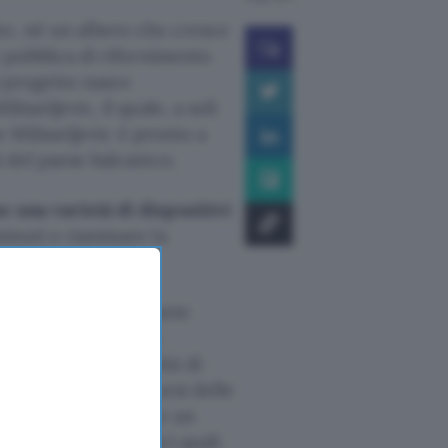
to, nè un albero che cresce
e pubblica di rifornimento
l progetto nasce
isavljevic, il quale, a soli
ne Milisavljevic è pronto a
à del paese balcanico.
 una varietà di dispositivi
inuti e rianimare la
e musicale.
rizzato da una costante
itivi portatili è in
no una certa quantità di
 potrebbero verificarsi delle
e l’idea di costruire un
are in luoghi pubblici quali