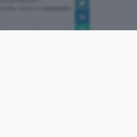
ena presentato
trebbe riuscire a
convertire
sistema per ricavare energia
icienza e riescono a
ni “visibili” che giungono
u particolari nano-antenne,
operto.
ta luce e calore in maniera
 più ampia gamma di
 del medio infrarosso, che
fica quanto di questo Sole
to, ma i ricercatori
alizzare dei prototipi ad un