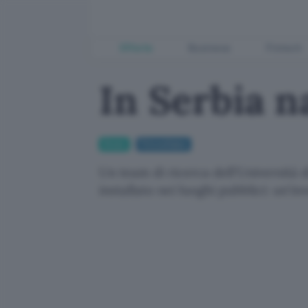
Offerte
Business
Fintech
In Serbia n
Green
Fotovoltaico
Un team di ricerca dell'Università 
installato nei luoghi pubblici: un'i