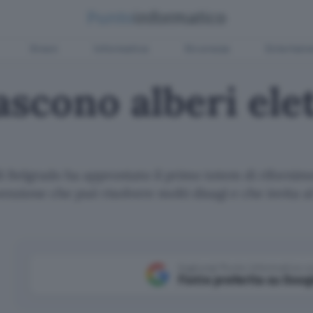
Green
Informatica
Sicurezza
Entertain
ascono alberi elet
di Belgrado ha approntato il primo totem di rifornim
nvenzione che può risolvere molti disagi e che invita
Aggiungi Punto Informatico 
Fonte preferita su Goog