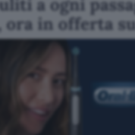
uliti a ogni pass
, ora in offerta 