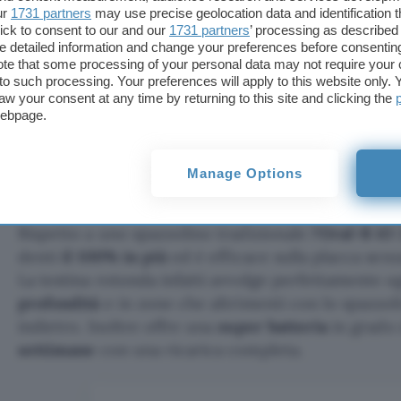
ur
1731 partners
may use precise geolocation data and identification 
oggi potrai
risparmiare tantissimo
e soprattutto p
ick to consent to our and our
1731 partners
’ processing as described 
spazzolino elettrico dalle caratteristiche eccellen
detailed information and change your preferences before consenting
perfetta
. Affrettati perché l’offerta è a tempo limit
te that some processing of your personal data may not require your 
t to such processing. Your preferences will apply to this website only
aw your consent at any time by returning to this site and clicking the
webpage.
Acquistalo in offerta su Am
Manage Options
Oral-B iO 2: l’alleato ideale per i
Rispetto a uno spazzolino tradizionale l
‘Oral-B iO 
denti
il 100% in più
ed è efficace sulla placca sen
La testina rotonda infatti avvolge perfettamente o
profondità
e in zone che altrimenti con lo spazzol
indietro. Inoltre offre una
super batteria
in grado 
settimane
con una ricarica completa.