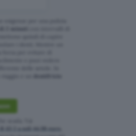
ue esigenze per una pulizia
di 2 minuti
con intervalli di
rmettono quindi di capire
olare i denti. Mentre un
a forza per evitare di
acilmente e puoi vedere
erente delle setole. In
 viaggio e un
dentifricio
azon
he scada. Vai
B iO 2 a soli 44,98 euro
,