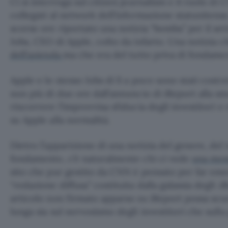
Ci si interroga sul citizen journalism e il ruolo d
collegati al network dell’informazione statunitens
scorse ore riportato una notizia “bomba” per il set
Jobs, CEO di Apple, colto da infarto. Una notizia 
dell’azienda
ma che era del tutto priva di fondame
Apple e lo stesso Jobs di lì a poco sono stati costr
non più di due ore dall’annuncio di iReport alla sme
rincorrere l’improvvisa sfiducia degli investitori e
su Apple alla normalità.
Dietro l’apparizione di una notizia del genere, del 
fondamento, c’è naturalmente chi ci vede
una mos
sito che pur gestito da CNN è pensato per far eme
“redazione diffusa” costituita dalla galassia degli
iR
articolo non firmato apparso su iReport possa scuo
lunga sia sul nervosismo degli investitori che sulla 