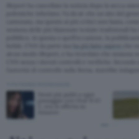
iReport ha cancellato la notizia dopo la secca smen
polemiche infuriano. Va da sé che un sito del gen
cantonata, ma questo ai più critici non basta, com
nessuna delle più blasonate testate tradizionali ha
pubblico, in questa o quell’occasione, la pubblicaz
bufale. CNN da parte sua
ha già fatto sapere
che n
alcun modo iReport, e ha ricordato che nessuna not
CNN senza i dovuti controlli e verifiche. Secondo 
l’autorità di controllo sulla Borsa, starebbe indaga
TI POTREBBE INTERESSARE
Denti più puliti a ogni
passaggio con Oral-B iO
2, ora in offerta su
Amazon