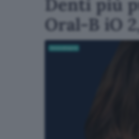
Denti più p
Oral-B iO 2
Senza categoria