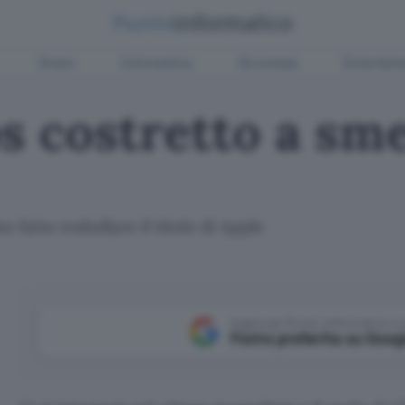
Green
Informatica
Sicurezza
Entertain
bs costretto a sm
 fatto traballare il titolo di Apple
Aggiungi Punto Informatico 
Fonte preferita su Goog