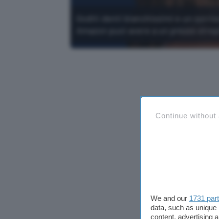
Goditi denti bianchissimi e un sorris
Amazon puoi avere a un prezzo strep
Continue without
We and our
1731 par
data, such as unique 
content, advertising