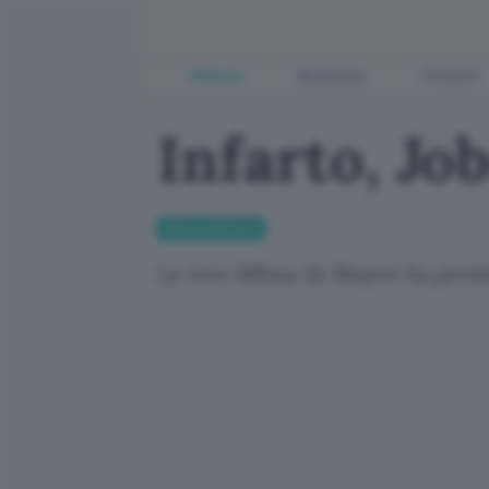
Offerte
Business
Fintech
Infarto, Jo
Senza categoria
La voce diffusa da iReport ha persino