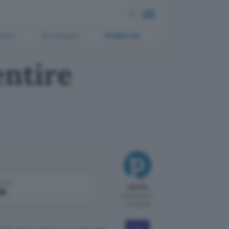
ment
Tecnologia
Pubblicità
entire
come
_axum_
le
Pubblicato il
4 ott 2008