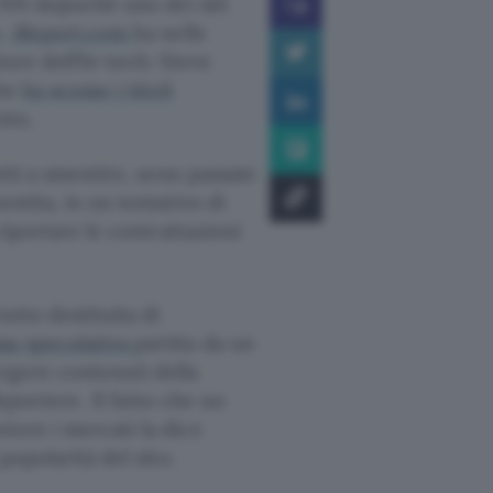
i CNN dopoché uno dei siti
e,
iReport.com
ha nelle
tore dell’hi-tech: Steve
che
ha scosso i titoli
nto.
etti a smentire, sono passate
ntita, in un tentativo di
 riportare le contrattazioni
tutto destituita di
sa speculativa
partita da un
rgere contenuti della
eporters
. Il fatto che un
tere i mercati la dice
popolarità del sito.