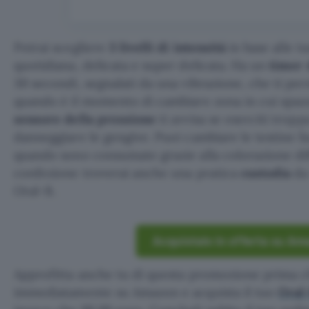
Potrai scegliere
3 livelli di intensità
in base alle t
quotidiana, delicata e super delicata. Ha un
timer 
30 secondi, segnalati da una vibrazione, che ti pe
quando è il momento di cambiare zona in cui spazz
sensore della pressione
ti avvisa se eserciti tropp
danneggiare le gengive. Puoi cambiare le testine f
quando sono consumate grazie alla colorazione diff
confezione troverai anche una pratica
custodia
da
Oral-B.
Acquistalo in offerta su Am
Approfitta anche tu di questa promozione prima c
immediatamente su Amazon e acquista il tuo
Oral-