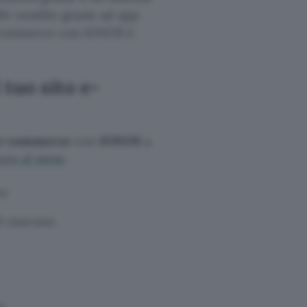
le vendite grazie ad app
 e-commerce con IONOS è
 tuo sito e-
 e-commerce
con
IONOS
a
euro al mese
.
o:
GB ciascuno