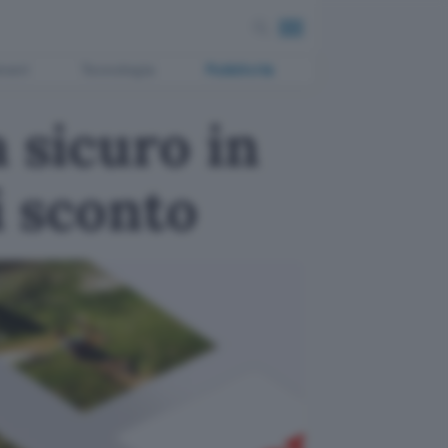
ment
Tecnologia
Pubblicità
a sicuro in
i sconto