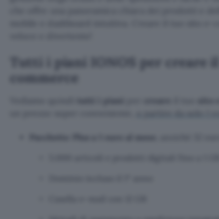
che offre una panoramica chiara dei prodotti e del
mobile e dashboard intuitiva. Creare il tuo sito
veloce e divertente!
Tutti i piani IONOS per creare il
commerce
Vediamo quindi
tutti i piani
per
creare
il tuo
sito
un prezzo super conveniente,
a partire da solo 1 
Pacchetto Plus a 1 euro al mese
, anziché 32 eur
5.000 articoli e prodotti digitali fino a 1 
Dominio incluso il 1° anno
Casella e-mail con 12 GB