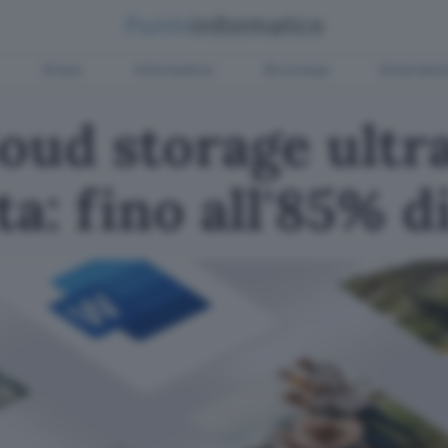
Green
Informatica
Sicurezza
Entertain
loud storage ultr
ta: fino all'85% d