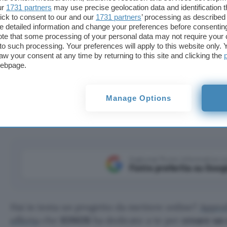
ur
1731 partners
may use precise geolocation data and identification 
ick to consent to our and our
1731 partners
’ processing as described 
detailed information and change your preferences before consenting
te that some processing of your personal data may not require your 
t to such processing. Your preferences will apply to this website only
aw your consent at any time by returning to this site and clicking the
webpage.
un sito e-commerce perfetto grazie alla nuova promozion
Manage Options
Aggiungi Punto Informatico 
Fonte preferita su Goog
Hai in testa un progetto da mettere online?
Approf
offerta
che
IONOS
ha dedicato a te per
creare un