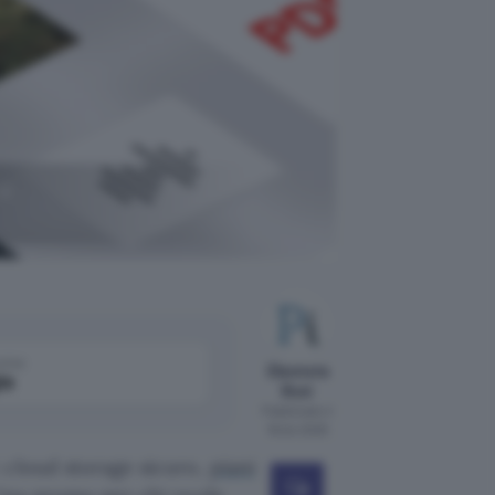
di
come
Eleonora
le
Busi
Pubblicato il
16 dic 2025
 cloud storage sicuro,
piani