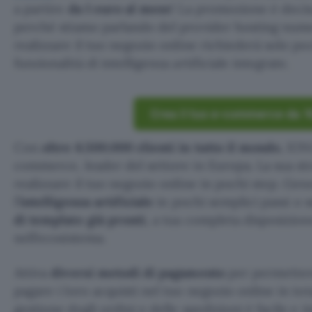
a partire
da 1 euro al mese
! La promozione è deci
perché stiamo parlando del provider hosting numer
realizzare il tuo negozio online richiederà solo poc
funzionalità di intelligenza artificiale integrate.
Crea il tuo e-commerce da 
Con
oltre 6.500.000 clienti in tutto il mondo
, ION
commerce, leader del settore in Europa. La sua str
realizzare il tuo negozio online in pochi step. Gen
l’
intelligenza artificiale
in pochi semplici passi o 
di template già pronti
, a tua completa disposizion
nell’ecosistema.
Attiva
diversi metodi di pagamento
per permettere
pagare i loro acquisti nel tuo negozio online in to
gestione degli ordini e delle spedizioni è facile e i