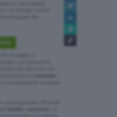
samente interessante
o 1 in Europa. Inoltre,
hi clic grazie alle
1€/me
OS è il miglior e-
ategia è permetterti di
ererai il tuo sito web con
selezionando tra
centinaia
e e perfettamente integrati
 ai tuoi prossimi clienti di
tale
facilità
e
sicurezza
. La
ntuitiva grazie a un sistema