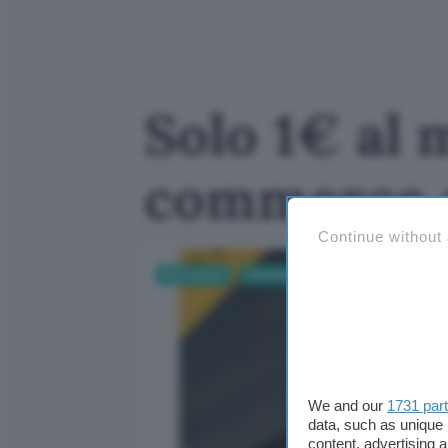
Solo 1€ al 
commerce 
Continue without
Informatica
Cloud & Hosting
We and our
1731 par
data, such as unique 
content, advertising