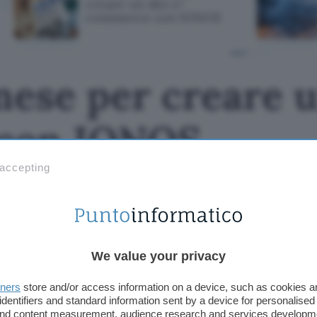
creare un sito e-
commerce con IONOS
mese per creare u
con IONOS
 accepting
We value your privacy
tners
store and/or access information on a device, such as cookies 
identifiers and standard information sent by a device for personalised
 and content measurement, audience research and services developm