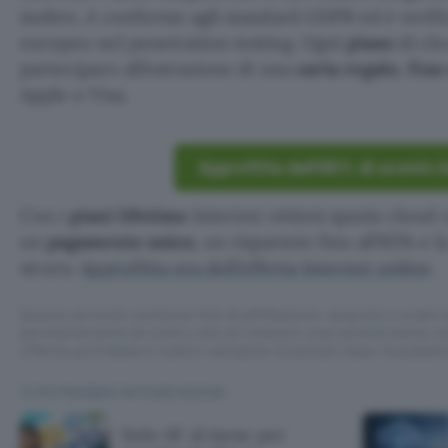
inoltre, è conforme agli standard GDPR ed è verif
europeo nel penetration testing. Ogni
piano
di clo
partecipare all’estrazione di una
carta regalo
,
fino
Apple o Visa.
Approfitta dell’85% di sconto I
Con i
piani lifetime
Internxt ottieni spazio cloud 
un
pagamento unico
, un risparmio fino all’85% e 
sicura.
Approfitta ora dell’offerta Internxt online
.
Questo articolo contiene link di affiliazione: acquisti o ordini e
permetteranno al nostro sito di ricevere una commissione ne
offerte potrebbero subire variazioni di prezzo dopo la pubbli
TI POTREBBE INTERESSARE
Solo 1€ al mese per