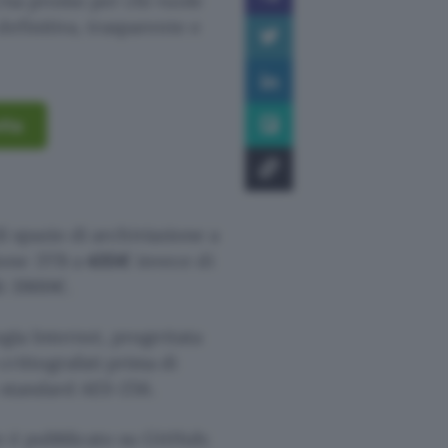
na promo per chi vuole
efinitiva, trasparente e
vita
i spazio di archiviazione a
ione 3TB a
435€
invece di
i 3900€.
gia Internxt, progettata
 crittografati prima di
lo standard AES-256.
te è pubblicato su GitHub;