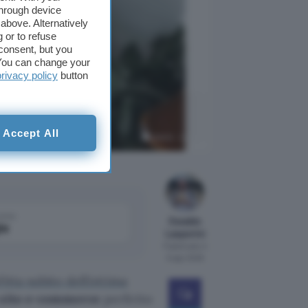
through device
above. Alternatively
 or to refuse
consent, but you
. You can change your
privacy policy
button
e di IONOS,
Accept All
IONOS - Canva
come
Osvaldo
le
Lasperini
Pubblicato il
5 ago 2026
itta subito dell’ottima
 sito e-commerce
perfetto