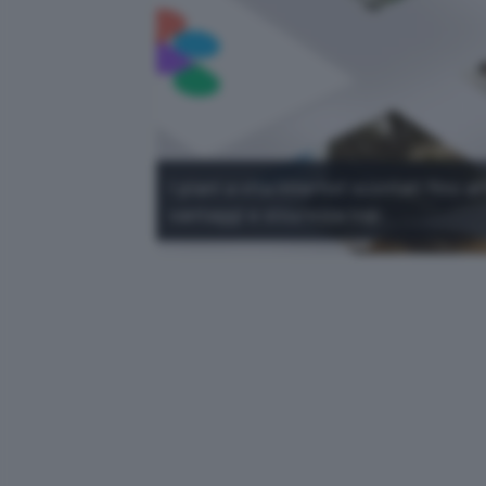
I piani a vita Internxt scontati fino a
vantaggi e sicurezza top.