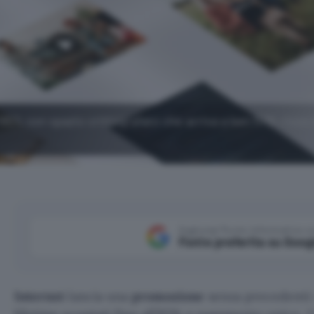
ll'85% con spazio crittografato che arriva a ben 5TB, ricco 
Aggiungi Punto Informatico 
Fonte preferita su Goog
Internxt
lancia una
promozione
senza precedenti: