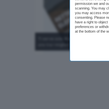
permission we and o
scanning. You may cl
you may access more 
consenting. Please no
have a right to objec
preferences or withdr
at the bottom of the 
Ti serve solo 1€ al mese per creare 
uno tra i migliori provider hosting.