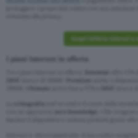
lifetime scontati fino all’85%
e pagamento unico. U
proteggere i propri dati online con una soluzione d
orientata alla privacy.
Scopri l’offerta Internxt a 
I piani Internxt in offerta
Tre i piani Internxt in offerta.
Essential
offre 1TB d
285€
invece di 1900€;
Premium
mette a disposiz
2900€;
Ultimate
arriva fino a 5TB a
585€
invece d
La
crittografia
end-to-end è il cuore della tecnolo
con un approccio
zero-knowledge
. I file vengono
lasciare il dispositivo e restano protetti grazie al
Internxt è ultra trasparente: il suo codice sorgen