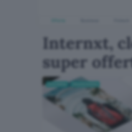
Offerte
Business
Fintech
Internxt, c
super offer
Informatica
Cloud & Hosting