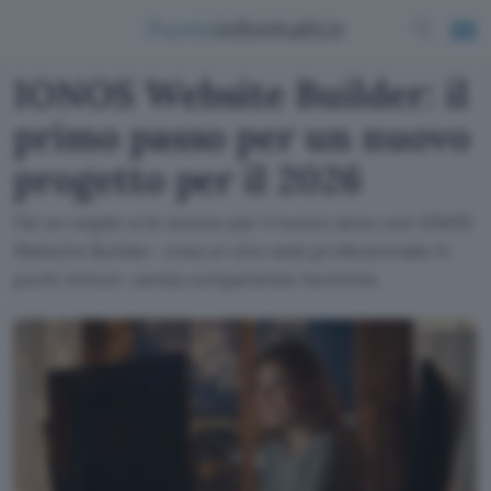
IONOS Website Builder: il
primo passo per un nuovo
progetto per il 2026
Fai un regalo a te stesso per il nuovo anno con IONOS
Website Builder: crea un sito web professionale in
pochi minuti, senza competenze tecniche.