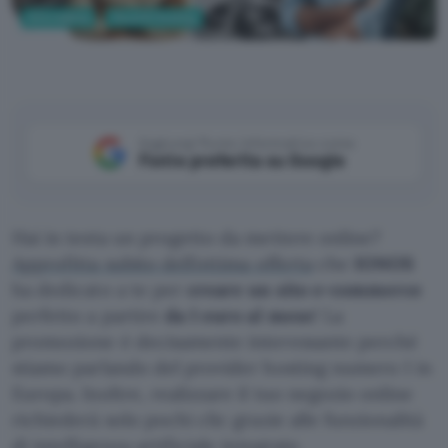
Informatica
Cloud & Hosting
IONOS - Canva
Aggiungi Punto Informatico come
Fonte preferita su Google
Hai in testa un progetto da mettere online?
Approfitta subito dell’ottima offerta
che
IONOS
ha dedicato a te per
creare un sito e-commerce
perfetto a partire
da 1 euro al mese
! La
promozione è decisamente interessante perché
stiamo parlando del provider hosting numero 1 in
Europa. Inoltre, realizzare il tuo negozio online
richiederà solo pochi clic grazie alle funzionalità
di intelligenza artificiale integrate.