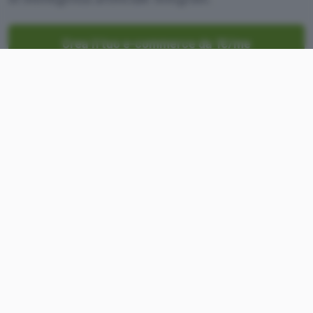
Crea il tuo e-commerce da 1€/me
Con
oltre 6.500.000 clienti in tutto il mondo
,
IONOS è il miglior e-commerce, leader del
settore in Europa. La sua strategia è permetterti
di realizzare il tuo negozio online in pochi step.
Genererai il tuo sito web con l’
intelligenza
artificiale
in pochi semplici passi o selezionando
tra
centinaia di template già pronti
, a tua
completa disposizione e perfettamente integrati
nell’ecosistema.
Attiva
diversi metodi di pagamento
per
permettere ai tuoi prossimi clienti di pagare i
loro acquisti nel tuo negozio online in totale