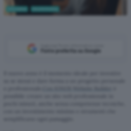
Informatica
Cloud & Hosting
Aggiungi Punto Informatico come
Fonte preferita su Google
Il nuovo anno è il momento ideale per investire
su se stessi e dare forma a un progetto personale
o professionale.
Con IONOS Website Builder
è
possibile creare un sito web professionale in
pochi minuti, anche senza competenze tecniche,
con un investimento minimo e strumenti che
semplificano ogni passaggio.