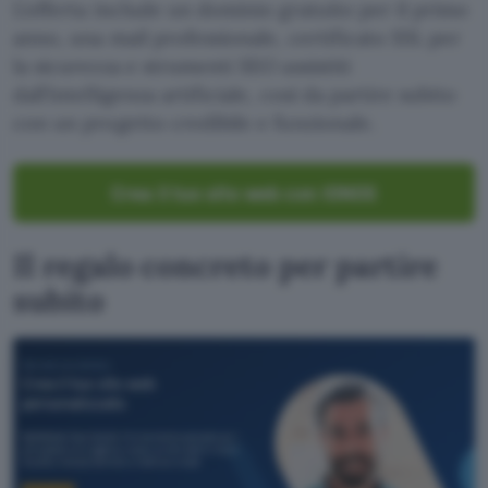
L’offerta include un dominio gratuito per il primo
anno, una mail professionale, certificato SSL per
la sicurezza e strumenti SEO assistiti
dall’intelligenza artificiale, così da partire subito
con un progetto credibile e funzionale.
Crea il tuo sito web con IONOS
Il regalo concreto per partire
subito