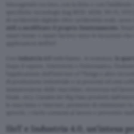
Interagendo tra loro, con la Rete e con l’ambiente
specifiche tecnologie (tag RFID, M2M, Wi-Fi, NTC) g
di un’identità digitale oltre un’identità reale, sono
utili a modificare il proprio funzionamento
. Smar
smart home e smart factory sono le locuzioni che i
applicazioni dell’IoT.
Con
Industria 4.0
indichiamo, in sostanza,
la quar
Dopo il vapore, l’elettricità e l’informatica, l’Indus
l’applicazione dell’Internet of Things e altre tecnolo
di produzione industriale e ai processi ed essi colle
manutenzione delle macchine, sicurezza sul lavoro
finale, etc). L’analisi dei Big Data prodotti dall’int
le macchine e Internet, permette di ottimizzare la
sprechi, i rischi connessi al lavoro e prevenire ma
IIoT e Industria 4.0, un’intesa p