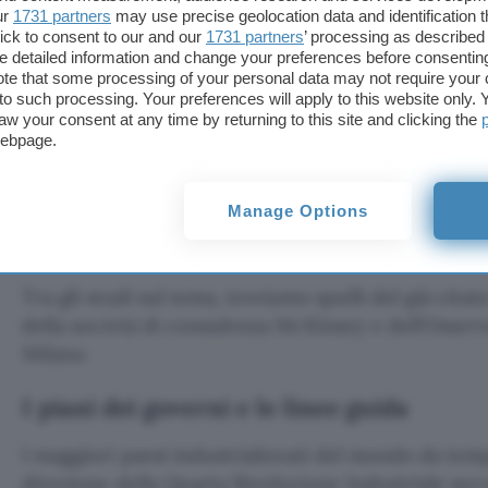
anni dopo, durante la fiera del 2013, il gruppo di
ur
1731 partners
may use precise geolocation data and identification 
ick to consent to our and our
1731 partners
’ processing as described 
cui era indicato l’obiettivo dello studio:
agevolare 
detailed information and change your preferences before consenting
tedesca
, portandola a essere leader del mercato at
te that some processing of your personal data may not require your 
t to such processing. Your preferences will apply to this website only
componenti fisici con le nuove componenti dell’I
aw your consent at any time by returning to this site and clicking the
Communication Technology) e dell’economia digit
webpage.
In altre parole, parliamo di
modelli di produzione 
Manage Options
interconnessi
, di asset intelligenti, di un mix tra
r
sensoristica
.
Tra gli studi sul tema, troviamo quelli del già cit
della società di consulenza McKinsey e dell’Osserv
Milano.
I piani dei governi e le linee guida
I maggiori paesi industrializzati del mondo da te
direzione della Quarta Rivoluzione Industriale se