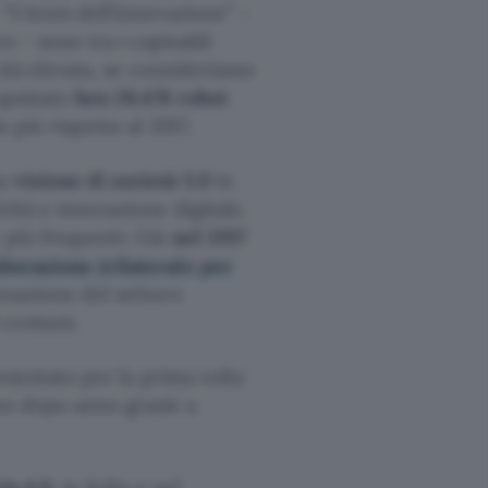
“5 leoni dell’innovazione” –
n – sono tra i capisaldi
ità elevata, se consideriamo
cquistato
ben 28.478 robot
 più rispetto al 2017.
na
visione di società 5.0
in
vità e innovazione digitale,
 più frequenti. Già
nel 2017
aborazione trilaterale per
izzazione del settore
d comuni.
resentato per la prima volta
nno dopo anno grazie a
ia 4.0
, in Italia e nel