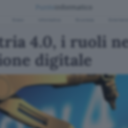
Green
Informatica
Sicurezza
Entertain
ria 4.0, i ruoli ne
one digitale