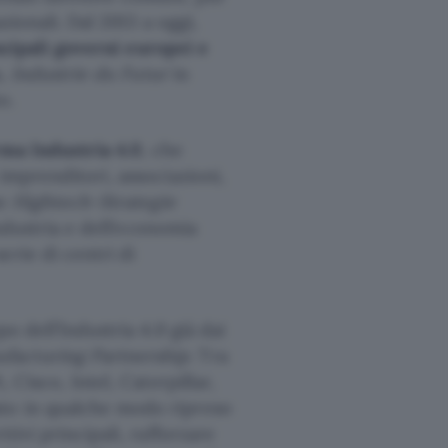
zionali. Dal 2013 a oggi,
ncipali governi europei e
a,
Industrie du Futur
in
o.
rma Industria 4.0
, che
imprenditori, associazioni,
ne
Hightech-Strategie
industria e dell’economia
erie di centri di
 dell’Industria 4.0 già dai
facturing Partnership
. Tra
 Cisco, Intel, Caterpillar,
to in qualche modo ripreso
ettivi principali, rafforzare