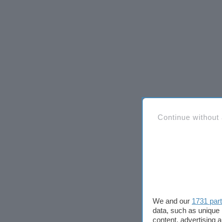
Continue without
We and our
1731 par
data, such as unique 
content, advertising