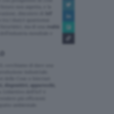
 con prospettive di crisi
futuro non aspetta, e la
vazione, discutere di
IoT
o tra i due) è quantomai
uturistici, ma di una
realtà
dell’industria mondiale e
.0
4.0, cerchiamo di dare una
produzione industriale.
net delle Cose o Internet
i, dispositivi, apparecchi,
.
L’obiettivo dell’IoT è
 rendere più efficienti
mpatto ambientale.