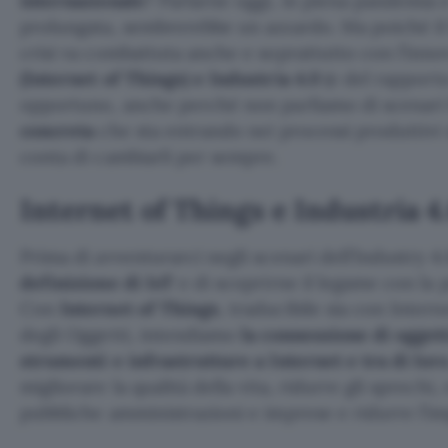
internazionale
? Parlarne oggi, in piena pandemia e
prolungata, sembrerebbe un azzardo. Ma poiché il 
crisi va combattuta anche e soprattutto con l’inno
(
Internet of Things) e Industria 4.0
(e del rapport
opportuno, anche perché non parliamo di scenari f
concreta
che sta entrando nei processi produttivi 
conta di cambiarli per sempre.
Internet of Things
e Industria 4
Prima di avventurarci negli scenari dell’Industry 
definizione di IoT
e di scoprirne il legame con la 
Con
Internet of Things
, traducibile sia con Inter
degli Oggetti, intendiamo
la connessione di oggett
strumenti e infrastrutture a Internet e tra di loro
migliorare la qualità della vita, ridurre gli sprechi,
pubbliche amministrazioni e imprese e ridurre l’i