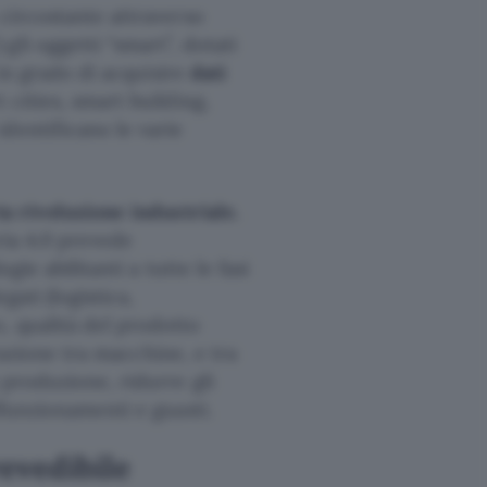
 circostante attraverso
li oggetti “smart”, dotati
 in grado di acquisire
dati
t cities, smart building,
dentificano le varie
ta rivoluzione industriale.
tria 4.0 prevede
gie abilitanti a tutte le fasi
gati (logistica,
, qualità del prodotto
erazione tra macchine, e tra
 produzione, ridurre gli
lfunzionamenti e guasti.
revedibile