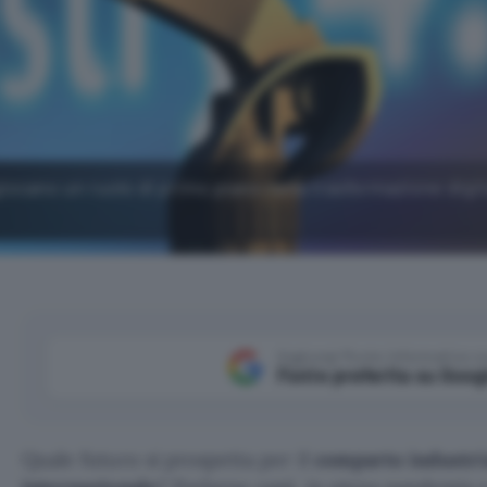
 giocano un ruolo di primo piano nella trasformazione digit
Aggiungi Punto Informatico 
Fonte preferita su Goog
Quale futuro si prospetta per il
comparto industria