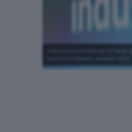
L'Industria 4.0 e l'Internet of Things
industrie e imprese, vediamo come.