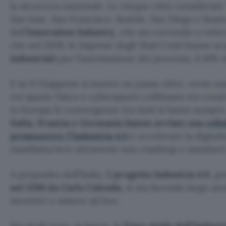
la sicurezza nazionale. Le cinque città considerate 
San Jose, San Francisco, Seattle, San Diego e Bosto
dell’
Innovation Industry
, che sta correndo a veloc
che nel 2018, le imprese degli Stati Uniti hanno a
industriali
per l’automazione dei processi, il 16% in
E se il Giappone si muove un passo oltre, verso u
cui spazio fisico e cyberspazio collimano tra creati
in Europa le convergenze tra stati si fanno sempre
Italia, Francia e Germania hanno avviato una
coll
promuovere l’Industria 4.0
e accelerare la digital
manifatturiero attraverso una roadmap e standar
A proposito dell’Italia, il
progetto Industria 4.0
, p
nel 2016 da Carlo Calenda
, si sta facendo largo a
incentivi e misure ad hoc.
Ma quali sono, in breve, le
linee guida dell’Industr