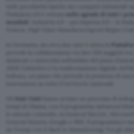
nelle peculiarità tipiche dei comparti industriali na
l’Industria 4.0 è entrata
nelle agende di tutti i pri
mondiali
: Industria 4.0 – poi Impresa 4.0 – in Itali
Francia,
High Value Manufacturing
nel Regno Unit
In Germania, da circa due anni è attiva la
Piattafo
prevede la collaborazione tra ben 350 soggetti tra 
sindacati e università nell’ambito del piano d’azio
2020.
L’obiettivo è la trasformazione digitale dell’
tedesca, un piano che prevede la presenza di una s
innovazione su tutto il territorio nazionale.
Gli
Stati Uniti
hanno avviato un processo di sviluppo
tempi di Obama, con il programma
Advanced Manu
le aziende coinvolte, la General Electric, Microsoft,
General Motors, Google e IBM. Il programma è sta
da Trump con il
Back to Manufaturing
. Tra gli obi