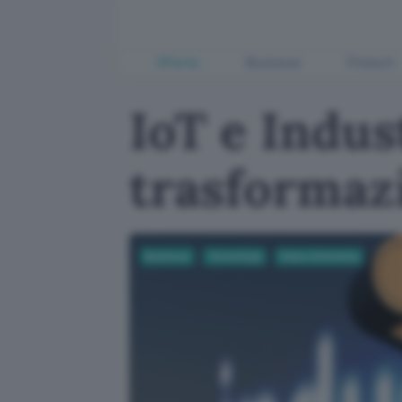
Offerte
Business
Fintech
IoT e Indust
trasformazi
Business
Tecnologia
Casa e Domotica