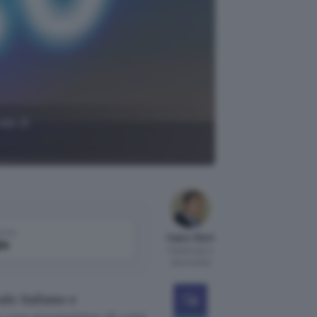
ale di
come
Ivano Steri
le
Pubblicato il
28 ott 2020
le italiano e