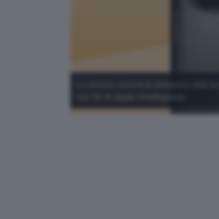
Lo sconto record di Amazon (-240 eur
con l'AI di Apple Intelligence.