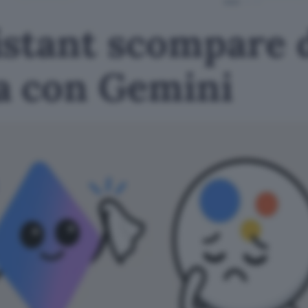
istant scompare 
a con Gemini