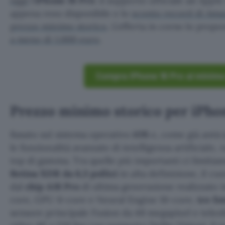
oggi
l’
iPhone 16 Pro
: il supporto ufficiale ad Apple
appena reso disponibile e lo
sconto record di Am
prezzo minimo storico
. L’offerta in corso lo propo
a meno di 1.000 euro
.
Compra iPhone 16 Pro al minimo
Prezzo minimo storico per iPho
Basato sul sistema operativo
iOS
e, come già antic
le funzionalità avanzate di intelligenza artificiale,
top di gamma. Tra quelle più importanti ci limitiam
Retina XDR da 6,3 pollici
in alta definizione, il c
dal
chip A18 Pro
di ultima generazione realizzato
core, GPU 6-core e Neural Engine 16-core,
tre fo
sensore principale Fusion da 48 megapixel e teleob