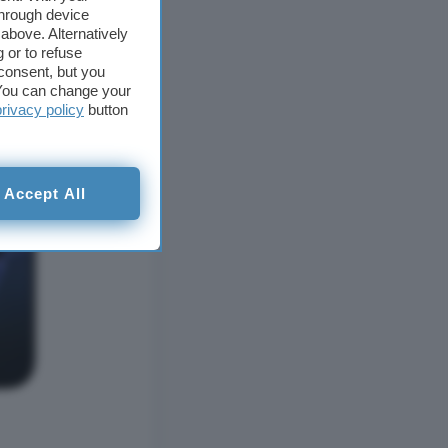
through device
above. Alternatively
 or to refuse
consent, but you
. You can change your
privacy policy
button
Accept All