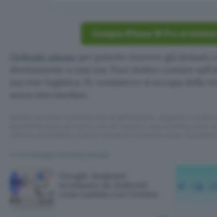
Compra iPhone 16 Pro al minimo
Ordinalo adesso
per poterlo ricevere già domani 
direttamente a casa tua. Puoi inoltre contare sull’a
sua rete logistica: l’e-commerce si occupa della ve
senza intermediari.
Questo articolo contiene link di affiliazione: acquisti o ordini e
permetteranno al nostro sito di ricevere una commissione ne
offerte potrebbero subire variazioni di prezzo dopo la pubbli
TI POTREBBE INTERESSARE
Google Assistant
scompare da Android:
cosa cambia con Gemini