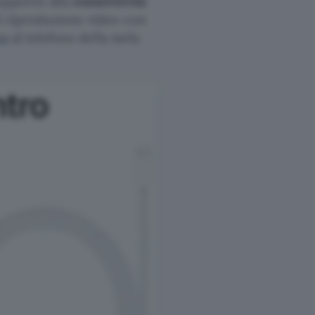
supporto alla
connettività
di riproduzione video con
ta
al telefono della mela