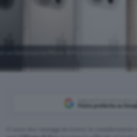
o sul listino) porta iPhone 16 Pro al suo prezzo minimo s
Aggiungi Punto Informatico 
Fonte preferita su Goog
Ci sono due vantaggi da tenere in considerazione 