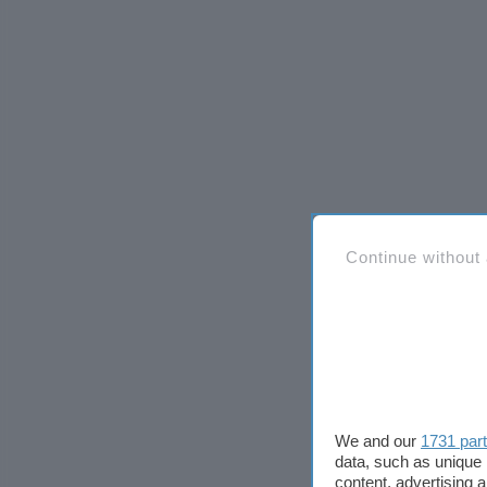
Continue without
We and our
1731 par
data, such as unique 
content, advertising