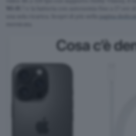
video 4K a 120 fps con supporto Dolby Vision), il 
Wi-Fi
7 e la batteria con autonomia fino a 27 ore 
una sola ricarica. Scopri di più nella
pagina dedica
morsicata.