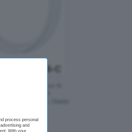
ciale e acquista iPhone 16
ersione con 128 GB di
sci tra
Titanio Nero
,
Titanio
and process personal
 advertising and
ent. With your