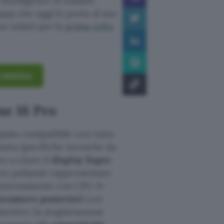
 Intelligence in italiano
azon
che oggi lo porta al suo
ne infatti per la
prima volta
 storico
ne 16 Pro
ipato compatibile con tutte
 vanta specifiche tecniche da
o a citare il
display Super
uore pulsante rappresentato
 internamente con CPU 6-
tocamere posteriori
con
iettivo 5x (registrazione