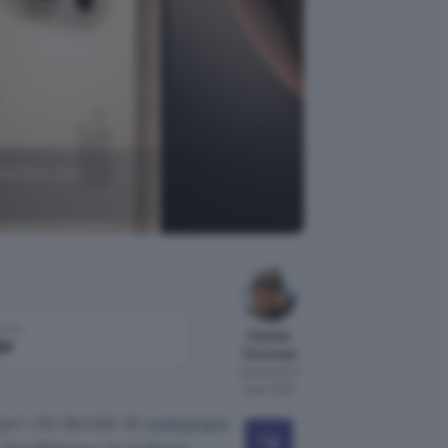
torico: ora
come
Davide
le
Tommasi
Pubblicato il
3 apr 2025
per chi decide di
comprare