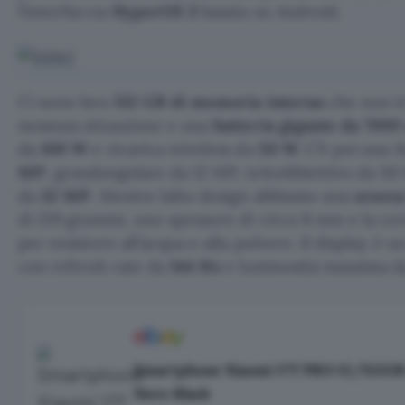
l’interfaccia
HyperOS 3
basata su Android.
Ci sono ben
512 GB di memoria interna
che non ti
nessuna situazione e una
batteria gigante da
7000
da
100 W
e ricarica wireless da
50 W.
C’è poi una 
MP
, grandangolare da 12 MP, teleobbiettivo da 5
da
32 MP
. Mentre lalto design abbiamo una
scocca
di 219 grammi, uno spessore di circa 8 mm e la cer
per resistere all’acqua e alla polvere. Il display è u
con refresh rate da
144 Hz
e luminosità massima 
Smartphone Xiaomi 17T PRO 12/512GB 
Nero Black