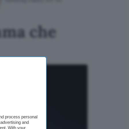
amma che
and process personal
 advertising and
ent. With your