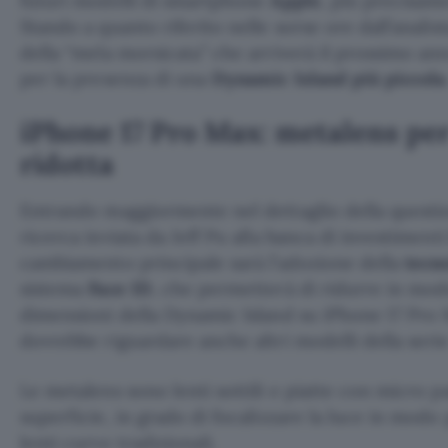
futuri modelli di smartphone
Apple
, più precisam
Stando a quanto riferito nelle sorse ore dall’analis
della “mela morsicata” che arriverà il prossimo ann
per la presenza di una
Dynamic Island più piccola
iPhone 17 Pro Max: metalens pe
ridotta
Entrando maggiormente nel dettaglio della questi
ricerca inviata da Jeff Pu alla banca di investiment
cambiamento principale sarà l’adozione della
tecn
sistema
Face ID
, che permetterà di ridurre in modo
dimensioni della Dynamic Island su iPhone 17 Pro 
dovrebbe riguardare anche altri modelli della serie
Le metalens sono lenti sottili e piatte con micro pa
superficie, in grado di focalizzare la luce in modo 
lenti curve tradizionali.