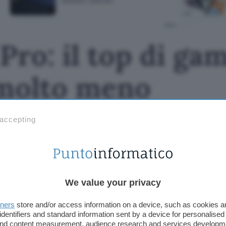
Pro: il top di g
 molto meno
 accepting
We value your privacy
tners
store and/or access information on a device, such as cookies 
identifiers and standard information sent by a device for personalised
 and content measurement, audience research and services developm