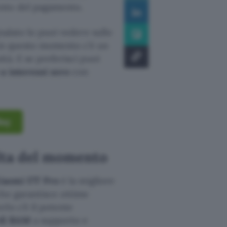
to del pagamento.
nalato lo puoi vedere sullo
 in questo momento c’è un
tà. E se preferisci puoi
 a interessi zero
con
Bay
elta del momento
iaomi 17T Pro
è la migliore
che garantisce ottime
lo c’è il potente
 di RAM
a supporto e