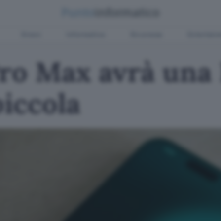
Green
Informatica
Sicurezza
Entertain
Pro Max avrà un
piccola