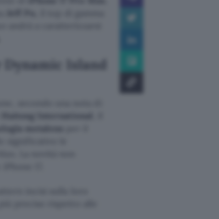
ente di
iPhone 17 Pro Max
.
ta
Jeff Pu
, il top di gamma
o andrà a caratterizzarsi
.
r Dynamic Island
one, secondo una nota di
i
Haitong International
, il
ologia metalens
per il
 significativo le
Max. La novità non
 iPhone 17.
ttern incisi sulla loro
più preciso rispetto alle