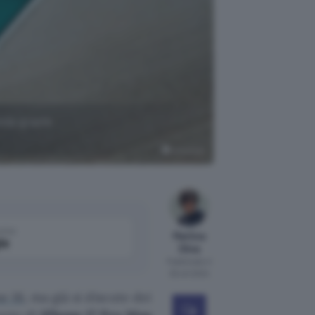
ola grazie
Unsplash
come
Martina
le
Oliva
Pubblicato il
25 ott 2024
e 16
, ma già si discute dei