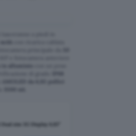
 lasceranno a piedi in
 mAh
con ricarica cablata
fotocamera principale da
50
0 MP e fotocamera anteriore
 in alluminio
con un peso
tificazione di grado
IP68
n
AMOLED da 6,83 pollici
da
3500 nit
.
Dual sim 5G Display 6,83”