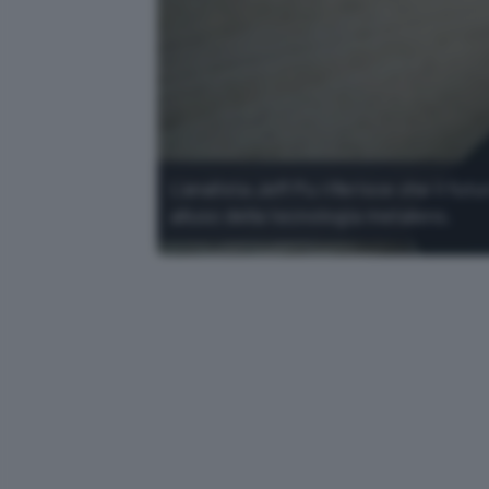
L'analista Jeff Pu riferisce che il fu
alluso della tecnologia metalens.