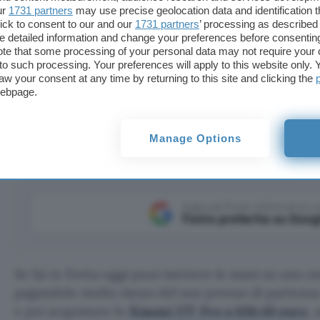
ur
1731 partners
may use precise geolocation data and identification 
ick to consent to our and our
1731 partners
’ processing as described 
detailed information and change your preferences before consenting
te that some processing of your personal data may not require your 
t to such processing. Your preferences will apply to this website only
aw your consent at any time by returning to this site and clicking the
webpage.
12 GB di RAM e 512 GB di memoria interna, è in offerta su
Manage Options
Aggiungi Punto Informatico 
Fonte preferita su Goog
Se fai in fretta oggi puoi mettere le mani su uno
pagandolo molto meno del suo prezzo di partenza.
e poi acquistare lo
Xiaomi 17T Pro a 636,49 euro
, 