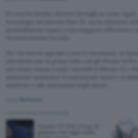
Pu non ha fornito ulteriori dettagli su come Apple
tecnologia nel sistema Face ID, ma la riduzione de
probabilmente legata a una maggiore efficienza e 
riconoscimento facciale.
Per chi non lo sapesse o non lo ricordasse, la Dyna
introdotto per la prima volta con gli iPhone 14 Pr
poi venire estesa a tutti i modelli di iPhone 15 e i
soluzione sostituisce il tradizionale notch e si ad
notifiche e alle interazioni degli utenti.
Fonte:
MacRumors
TI POTREBBE INTERESSARE
Xiaomi 17T Pro: il top di
gamma che oggi costa
molto meno