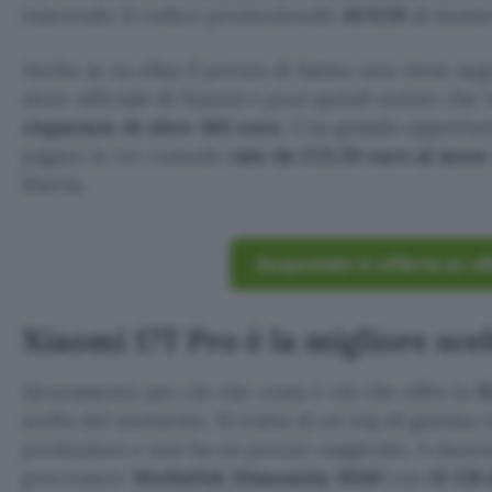
inserendo il codice promozionale
AUG26
al momen
Anche se su eBay il prezzo di listino non viene seg
store ufficiale di Xiaomi e puoi quindi notare che
risparmio di oltre 363 euro
. Una grande opportuni
pagare in tre comode
rate da 223,33 euro al mese
Klarna.
Acquistalo in offerta su e
Xiaomi 17T Pro è la migliore sc
Sicuramente per ciò che costa è ciò che offre lo
X
scelta del momento. Si tratta di un top di gamma 
prestazioni e non ha un prezzo esagerato. A muover
processore
MediaTek Dimensity 9500
con
12 GB