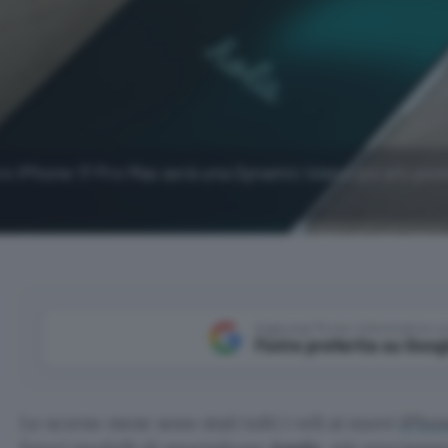
turo iPhone 17 Pro Max avrà una Dynamic Island più più picc
Aggiungi Punto Informatico 
Fonte preferita su Goog
Lo scorso mese sono stati tolti i veli ai nuovi
iPhon