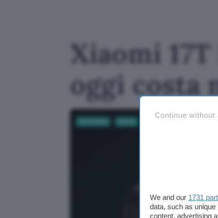
Xiaomi 17T 
oggi costa
Continue without
Tecnologia
Mobile
We and our
1731 par
data, such as unique 
content, advertising