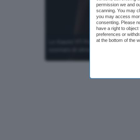
permission we and o
scanning. You may cl
you may access more 
consenting. Please no
have a right to objec
preferences or withdr
at the bottom of the 
Lo Xiaomi 17T Pro, nella versione da 
scontato di oltre 360 euro.