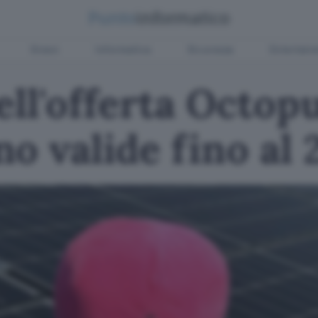
Green
Informatica
Sicurezza
Entertain
ell'offerta Octop
o valide fino al 