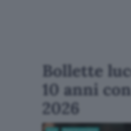
Bollette luc
10 anni co
2026
Green
Risparmio energetico