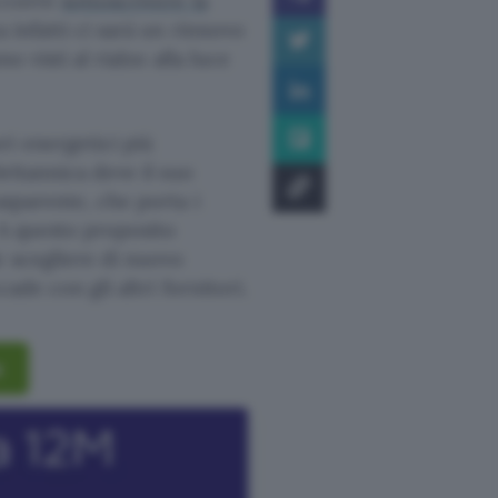
occorre
sottoscrivere la
 infatti ci sarà un rinnovo
o visti al rialzo alla luce
i energetici più
britannica deve il suo
asparente, che porta i
 A questo proposito
e scegliere di nuovo
ade con gli altri fornitori.
s