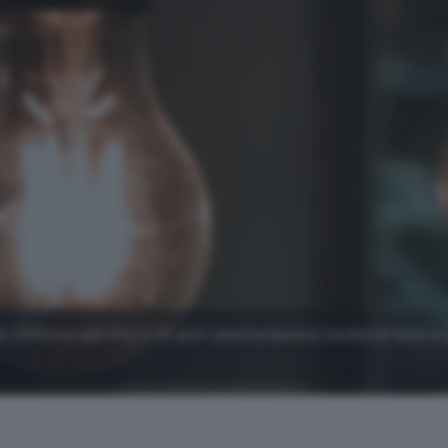
o dell'energia fino a 10 anni assicurandosi bollette luce e