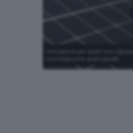
Un'occasione per quanti sono alla rice
incertezza come quello attuale.