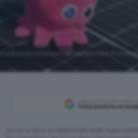
rca di una fornitura luce e gas a prezzo fisso, in un perio
Aggiungi Punto Informatico 
Fonte preferita su Goog
Sta per scadere la validità delle tariffe legate all’of