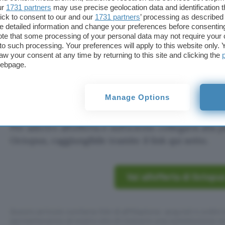
ur
1731 partners
may use precise geolocation data and identification 
sono le spese legate alle imposte, agli oneri di sist
ick to consent to our and our
1731 partners
’ processing as described 
regolazione, e al trasporto e alla gestione del cont
detailed information and change your preferences before consenting
te that some processing of your personal data may not require your 
t to such processing. Your preferences will apply to this website only
Octopus Fissa 12 Mesi rimane
una delle offerte lu
aw your consent at any time by returning to this site and clicking the
sottoscrivere in questo mese di giugno
, nonché un
webpage.
per bloccare il costo della materia prima a un pr
che non tiene conto della guerra tra Israele e Iran (l
Manage Options
scadenza erano state presentate prima dell’inizio de
Per aderire all’offerta è sufficiente collegarsi alla 
Octopus, raggiungibile tramite il link qui sotto.
Vai all’offerta di Octopu
Questo articolo contiene link di affiliazione: acquisti o ordini e
permetteranno al nostro sito di ricevere una commissione ne