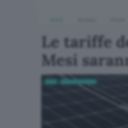
Offerte
Business
Fintech
Le tariffe d
Mesi sarann
Green
Risparmio energetico