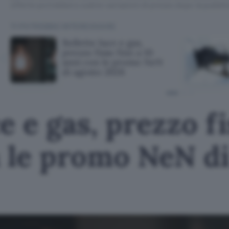
offerte potrebbero subire variazioni di prezzo dopo la pubbli
TI POTREBBE INTERESSARE
Bollette luce e gas,
prezzo fisso fino a 10
anni con le promo NeN
di agosto 2026
e e gas, prezzo fi
n le promo NeN di