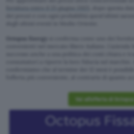
Per approfittare dei prezzi ultra-concorrenziali 
fornitura entro il 25 giugno 2025
, dopo questa data
dei prezzi e con ogni probabilità quest’ultimi sarann
degli ultimi eventi in Medio Oriente.
Octopus Energy
si conferma come uno dei fornitor
convenienti nel mercato libero italiano. L’azienda 
successo anche a una politica dei costi chiara e tr
consumatori a riporre la loro fiducia sul marchio.
confermiamo che al termine dei 12 mesi è possibil
l’offerta più conveniente, al contrario di quanto acc
Vai all’offerta di Octopu