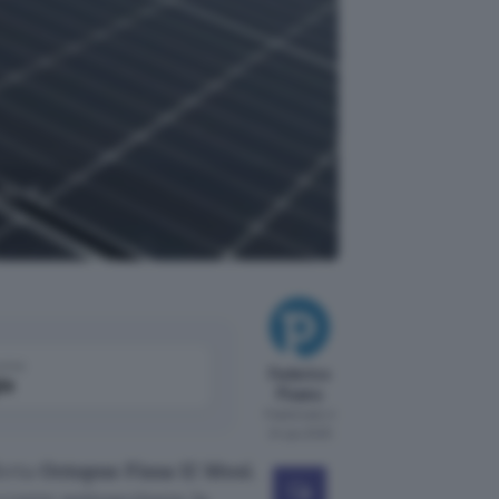
do di
come
Federico
le
Pisanu
Pubblicato il
24 giu 2025
ferta
Octopus Fissa 12 Mesi
.