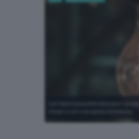
Con NeN è possibile bloccare il prezz
rincari e con una spesa contenuta.