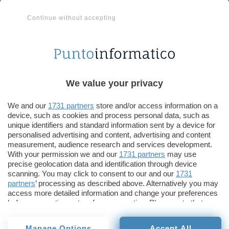
Continue without accepting
IMMAGINI
We value your privacy
We and our
1731 partners
store and/or access information on a
device, such as cookies and process personal data, such as
unique identifiers and standard information sent by a device for
personalised advertising and content, advertising and content
measurement, audience research and services development.
With your permission we and our
1731 partners
may use
precise geolocation data and identification through device
Leggero non significa fragile, però:
LG Gram
scanning. You may click to consent to our and our
1731
promette anzi piena conformità ai criteri di
partners
’ processing as described above. Alternatively you may
access more detailed information and change your preferences
durabilità militare statunitense MIL-STD-810G
before consenting or to refuse consenting. Please note that
“rispetto a sette fattori di resistenza tra i quali
some processing of your personal data may not require your
consent, but you have a right to object to such processing. Your
shock, polvere e temperature estreme". Un
Manage Options
Accept All