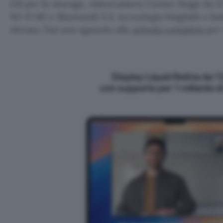
GB per lo storage, videocamera Center Stage da 12
Wi-Fi 6E e Bluetooth 5.3, tecnologia MagSafe e ba
elevata. Dai uno sguardo alla
scheda completa
per 