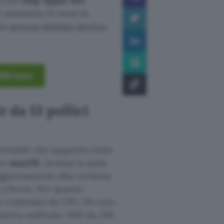
i
con
chip Apple M4
,
o momento lo trovi in
suo
prezzo minimo storico
.
350 euro
 da 13 pollici
ortatile che supporta tutte
ivo
macOS
, inclusa la suite
’aggiornamento alla versione
 a breve. Per quanto
 è costituito da CPU 10‑core,
oria unificata, SSD da 256