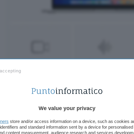
 accepting
Scegli la colorazione che preferisci tra
Celeste
,
Ar
Mezzanotte
, la spesa finale non cambia. In tutti i 
We value your privacy
350 euro
sul listino ufficiale, applicato in automa
coupon), portando il MacBook Air da 13 pollici co
tners
store and/or access information on a device, such as cookies 
identifiers and standard information sent by a device for personalised
minimo storico di 899 euro
(invece di 1.249 euro). 
 and content measurement, audience research and services developm