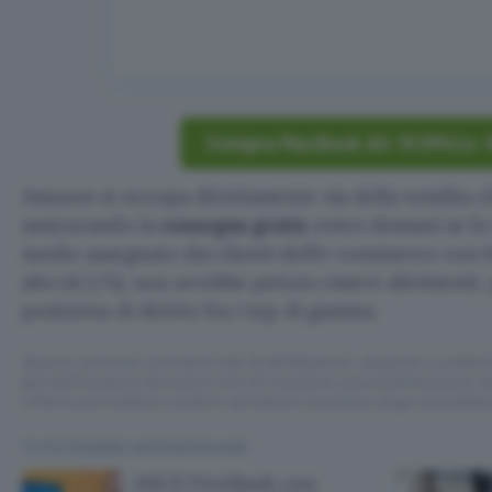
Compra MacBook Air 13 (M4) a -
Amazon si occupa direttamente sia della vendita c
assicurando la
consegna gratis
entro domani se l
medio assegnato dai clienti dell’e-commerce con l
alto (4,7/5), non avrebbe potuto essere altrimenti, 
posiziona di diritto fra i top di gamma.
Questo articolo contiene link di affiliazione: acquisti o ordini e
permetteranno al nostro sito di ricevere una commissione ne
offerte potrebbero subire variazioni di prezzo dopo la pubbli
TI POTREBBE INTERESSARE
ASUS VivoBook con