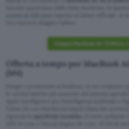
laptop in circolazione: il
MacBook Air da 13 pollic
lanciato quest’anno dalla mela morsicata. In quest
sconto di 350 euro
rispetto al listino ufficiale, al 
Non lasciarti sfuggire l’affare.
Compra MacBook Air 13 (M4) a -
Offerta a tempo per MacBook Air
(M4)
Design e prestazioni si fondono, in un computer p
le caratteristiche più avanzate del sistema operat
Apple Intelligence per l’intelligenza artificiale e l
Tahoe 26 con interfaccia Liquid Glass che arriverà
riguarda le
specifiche tecniche
, il cuore pulsante
GPU 8-core e Neural Engine 16-core, 16 GB di mem