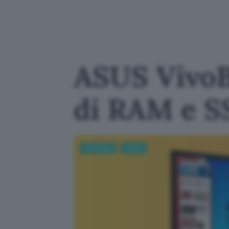
ASUS VivoB
di RAM e S
Tecnologia
Laptop