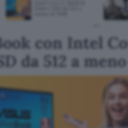
Intel Core i7, 16GB di
RAM e SSD da 512 a
meno di 750€
ook con Intel Cor
SD da 512 a meno