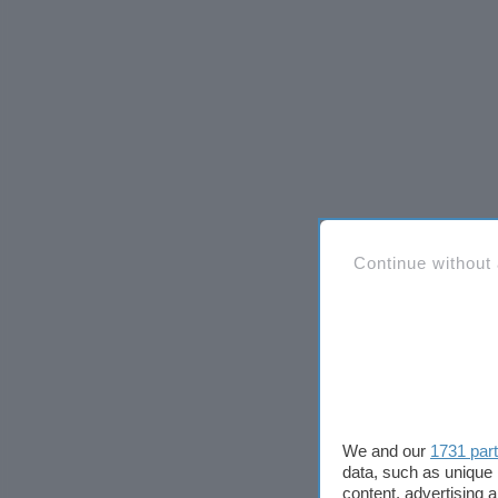
Continue without
We and our
1731 par
data, such as unique 
content, advertising