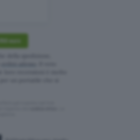
350 euro
he della spedizione,
o
ordini adesso
. Il voto
e loro recensioni è molto
per un portatile che si
ffettuati tramite tali link
l rispetto del
codice etico
. Le
cazione.