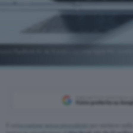
nuovo MacBook Air da 13 pollici con chip Apple M4: sconto
Aggiungi Punto Informatico 
Fonte preferita su Goog
È un’
occasione senza precedenti
per mettere sulla