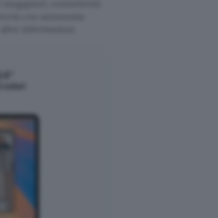
 megapixel, connettività
tteria con autonomia
altre informazioni.