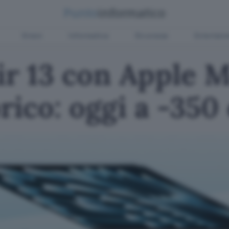
Green
Informatica
Sicurezza
Entertain
r 13 con Apple M
ico: oggi a -350