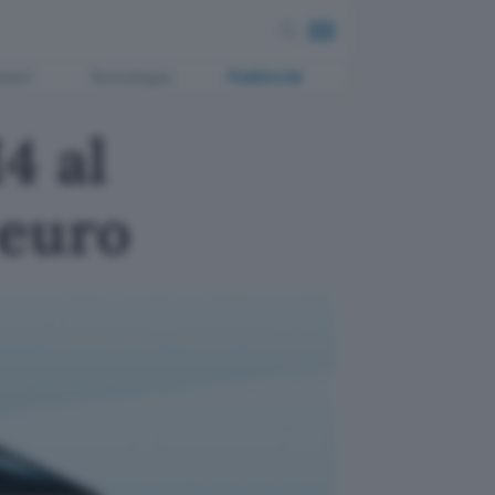
ment
Tecnologia
Pubblicità
4 al
 euro