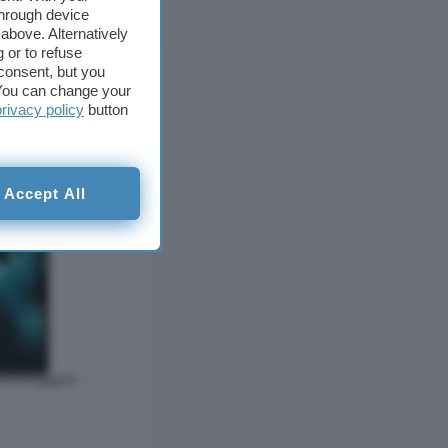
through device
above. Alternatively
 or to refuse
consent, but you
. You can change your
privacy policy
button
Accept All