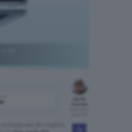
 di 350
come
Davide
le
Tommasi
Pubblicato il
12 set 2025
 scrivania uno dei migliori