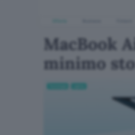
Offerte
Business
Fintech
MacBook Ai
minimo stor
Tecnologia
Laptop