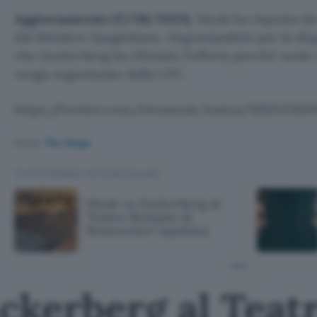
Aggiornamento (17/08/2023)
: Musk ha risposto (in
dal Ministro Sangiuliano, ringraziandolo per la dis
che Zuckerberg ha rifiutato l’offerta perché vuol
venga organizzato dalla UFC.
https://twitter.com/elonmusk/status/1692122626
Fonte:
The Verge
TI POTREBBE INTERESSARE
Musk vs Zuckerberg al
Teatro Romano di
Benevento? (update)
ckerberg al Tea