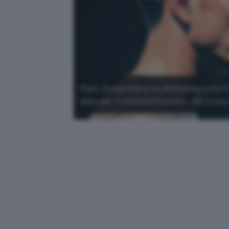
Mark Zuckerberg ha dichiarato che E
data per il combattimento, ma trova 