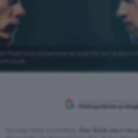
lon Musk non è una persona seria perché non ha ancora f
solo scuse.
Aggiungi Punto Informatico 
Fonte preferita su Goog
Secondo Mark Zuckerberg,
Elon Musk non è una 