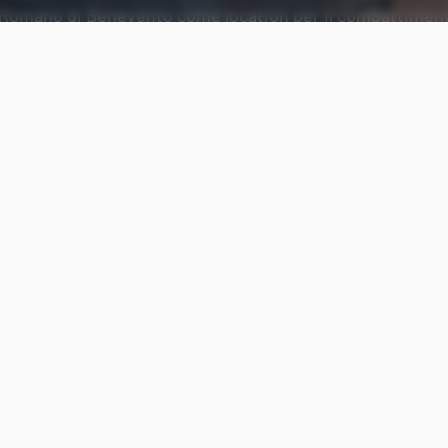
 Romano di Benevento come location per il combattiment
Aggiungi Punto Informatico 
Fonte preferita su Goog
Il Ministro della Cultura Gennaro Sangiuliano ha
e
sede del combattimento tra
Elon Musk
e
Mark Zu
arrivate diverse candidature da altre città, tra Po
Taormina. L’ultima arriva da
Benevento
.
Musk vs Zuckerberg al Teatro 
Benevento?