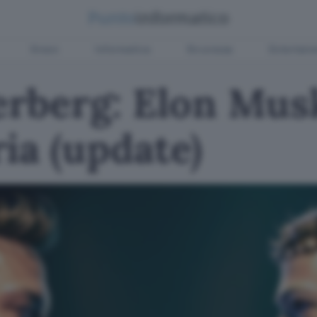
Green
Informatica
Sicurezza
Entertain
rberg: Elon Mus
ia (update)