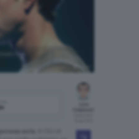
issato una
Pixabay
come
Luca
le
Colantuoni
Pubblicato il
16 ago 2023
persona seria
. Il CEO di