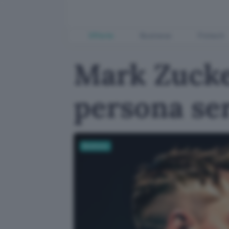
Offerte
Business
Fintech
Mark Zucke
persona ser
Business