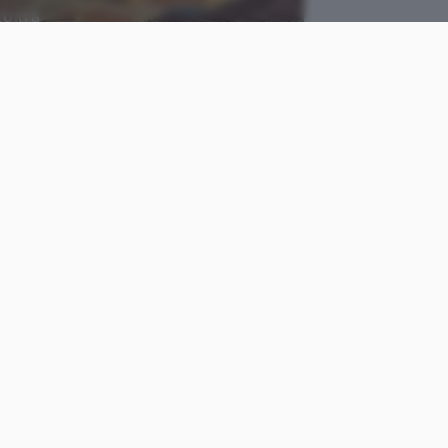
o tra
Facebook
come
Luca
le
Colantuoni
Pubblicato il
13 ago 2023
scluso
il Colosseo come
ckerberg
. Sono quindi
mpei, Reggio Calabria e
Romano di