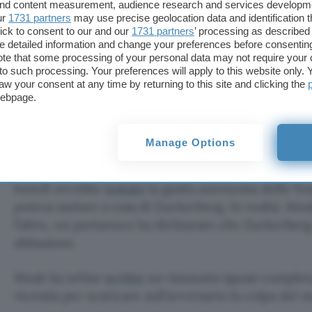
 and content measurement, audience research and services developm
Taormina e
Benevento
. Cinque giorni fa ha
scritto
ur
1731 partners
may use precise geolocation data and identification 
un piccolo intervento chirurgico.
ick to consent to our and our
1731 partners
’ processing as described 
detailed information and change your preferences before consenting
te that some processing of your personal data may not require your 
A questo punto,
Zuckerberg ha perso la pazienza
t to such processing. Your preferences will apply to this website only
Musk non è una persona seria
, quindi è arrivato 
aw your consent at any time by returning to this site and clicking the
webpage.
Musk non ha confermato la data proposta (26 agost
che voleva fare pratica nell’ottagono installato da
giardino.
Manage Options
Il proprietario di X ha continuato con i suoi messa
lunedì avrebbe
testato
la guida autonoma della Tesl
poteva andare a casa di Zuckerberg. In realtà, Mus
l’altro, un portavoce ha dichiarato che Zuckerberg
abitazione.
Musk ha infine
scritto
un riassunto (quasi completa
vicenda per scaricare sull’avversario la colpa de