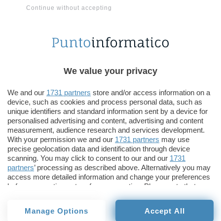
Mars Sample Return:
Continue without accepting
importanti novità per la
missione
La NASA ha deciso di eliminare il lander della
We value your privacy
missione Mars Sample Return per utilizzare solo
Perseverance e due elicotteri come soluzione di
We and our
1731 partners
store and/or access information on a
device, such as cookies and process personal data, such as
backup.
unique identifiers and standard information sent by a device for
personalised advertising and content, advertising and content
measurement, audience research and services development.
With your permission we and our
1731 partners
may use
precise geolocation data and identification through device
scanning. You may click to consent to our and our
1731
partners
’ processing as described above. Alternatively you may
access more detailed information and change your preferences
before consenting or to refuse consenting. Please note that
some processing of your personal data may not require your
consent, but you have a right to object to such processing. Your
Manage Options
Accept All
preferences will apply to this website only. You can change
Business
Ricerca Scientifica