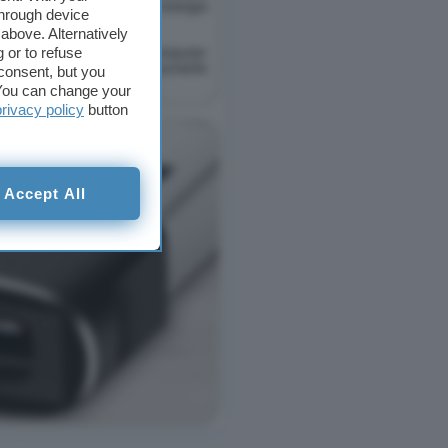
through device
above. Alternatively
 or to refuse
consent, but you
. You can change your
privacy policy
button
Accept All