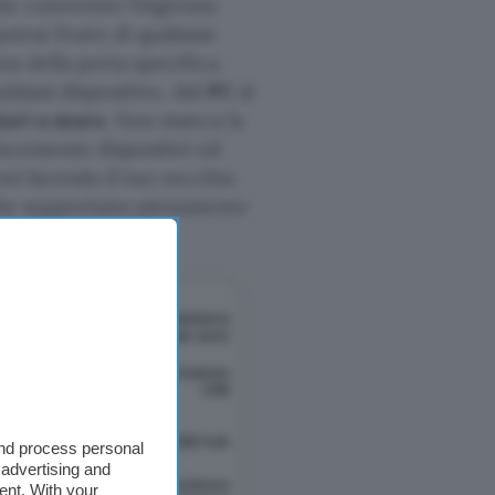
e convertire l’ingresso
rai fruire di qualsiasi
a della porta specifica.
lsiasi dispositivo, dal
PC
al
tori a muro
. Non manca la
locemente dispositivi ed
sì facendo il tuo vecchio
che supportano pienamente
and process personal
 advertising and
ent. With your