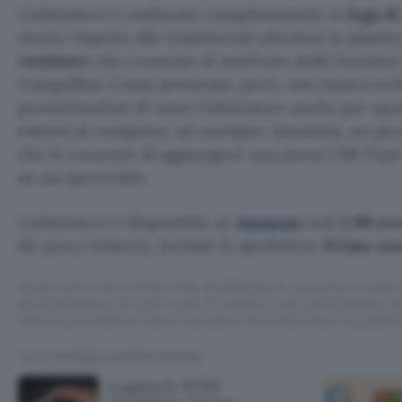
L’adattatore è realizzato completamente in
lega di
sicuro rispetto alle tradizionali soluzioni in plast
resistore
che consente di usufruire delle funzioni 
tranquillità. Come premesso, però, non manca la f
permettendoti di usare l’adattatore anche per spost
esterni al computer, ad esempio. Insomma, un picc
che ti consente di aggiungere una porta USB Type-
ne sia sprovvisto.
L’adattatore è disponibile su
Amazon
a soli
2,88 eu
dir poco irrisorio, include la spedizione
Prime con
Questo articolo contiene link di affiliazione: acquisti o ordini e
permetteranno al nostro sito di ricevere una commissione ne
offerte potrebbero subire variazioni di prezzo dopo la pubbli
TI POTREBBE INTERESSARE
Logitech M720