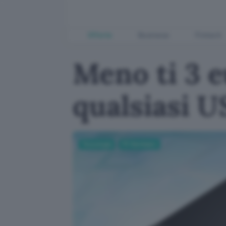
Offerte
Business
Fintech
Meno ti 3 
qualsiasi 
Tecnologia
PC Hardware