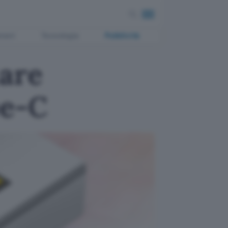
ment
Tecnologia
Pubblicità
are
pe-C