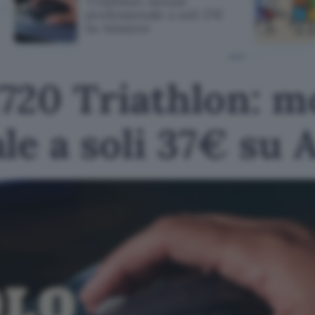
Triathlon: mouse
professionale a soli 37€
su Amazon
720 Triathlon: m
le a soli 37€ su