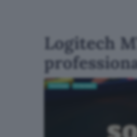
Logitech M
professiona
Tecnologia
PC Hardware