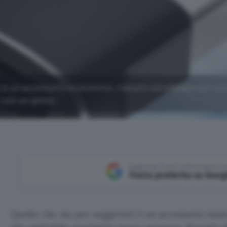
è un accessorio economico, robusto ed efficace per con
 con un gesto.
Aggiungi Punto Informatico 
Fonte preferita su Goog
Quello che sto per suggerirti è un accessorio tan