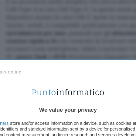
È un accessorio molto semplice che non fa altro ch
USB Type-A in uno USB Type-C. In questo modo pot
dispositivo dotato di cavo USB-C anche in mancanz
Questo, infatti, è compatibile praticamente con qua
caricabatteria per auto
, passando per gli
alimenta
ricarica rapida a 3A
che consente di ricaricare ve
accessori come smartphone, tablet o auricolari. Co
PC,
power bank
o
HUB
diventeranno dispositivi 
lo standard USB Type-C.
 accepting
We value your privacy
tners
store and/or access information on a device, such as cookies 
identifiers and standard information sent by a device for personalised
 and content measurement, audience research and services developm