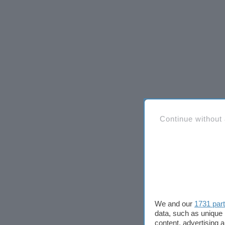
Continue without
We and our
1731 par
data, such as unique 
content, advertising