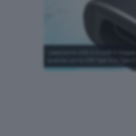
L'adattatore USB-A to USB-C Hoppac 
qualsiasi porta USB Type-A in Type-C