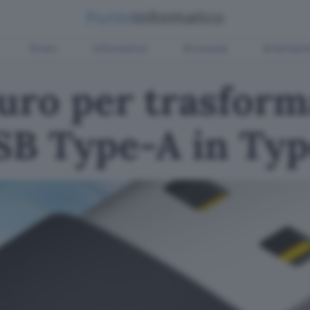
Green
Informatica
Sicurezza
Entertain
euro per trasform
USB Type-A in Ty