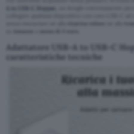
che andrebbe acquistato senza pensarci. Si tratta 
A to USB-C Hoppac
, un dongle estremamente picc
collegare qualsiasi dispositivo con cavo USB-C ad
senza rinunciare né alla
ricarica veloce
né alla
tra
su
Amazon
a
meno di 3 euro
.
Adattatore USB-A to USB-C Hop
caratteristiche tecniche