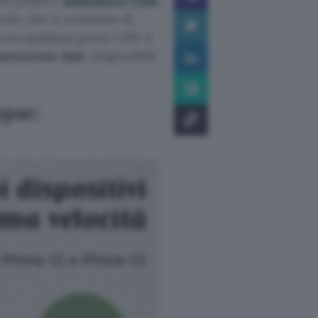
del pratico
adattatore USB-
olo che ti consente di
 una qualsiasi porta USB-A
smissione dati
, disponibile
pac: