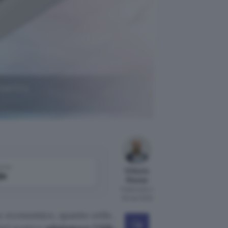
vertire
come
Vittorio
le
Rienzo
Pubblicato il
25 mar 2022
to economico, quanto utile,