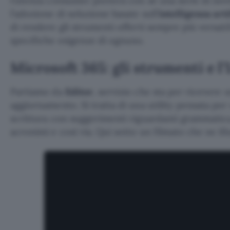
l’utenza consumer porterà con sé una serie di nov
l’adozione di soluzione basate sull’
intelligenza arti
di rendere gli strumenti offerti sempre più versatili
specifiche esigenze di ognuno.
Microsoft 365: gli strumenti e l’
Partiamo da
Editor
, servizio che sta per ricevere
aggiornamento. Si tratta di una utility pensata per 
scrittura con suggerimenti riguardanti grammatica,
acronimi e così via. Qui sotto un filmato che ne illu