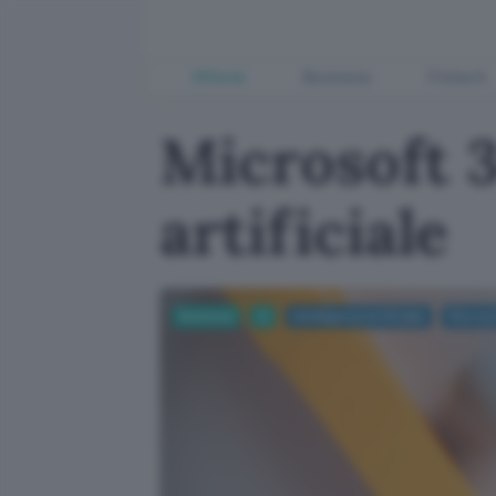
Offerte
Business
Fintech
Microsoft 3
artificiale
Business
AI
Intelligenza Artificiale
Microso