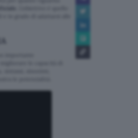
ità per quanto riguarda
ficiale
. L’obiettivo è quello
 e in grado di adattarsi alle
IA
 un importante
migliorare le capacità di
 sintassi, sinonimi,
stra le potenzialità.