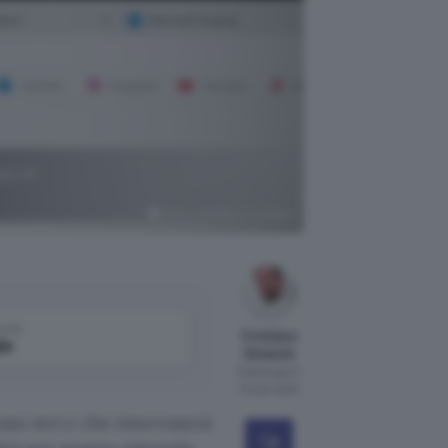
po di
Microsoft 365 su YouTube
come
Cristiano
le
Ghidotti
Pubblicato il
31 mar 2020
to ieri e che interesserà