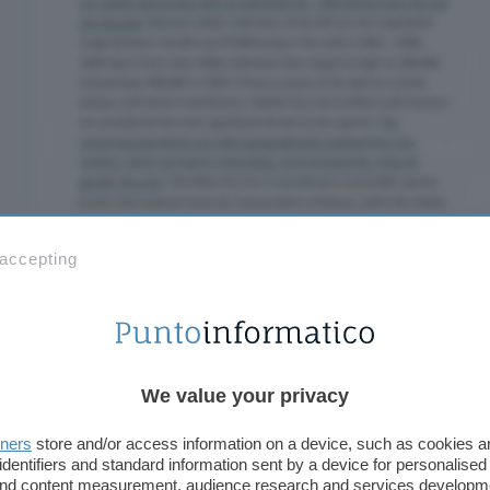
Restando in tema, il
Presenter Coach
di
PowerPoi
 accepting
intelligenti (riservate agli abbonati) come
Monoton
restituisce un feedback sul tono di voce utilizzato
Speech Refinement
offre invece suggerimenti gr
formulare un discorso in modo efficace. Debuttera
solo supporto all’inglese e in anteprima gratuita.
We value your privacy
tners
store and/or access information on a device, such as cookies 
identifiers and standard information sent by a device for personalised
 and content measurement, audience research and services developm