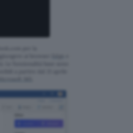
look.com per la
ggiungere ai browser
Edge
e
). Le funzionalità base sono
bili a partire dal 21 aprile
icrosoft 365
.