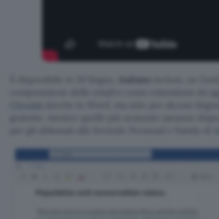
È disponibile in 20 lingue,
italiano
incluso, su Out
composizione delle email e come estensione da a
Chrome
(anche in Word, ma solo per alcune lingue
gratuite, mentre quelle più avanzate saranno disponi
per gli abbonati alle formule Personal e Family di
M