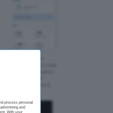
nt
accoglierà feature
e Pitch
che in tempo reale
 durante le presentazioni.
ammaticali e su come
nno inizialmente con il
and process personal
 advertising and
ent. With your