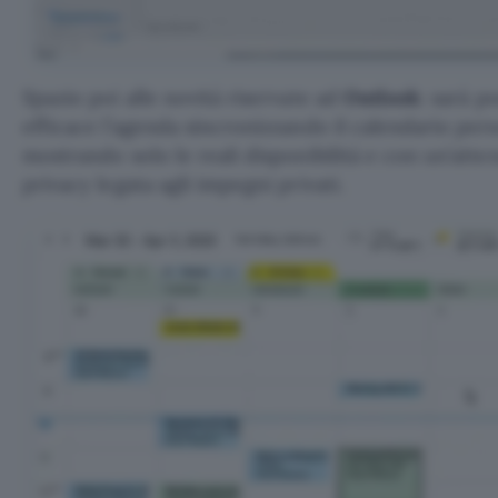
Spazio poi alle novità riservate ad
Outlook
: sarà p
efficace l’agenda sincronizzando il calendario pers
mostrando solo le reali disponibilità e con un’atten
privacy legata agli impegni privati.