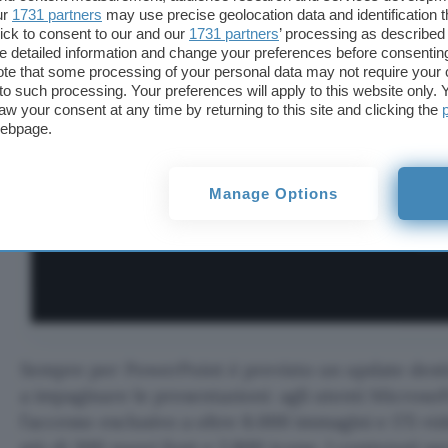
ur
1731 partners
may use precise geolocation data and identification 
ick to consent to our and our
1731 partners
’ processing as described 
detailed information and change your preferences before consenting
te that some processing of your personal data may not require your 
t to such processing. Your preferences will apply to this website only
aw your consent at any time by returning to this site and clicking the
webpage.
Manage Options
Sempre per PowerPoint è previsto un update dest
a impaginare le presentazioni: agli utenti Microsof
l’accesso esclusivo a oltre 8.000 immagini e 175 vi
più di 300 nuovi font e 2.800 icone. I contenuti sa