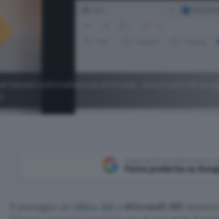
li basate sull'intelligenza artificiale, annunciate dal grup
5.
Aggiungi Punto Informatico 
Fonte preferita su Goog
Il passaggio da
Office 365
a
Microsoft 365
annuncia