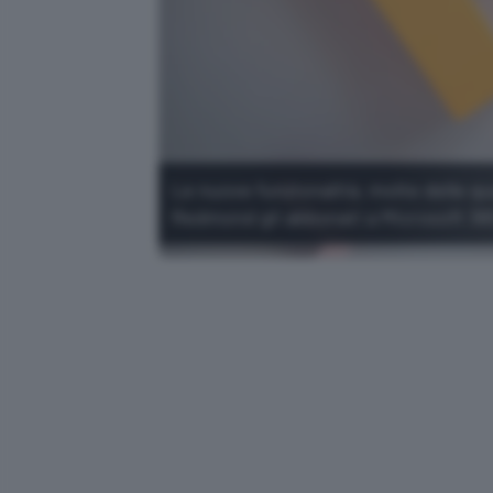
Le nuove funzionalità, molte delle qua
Redmond gli abbonati a Microsoft 36