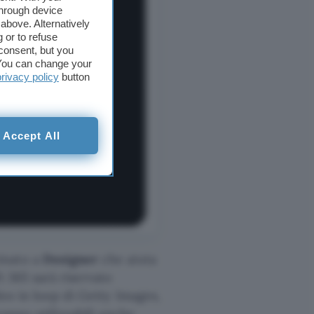
through device
above. Alternatively
 or to refuse
consent, but you
. You can change your
privacy policy
button
Accept All
inato a
Designer
che aiuta
t 365 sarà riservato
deo in loop di Getty Images,
ranno utilizzabili anche