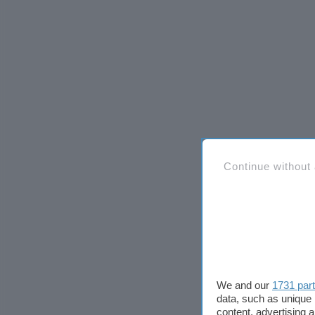
Continue without
We and our
1731 par
data, such as unique 
content, advertising