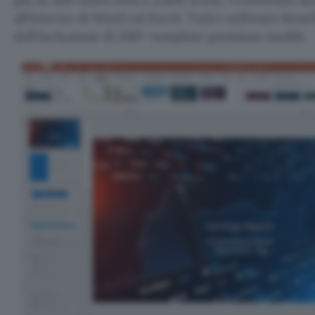
all’interno di Word ed Excel. Tutti i software bene
dell’inclusione di 200+ template premium inediti.