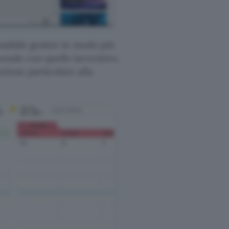
ossibile gestire in modo più
onale con quello lavorativo,
zione particolare alla