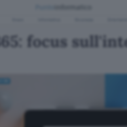
Green
Informatica
Sicurezza
Entertain
65: focus sull'int
ft 365