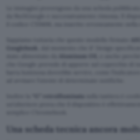
Le immagini provengono da una scheda pubblicata 
da 9to5Google e successivamente rimossa. Il dispos
il codice CX9406, ma inserito erroneamente nell
Sappiamo tuttavia che questo modello firmato
AS
Googlebook
, dal momento che iF Design specificav
stato alimentato da
Aluminum OS,
e anche perché 
che Google prevede di apporre sul coperchio di t
barra luminosa dovrebbe servire, come l’indicatore 
ad avvisare l’utente di determinate notifiche.
Inoltre la
“G” retroilluminata
sulla tastiera è conf
un’ulteriore prova che il dispositivo è effettiva
semplice Chromebook.
Una scheda tecnica ancora molt