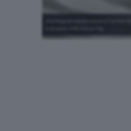
Una fuga di notizie mostra il primo
e un peso inferiore a 1 kg.