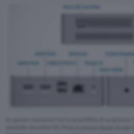
In questo momento hai la possibilità di acquistare
(modello MaxMini B2 Plus) al
prezzo finale di soli