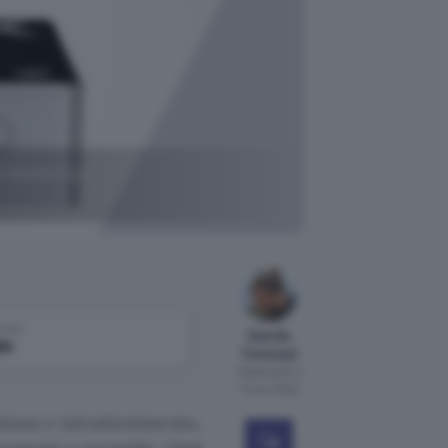
e sconto su
come
Davide
le
Tommasi
Pubblicato il
14 nov 2022
azione e intrattenimento,