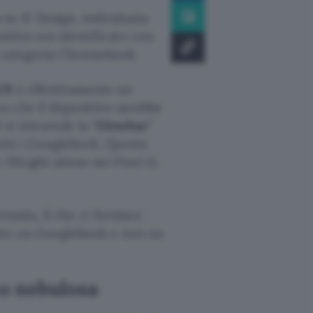
su iF Design, individuata
itivo era identificato con
a categoria Chromebook.
US
è effettivamente un
a che il dispositivo sarebbe
si intravede la “
Glowbar
”
utti i Googlebook. Questa
HiLight atteso sui Pixel 11,
ermata, il che ci fornisce
mente un Googlebook e non un
o nebulosa