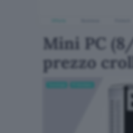
Offerte
Business
Fintech
Mini PC (8
prezzo crol
Tecnologia
PC Hardware