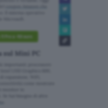
otente e versatile. Oggi
del
coupon Amazon che
no. Il sistema operativo
le Microsoft.
1 Pro a -50 euro
a sul Mini PC
ù importanti: processore
 Intel UHD Graphics 600,
 di espansione, WiFi,
connettività come mostrato
ù monitor in
 Se hai bisogno di altre
to
.