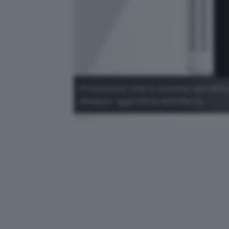
Processore Intel e sistema operativo
Amazon: approfitta dell'offerta.