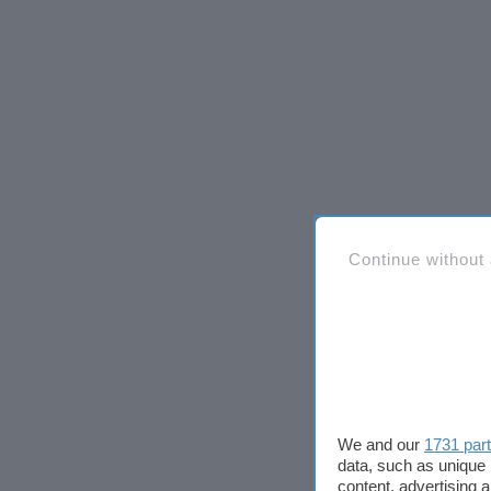
Continue without
We and our
1731 par
data, such as unique 
content, advertising