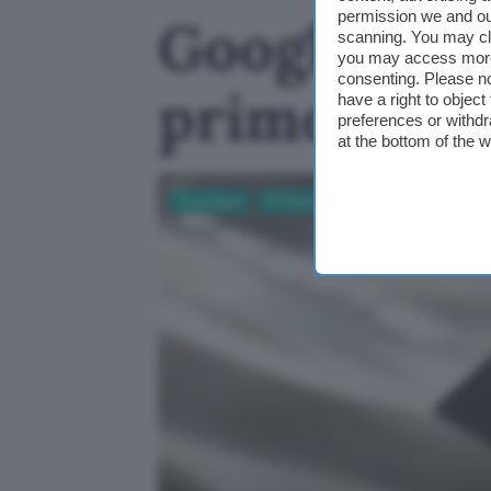
permission we and o
Googlebook
scanning. You may cl
you may access more 
consenting. Please no
primo lapt
have a right to objec
preferences or withdr
at the bottom of the 
Tecnologia
PC Hardware