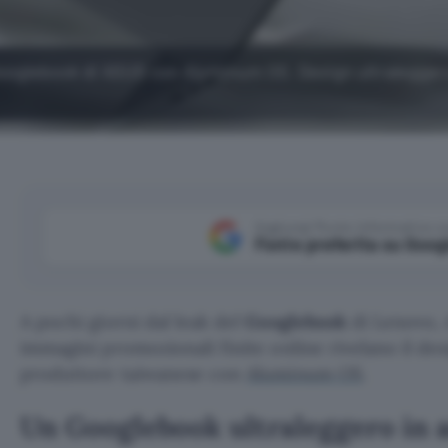
 Googlebook di ASUS con Aluminum OS. Design ultralegger
Aggiungi Punto Informatico 
Fonte preferita su Goog
A pochi giorni dal leak del
Googlebook
di Lenovo, 
immagini promozionali finite online rivelano il de
produttore taiwanese con
Aluminum OS
.
Un Googlebook ultraleggero in 