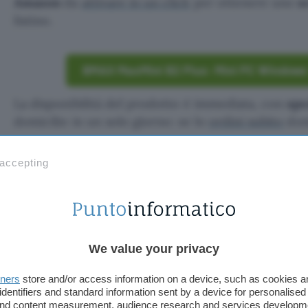
Amazon
da
attivare in un click
per ottenere uno
s
listino.
BMAX MaxMini B2 Plus: Mini PC Windows 1
La disponibilità del prodotto è immediata, con
spe
domicilio in un solo giorno: se lo
ordini subito
doma
Questo articolo contiene link di affiliazione: acquisti o ordini e
 accepting
permetteranno al nostro sito di ricevere una commissione ne
offerte potrebbero subire variazioni di prezzo dopo la pubbli
TI POTREBBE INTERESSARE
Googlebook di ASUS,
come sarà il primo
We value your privacy
laptop con Aluminum
OS
tners
store and/or access information on a device, such as cookies 
identifiers and standard information sent by a device for personalised
 and content measurement, audience research and services developm