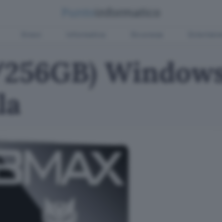
Green
Informatica
Sicurezza
Entertain
/256GB) Windows 1
la