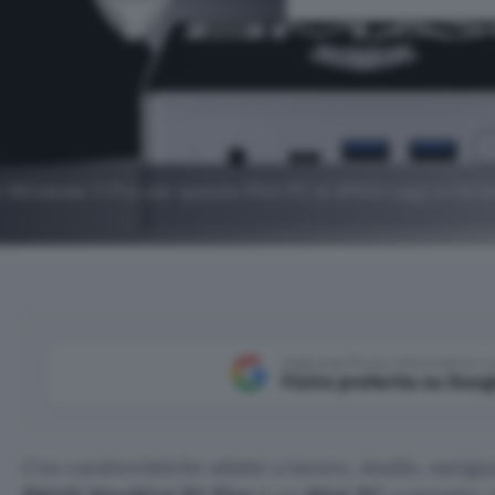
 Windows 11 Pro per questo Mini PC di BMAX oggi in fort
Aggiungi Punto Informatico 
Fonte preferita su Goog
Con caratteristiche adatte a lavoro, studio, navig