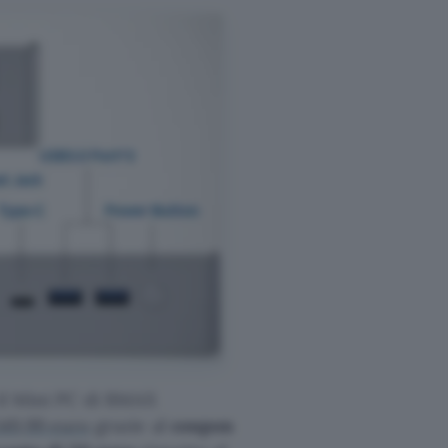
 il Mini PC di BMAX
 149,99 euro
grazie al
coupon