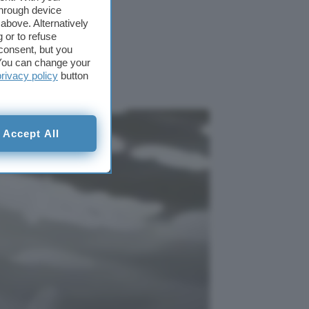
through device
rà il
above. Alternatively
 or to refuse
consent, but you
m OS
. You can change your
privacy policy
button
Accept All