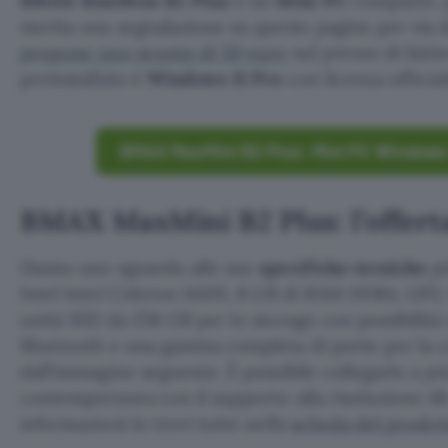
BMAX MaxMini B2 Plus
è un
Mini PC
compatto, p
merita una segnalazione su queste pagine per via 
propone uno sconto di 50 euro
sul prezzo di listi
preinstallato è
Windows 11 Pro
con licenza ufficia
BMAX MaxMini B2 Plus: Mini PC Windows 1
BMAX MaxMini B2 Plus: l’offert
Diamo uno sguardo alle sue
specifiche tecniche
pi
Intel Intel Celeron J4105, 8 GB di RAM DDR4, GPU
unità SSD da 256 GB per lo storage con possibilità
Bluetooth e una gamma completa di porte per la 
dall’immagine seguente. È possibile collegarlo a pi
contemporanea con il supporto alla risoluzione 4K.
informazioni le trovi tutte nella
scheda del prodot