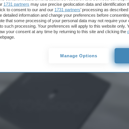
ur
1731 partners
may use precise geolocation data and identification 
 di ASUS, come sa
ick to consent to our and our
1731 partners
’ processing as described 
detailed information and change your preferences before consenting
te that some processing of your personal data may not require your 
op con Aluminu
t to such processing. Your preferences will apply to this website only
aw your consent at any time by returning to this site and clicking the
webpage.
Manage Options