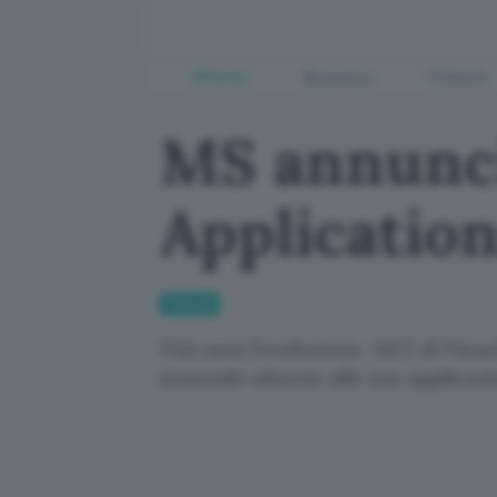
Offerte
Business
Fintech
MS annunci
Applicatio
Fintech
VSA sarà l'evoluzione .NET di Visua
tessendo attorno alle sue applicazio