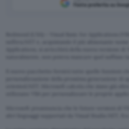
Fonte preferita su Goog
Redmond (USA) – Visual Basic for Applications (VBA
nell’era.NET e, acquistando il più altisonante nome
Applications, si arricchirà della nuova versione di 
naturalmente, non poteva mancare quel suffisso ta
Il nuovo pacchetto fornirà tutte quelle funzioni c
personalizzazione della prossima generazione di a
oriented.NET. Microsoft calcola che siano già oltre
utilizzano VBA per personalizzare le proprie appli
Microsoft preannuncia che le future versioni di 
altri linguaggi supportati da Visual Studio.NET, fra