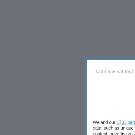
Continue without
We and our
1731 par
data, such as unique 
content, advertising