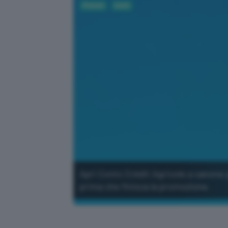
Fintech
Conti
Apri Conto Crédit Agricole a canone 
prima che finisca la promozione.