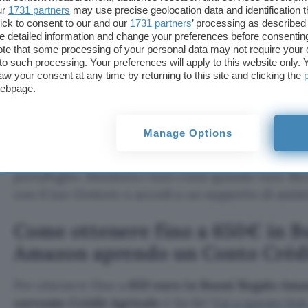
ur
1731 partners
may use precise geolocation data and identification 
disposizione una rete di
Filiali
su tutto il territori
ick to consent to our and our
1731 partners
’ processing as described 
pronti a supportarti in base alle tue necessità. Cré
detailed information and change your preferences before consenting
te that some processing of your personal data may not require your 
1000 Filiali e oltre 12 mila Consulenti e Collaborato
t to such processing. Your preferences will apply to this website only
territorio.
aw your consent at any time by returning to this site and clicking the
webpage.
Fai tutto in sicurezza aprendo il tuo nuovo
conto 
Africole
adesso. Trasferisci il conto di altre banc
Manage Options
direttamente dall’app. Paga tutto senza pensieri e 
Carica la tua carta nel wallet per pagare anche qu
portafoglio. Monitora i tuoi conti quando vuoi. R
con il tuo Gestore o accedi a un supporto di assis
Come ottenere fino a 650€ in B
Amazon aprendo un Conto Crédi
Per ottenere fino a
650 euro in Buoni Regalo Am
corrente Crédit Agricole
è facile!
Vai a questo link