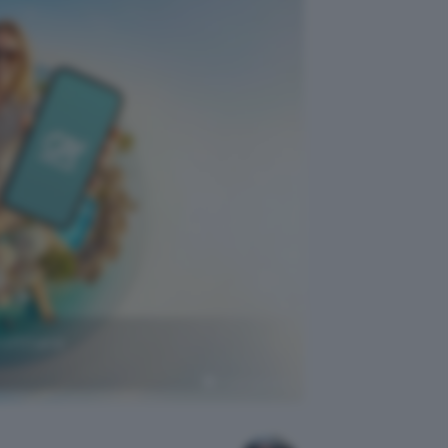
rofittane
Crédit Agricole