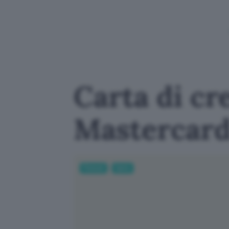
Carta di cre
Mastercard 
Fintech
Carte