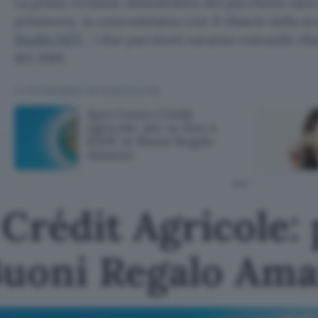
La prima versione dimostrativa del pacchetto sarà 
primavera, in concomitanza con il rilascio della s
Studio.NET
: i due pacchetti saranno entrambi ril
del 2001.
TI POTREBBE INTERESSARE
Apri Conto Crédit
Agricole: per te fino a
650€ in Buoni Regalo
Amazon
Crédit Agricole: 
Buoni Regalo Am