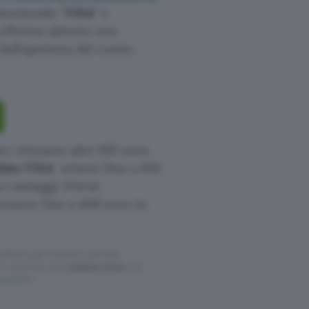
omozionale “
VISA
” e
a effettua almeno una
all’apertura del conto.
er ottenere altri 100 euro
ebito VISA
ottieni fino a 100
i vantaggi. Potrai
tenere fino a 400 euro in
ffettuati tramite tali link
l rispetto del
codice etico
. Le
cazione.