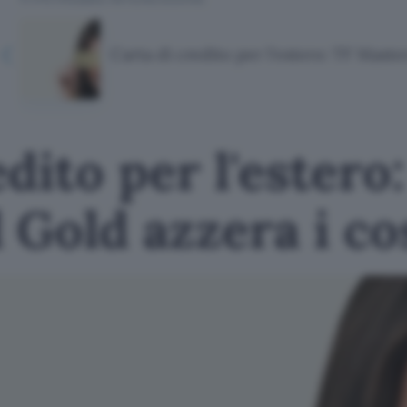
Carta di credito per l'estero: TF Maste
dito per l'estero
Gold azzera i co