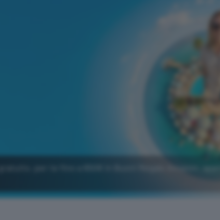
gratuito, per te fino a 650€ in Buoni Regalo Amazon: app