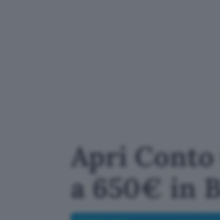
Apri Conto 
a 650€ in 