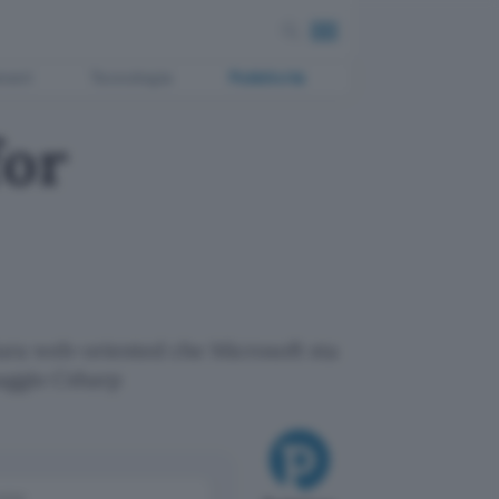
ment
Tecnologia
Pubblicità
for
ttura web-oriented che Microsoft sta
uaggio Csharp
come