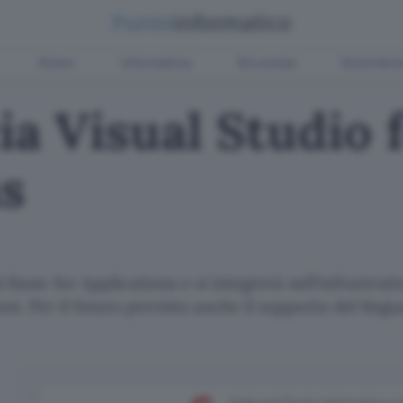
Green
Informatica
Sicurezza
Entertain
a Visual Studio 
ns
l Basic for Applications e si integrerà nell'infrastru
ni. Per il futuro previsto anche il supporto del ling
Aggiungi Punto Informatico 