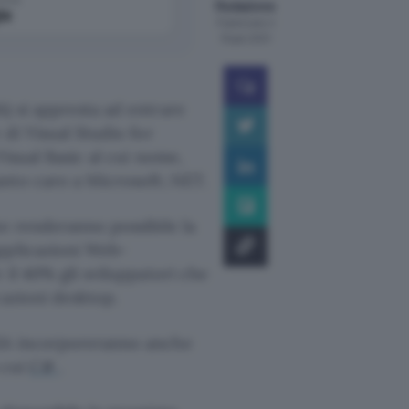
Redazione
le
Pubblicato il
19 gen 2001
) si appresta ad entrare
 di Visual Studio for
Visual Basic al cui nome,
nto caro a Microsoft:.NET.
he renderanno possibile la
pplicazioni Web-
 il 40% gli sviluppatori che
cazioni desktop.
VSA incorporeranno anche
 cui
C#
.