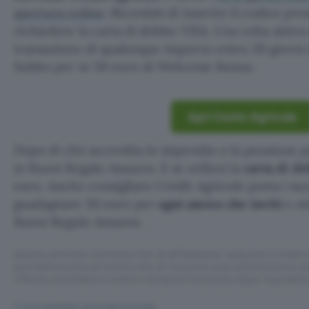
apertura online
. Ricordati di inserire il codice pr
richiedere la carta di debito VISA. Una volta attiv
transazione di qualunque importo entro 30 giorni d
Subito per te 50 euro di Welcome Bonus.
Apri Conto Agricole
Dopo di ché accredita lo stipendio o la pensione p
in Buoni Regalo Amazon. E se utilizzi la
carta di d
euro. Anche consigliare Crédit Agricole porta i suo
guadagnare 50 euro per
ogni amico che inviti
e ot
Buoni Regalo Amazon.
Questo articolo contiene link di affiliazione: acquisti o ordini e
permetteranno al nostro sito di ricevere una commissione ne
offerte potrebbero subire variazioni di prezzo dopo la pubbli
TI POTREBBE INTERESSARE