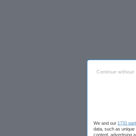
Continue without
We and our
1731 par
data, such as unique 
content, advertising