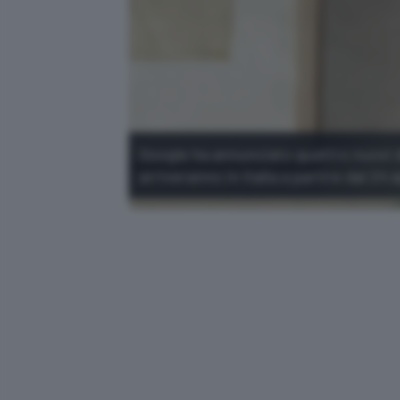
Google ha annunciato quattro nuovi di
arriveranno in Italia a partire dal 24 