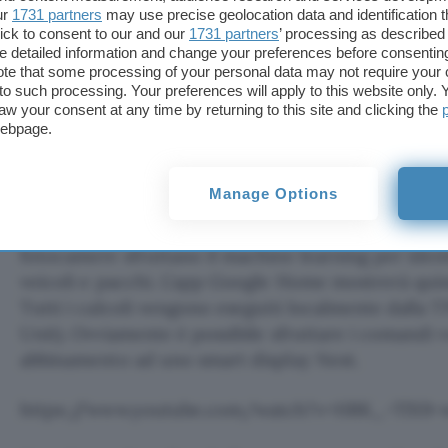
ur
1731 partners
may use precise geolocation data and identification 
ick to consent to our and our
1731 partners
’ processing as described 
detailed information and change your preferences before consenting
te that some processing of your personal data may not require your 
t to such processing. Your preferences will apply to this website only
aw your consent at any time by returning to this site and clicking the
webpage.
Manage Options
Entrambi i dispositivi fanno ampio uso dell’
intellig
fotocamere sfruttano il machine learning per ident
veicoli e pacchi. L’app Google Home mostrerà quind
Tutti i calcoli vengono eseguiti localmente dalla 
Unit). Ovviamente è possibile sfruttare i comandi v
abbinamento ad uno smart display Nest.
https://www.youtube.com/watch?v=HRK_-TlX9-