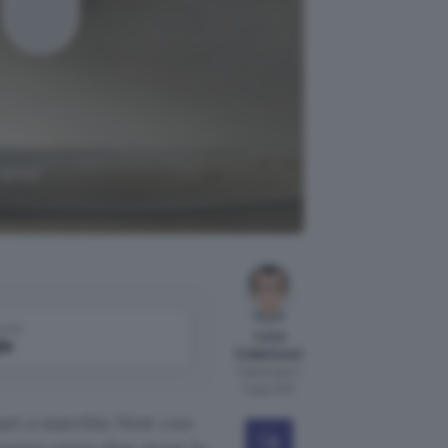
eria)
come
Luca
le
Colantuoni
Pubblicato il
5 ago 2021
mart a marchio Nest con