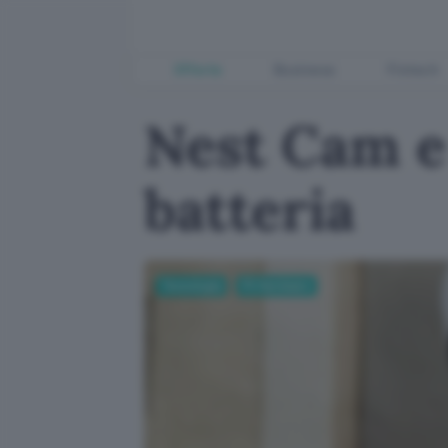
Offerte
Business
Fintech
Nest Cam e 
batteria
Tecnologia
PC Hardware