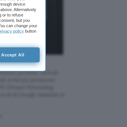
through device
above. Alternatively
 or to refuse
consent, but you
. You can change your
privacy policy
button
Accept All
enza artificiale
. Le
ificare persone, animali,
i avvisi più pertinenti.
TPU (Tensor Processing
ocali di Google Assistant in
w