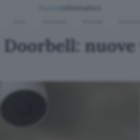
Green
Informatica
Sicurezza
Entertain
Doorbell: nuove 