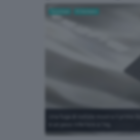
Tecnologia
PC Hardware
Una fuga di notizie mostra il primo
e un peso inferiore a 1 kg.