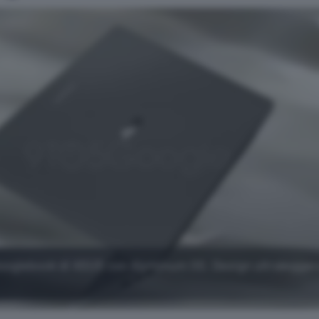
 Googlebook di ASUS con Aluminum OS. Design ultralegger