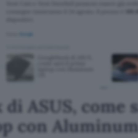
Nest Cam e Nest Doorbell possono essere già ordin
consegne inizieranno il 24 agosto. Il prezzo è
199,
dispositivi.
Fonte:
Google
TI POTREBBE INTERESSARE
Googlebook di ASUS,
come sarà il primo
laptop con Aluminum
OS
 di ASUS, come sa
op con Aluminu