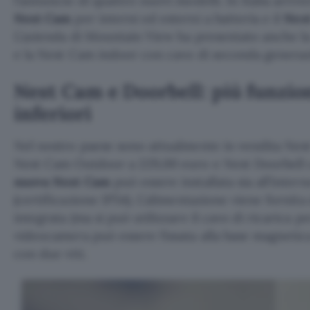
l’annuncio di quattro nuovi modelli. In Italia arri
Nest Cam
per interni ed esterni a batteria e il
Nest
L’azienda di Mountain View ha presentato anche l
e la Nest Cam indoor con cavo di seconda generaz
Nest Cam e Doorbell: più funzion
inferiori
Nel nostro paese sono attualmente in vendita Nes
Nest Cam Outdoor a 229,00 euro e Nest Doorbell c
nuova Nest Cam
può essere installata sia all’intern
(certificazione IP54). L’alimentazione viene fornita 
integrata (ma si può utilizzare il cavo di ricarica pe
videocamera può essere fissata alla base magnetica
con due viti.