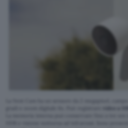
La Nest Cam ha un sensore da 2 megapixel, campo 
gradi e zoom digitale 6x. Può registrare
video a 1
La memoria interna può conservare fino a tre ore d
HDR e visione notturna ad infrarossi. Sono presen