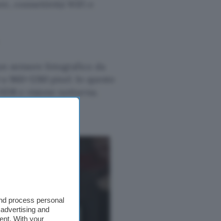
re, connettività WiFi e
un sensore fotografico da
 a 960×1280 pixel. In questo
 HDR e visione notturna.
 prossimità e il
and process personal
 advertising and
ent. With your