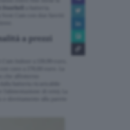
veranno entro fine mese la
 Doorbell
a batteria.
a Nest Cam con due faretti
ione.
alità a prezzi
t Cam Indoor a 139,99 euro,
on cavo a 279,00 euro. La
o che all’esterno
dalla batteria ricaricabile
r l’alimentazione di rete). La
 o direttamente alla parete