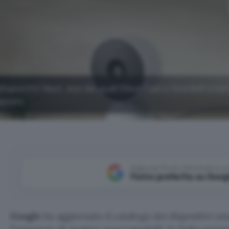
spositivi Nest, due dei quali (Nest Cam e Doorbell a batt
agosto.
Aggiungi Punto Informatico 
Fonte preferita su Goog
Google
ha aggiornato il catalogo dei dispositivi s