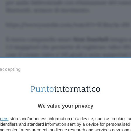
per audio bidirezionale con eliminazione del rumo
Bluetooth, sensore di movimento.
https://www.youtube.com/watch?v=lCibxy3a-dM
Il nuovo campanello smart
Nest Doorbell
integra 
1,3 megapixel che permette di registrare video HD
caso il campo visivo è 145 gradi e sono supportati
Oltre al sensore di movimento ci sono il sensore di
magnetometro.
 accepting
We value your privacy
tners
store and/or access information on a device, such as cookies 
identifiers and standard information sent by a device for personalised
 and content measurement, audience research and services developm