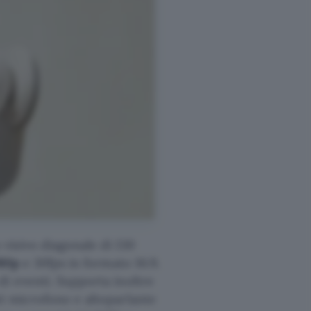
visivo diagonale di 130
080p
e 30fps in formato 16:9.
i eventi. Supporta inoltre
ti microfono e altoparlante