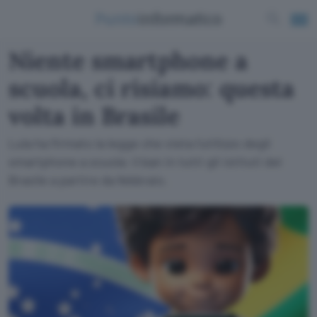
Niente smartphone a
scuola, ci risiamo: questa
volta in Brasile
Lula ha firmato la legge che vieta l'utilizzo degli
smartphone a scuola: il ban in tutti gli istituti del
Brasile a partire da febbraio.