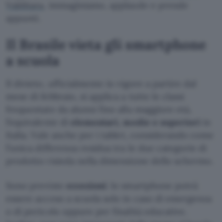
Valditara
, immaginiamo, applaude e prende
appunti.
Il Brasile vieta gli smartphone
a scuola
Il divieto, ufficialmente in vigore a partire dal
mese di febbraio, si applica a tutte le classi
frequentate da alunni fino alla maggiore età,
l’equivalente di
elementari, medie e superiori
in
Italia. Vale anche per i tablet, considerando come
l’unica differenza residua tra le due categorie di
prodotto risieda nella dimensione dello schermo.
Sono previste
eccezioni
: lo smartphone potrà
essere acceso a scuola solo in caso di emergenza
o di pericolo oppure per finalità educative.