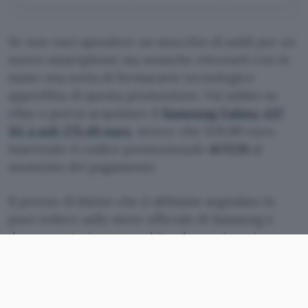
Se non vuoi spendere un mucchio di soldi per un
nuovo smartphone ma neanche ritrovarti con in
mano una sorta di fermacarte tecnologico
approfitta di questa promozione. Vai subito su
eBay e potrai acquistare il
Samsung Galaxy A37
5G a soli 275,49 euro
, invece che 529,90 euro,
inserendo il codice promozionale
AUG26
al
momento del pagamento.
Il prezzo di listino che ti abbiamo segnalato lo
puoi vedere sullo store ufficiale di Samsung e
dunque potrai notare subito che oggi avrai un
risparmio di oltre 254 euro
. E se lo desideri puoi
anche dilazionare il pagamento in 3
rate da 96,66
euro a interessi zero
con Klarna.