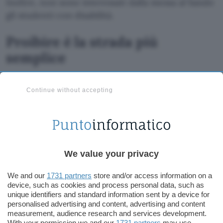
Inoltre, non sono interessati dalla messa al bando
gli studenti con disabilità.
Proibire è la strada più
semplice
L’efficacia delle iniziative che mirano a
risolvere i
Continue without accepting
problemi
legati a un utilizzo improprio o
inopportuno dei dispositivi, semplicemente
vietandolo
, è tutta da dimostrare. Di certo, si
tratta di una strada più semplice da percorrere
rispetto a quella che passa (che passerebbe)
We value your privacy
dall’insegnamento delle modalità corrette di
approcciare la tecnologia, di esplorarne e di
We and our
1731 partners
store and/or access information on a
sfruttarne il potenziale, per scopi didattici e non
device, such as cookies and process personal data, such as
unique identifiers and standard information sent by a device for
solo. indicando le buone pratiche e quelle da
personalised advertising and content, advertising and content
evitare. Se ne discute da
molto tempo
, anche in
measurement, audience research and services development.
With your permission we and our
1731 partners
may use