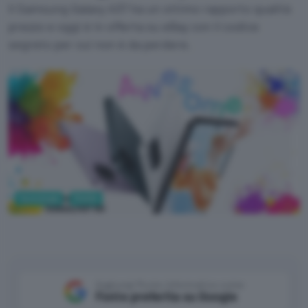
Il Samsung Galaxy A37 ha un ottimo rapporto qualità
prezzo e oggi è in offerta su eBay con il codice
segreto per cui non è da perdere.
Tecnologia
Mobile
Aggiungi Punto Informatico come
Fonte preferita su Google