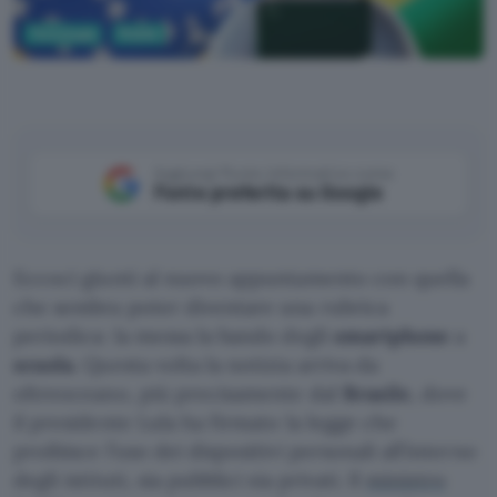
Tecnologia
Mobile
Copilot Designer
Aggiungi Punto Informatico come
Fonte preferita su Google
Eccoci giunti al nuovo appuntamento con quella
che sembra poter diventare una rubrica
periodica: la messa la bando degli
smartphone
a
scuola
. Questa volta la notizia arriva da
oltreoceano, più precisamente dal
Brasile
, dove
il presidente Lula ha firmato la legge che
proibisce l’uso dei dispositivi personali all’interno
degli istituti, sia pubblici sia privati. Il
ministro