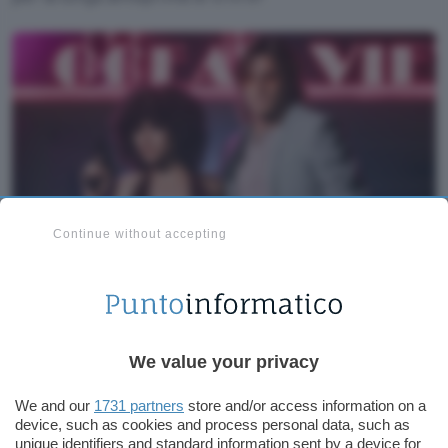
Entertainment
TV Film e Serie TV
Videogame
Continue without accepting
Aggiungi Punto Informatico come
Fonte preferita su Google
We value your privacy
We and our
1731 partners
store and/or access information on a
device, such as cookies and process personal data, such as
La scelta di distribuire la
lunga anteprima
di
GTA
unique identifiers and standard information sent by a device for