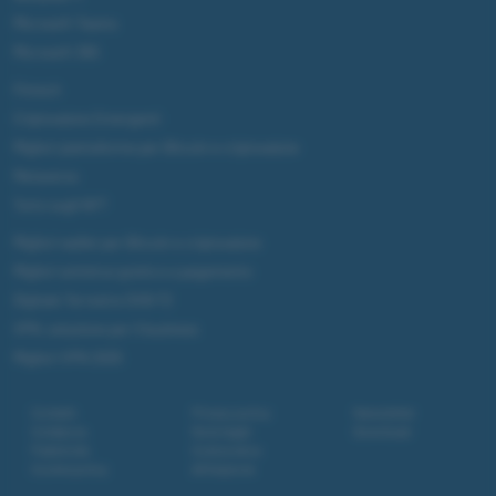
Microsoft Teams
Microsoft 365
Fintech
Criptovalute Emergenti
Migliori piattaforme per Bitcoin e criptovalute
Metaverso
Tutto sugli NFT
Migliori wallet per Bitcoin e criptovalute
Migliori antivirus gratis e a pagamento
Digitale Terrestre DVB-T2
VPN, soluzione per il business
Migliori VPN 2025
Contatti
Privacy policy
Newsletter
Collabora
Note legali
Download
Pubblicità
Codice etico
Cookie policy
Affiliazione