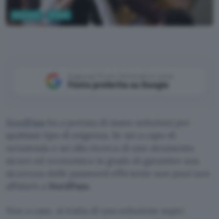
Sicurezza
Privacy
Aggiungi Punto Informatico come
Fonte preferita su Google
NordPass
ha a portata di mano soluzioni per
qualsiasi tipo di esigenza. Se sei a capo di
un’azienda e sei alla ricerca di uno strumento
sicuro ed economico in grado di garantire una
sicurezza delle password efficiente non puoi non
affidarti a
NordPass
.
Non a caso, si tratta di una soluzione super