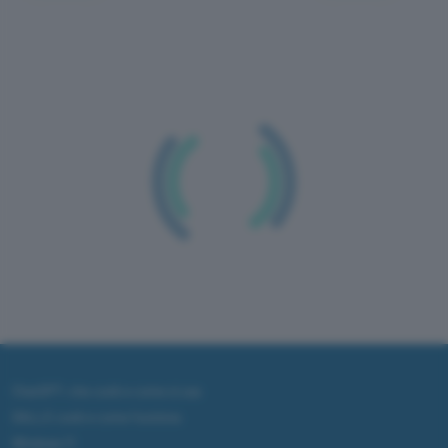
ChatGPT: che cos'è e come si usa
DALL·E cos'è e come funziona
Windows 11