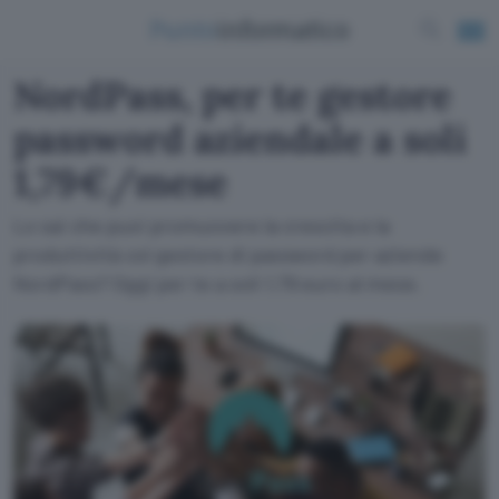
NordPass, per te gestore
password aziendale a soli
1,79€/mese
Lo sai che puoi promuovere la crescita e la
produttività col gestore di password per aziende
NordPass? Oggi per te a soli 1,79 euro al mese.