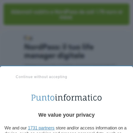
Abbonati subito a NordPass da soli 1.79 euro al
mese
Continue without accepting
We value your privacy
NordPass: piani adatti a tutte le
We and our
1731 partners
store and/or access information on a
esigenze della tua attività