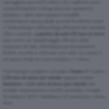
vantaggiosa per tutti coloro che vogliono avere
un’archiviazione crittografata per password,
passkey e altre informazioni sensibili;
condivisione sicura degli accessi fra diversi team
e Onboarding e offboarding efficienti dei membri.
Oltre a questo,
a partire da soli 1,79 euro al mese
puoi avere un monitoraggio efficace delle
violazioni di dati, individuazione di password
deboli, vecchie e utilizzate più volte ma anche il
recupero degli account semplice e veloce.
Puoi dunque scegliere tra piano
Teams
di 2 anni a
1,79 euro al mese per utente
oppure il piano
Business
a
3,54 euro al mese per utente
che
include impostazioni a livello aziendale, Google
Workspace SSO e DashBoard di sicurezza e molto
altro.