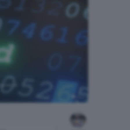
earne di
Canva
come