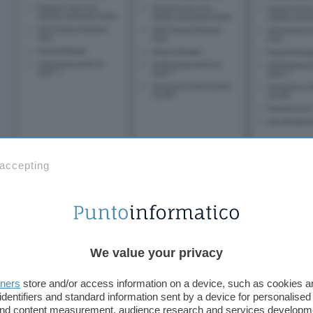
 accepting
È una garanzia di affidabilità, serietà e qualità che n
We value your privacy
360 Deluxe
trova una delle sue migliori espression
dicembre a un prezzo di 29,99€ (invece di 104,99
tners
store and/or access information on a device, such as cookies 
può anche scegliere di usufruire dell’offerta per 
identifiers and standard information sent by a device for personalised
79,99€ (invece di 199,99€) beneficiando di uno sc
 and content measurement, audience research and services developm