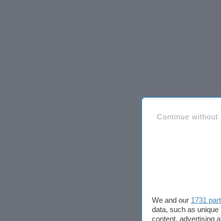
Continue without
We and our
1731 par
data, such as unique 
content, advertising