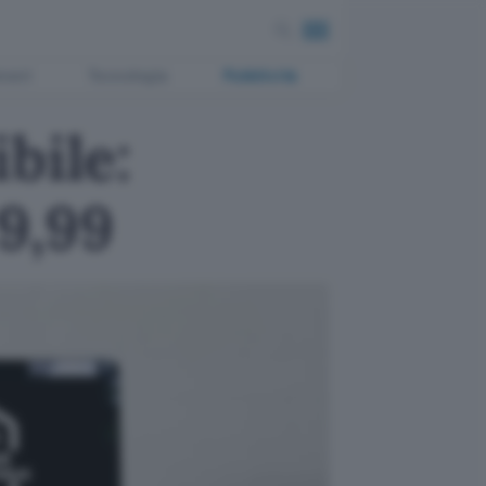
ment
Tecnologia
Pubblicità
bile:
9,99