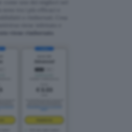
e come uno dei migliori nel
s sono tra i più efficaci e
ddisfatti o rimborsati. Cosa
antivirus viene infettato e
to viene rimborsato
.