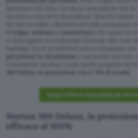
potenzialmente pericolosa
. Molti, troppi, rischi e
ignoriamo del tutto, ma sia da smartphone che d
incontro a una serie di problemi. Attacchi hacker, 
dei dati sensibili, rallentamenti nelle prestazioni de
di
trojan, malware e ransomware
che spiano le nos
ci sottraggano le credenziali d’accesso alle varie 
banking). Avere un antivirus non è un’opzione, m
più potenti in circolazione
è una scelta vincente, 
economiche favolose. Come quelle proposte da No
360 Deluxe in promozione con il 71% di sconto
!
Scopri l’offerta imperdibile per Nort
Norton 360 Deluxe, la protezion
efficace al 100%