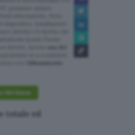
sistenti li sottovalutiamo o li
a PC possiamo andare
frodi informatiche, furto
l dispositivo, installazione
tre attività e il rischio che
piattaforme (come l’home
a un dovere. Averne
uno dei
soprattutto se a condizioni
rton con l’
abbonamento
on 360 Deluxe
e totale ed