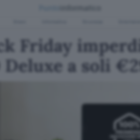
Green
Informatica
Sicurezza
Entertain
ck Friday imperdi
Deluxe a soli €2