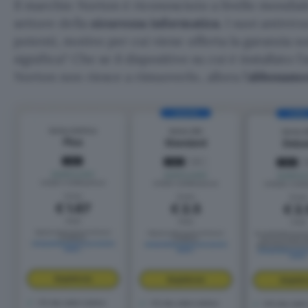
Il marchio Norton è riconosciuto a livello mondial
settore della
sicurezza informatica
. I suoi antiviru
potenti, motivo per cui viene offerta la garanzia so
significa? Che se il dispositivo su cui è installato l’
Norton non riesce a rimuoverlo, allora l’
abbonamen