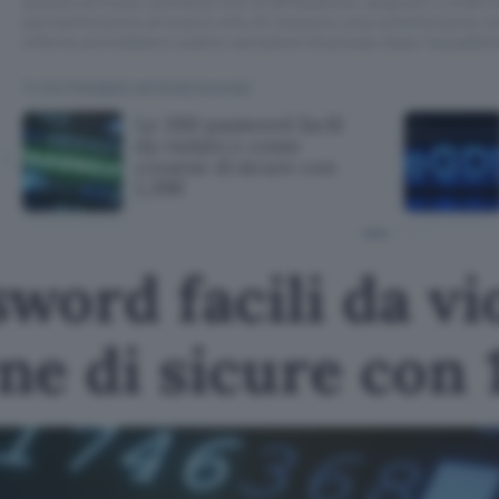
Questo articolo contiene link di affiliazione: acquisti o ordini e
permetteranno al nostro sito di ricevere una commissione ne
offerte potrebbero subire variazioni di prezzo dopo la pubbli
TI POTREBBE INTERESSARE
Le 200 password facili
da violare e come
crearne di sicure con
1,39€
word facili da vi
e di sicure con 