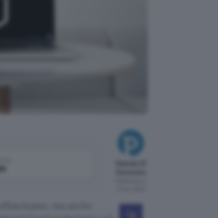
mento;
come
Daniele Di
le
Geronimo
Pubblicato il
27 nov 2024
 affascinante, ma anche