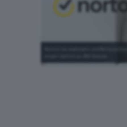
Norton ha realizzato un'offerta esclu
scopri l'antivirus 360 Deluxe.