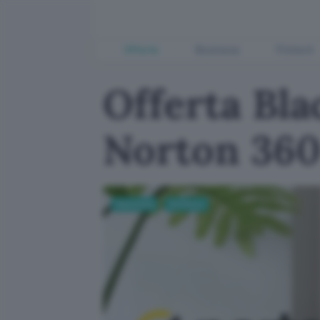
Offerte
Business
Fintech
Offerta Bla
Norton 360 
Sicurezza
Antivirus