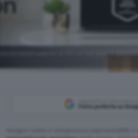
siva con sconti superiori al 70% sui suoi piani di abbona
Aggiungi Punto Informatico 
Fonte preferita su Goog
Navigare online è un’esperienza imprescindibile e