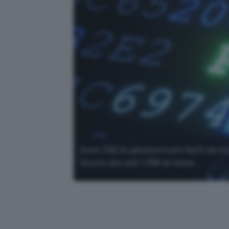
Sono 200 le password più facili da vi
sicure con soli 1,39€ al mese.