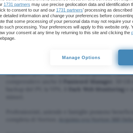
ur
1731 partners
may use precise geolocation data and identification 
sceglie l’abbonamento biennale l’aspetto ancora p
ick to consent to our and our
1731 partners
’ processing as described 
terminata la promozione il
prezzo del canone è c
detailed information and change your preferences before consenting
te that some processing of your personal data may not require your 
a quello che altrimenti si andrebbe a pagare
.
t to such processing. Your preferences will apply to this website only
aw your consent at any time by returning to this site and clicking the
webpage.
Non perdere tempo e acquista subito No
Norton 360 Deluxe è il
piano in offerta con il Bla
Manage Options
protezione completa contro virus, malware, rans
dispositivi (PC, Mac, tablet o smartphone). L’abb
comprendere anche il
Password Manager
, 50 GB 
backup del PV, la VPN, il
Dark Web Monitoring
e u
minori.
Professionisti, aziende e famiglie possono benefici
completa di Norton.
Acquista ora Norton 360 Delux