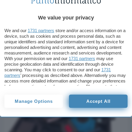
6 Punte da cacciavite
2 Raccordi
We value your privacy
1 Manuale di istruzioni in Italiano
We and our
1731 partners
store and/or access information on a
device, such as cookies and process personal data, such as
unique identifiers and standard information sent by a device for
personalised advertising and content, advertising and content
measurement, audience research and services development.
With your permission we and our
1731 partners
may use
precise geolocation data and identification through device
scanning. You may click to consent to our and our
1731
partners
’ processing as described above. Alternatively you may
access more detailed information and change your preferences
before consenting or to refuse consenting. Please note that
some processing of your personal data may not require your
consent, but you have a right to object to such processing. Your
Manage Options
Accept All
preferences will apply to this website only. You can change
your preferences or withdraw your consent at any time by
returning to this site and clicking the
privacy policy
button at the
bottom of the webpage.