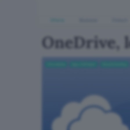
Offerte
Business
Fintech
OneDrive, l
Informatica
App e Software
Cloud & Hosting