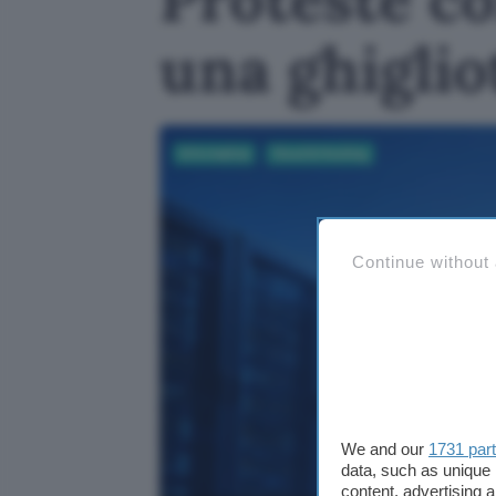
una ghiglio
Informatica
Cloud & Hosting
Continue without
We and our
1731 par
data, such as unique 
content, advertising