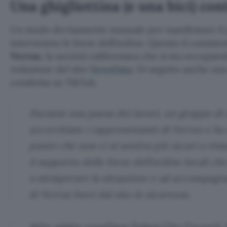
Una ghigliottina (e una bici) con
Un modo decisamente inusuale per manifestare il 
intervenute le forze dell’ordine. Questo il commen
Verrus
, la società californiana che si sta occupand
redazione del sito
NewsData
. Di seguito anche un
condivisa su TikTok.
Durante una pausa dei lavori, un gruppo di 
accerchiato i rappresentanti di Verrus e ha u
punto che non ci si sentiva più sicuri a ri
il supporto delle forze dell’ordine locali c
a stemperare la situazione e ad accompagna
di Verrus fuori dal sito in sicurezza.
@its.addie.rose
Dear Salem City Council,