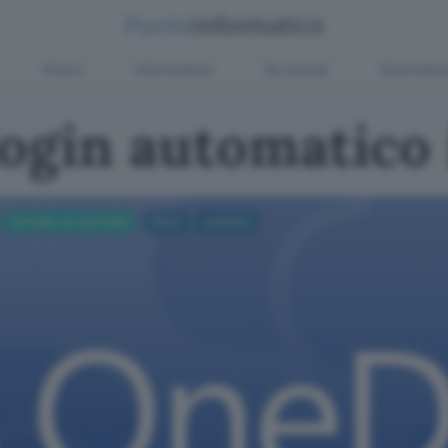
Green
Informatica
Sicurezza
Entertain
ogin automatico 
Software produttività
Cloud
onedrive