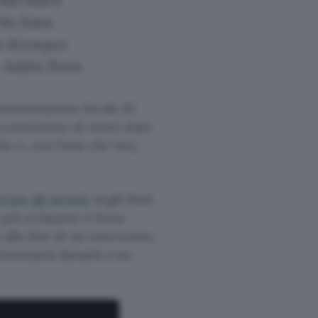
 No Data
n
#oregon
– Addie.Rose
ministrazione locale di
costruzione di nuovi data
 e, con l’aria che tira,
cine gli arresti
negli Stati
o più eclatante è forse
o
alla fine di un intervento,
esentarsi davanti a un