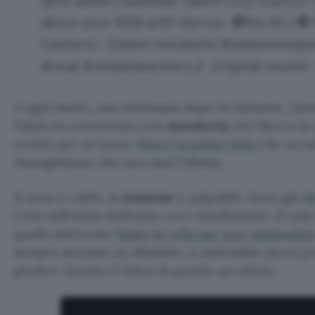
about your NDA with Verrus. 🚫No AI! | 🚫
Centers! -Salem residents
#salemorego
#noai
#nodatacenters
♬ original sound 
A ogni modo, una settimana dopo la riunione, l’am
Salem ha annunciato una
moratoria
che blocca la 
center per un anno.
Non è la prima volta
che accade
immaginiamo che non sarà l’ultima.
Il tema è caldo, la
tensione
è palpabile. Sono già
de
Uniti dall’inizio dell’anno, tra i manifestanti. Il cas
quello dell’uomo
finito in cella per aver applaudit
sempre durante un dibattito. A settembre dovrà pr
giudice. Questo il video di quanto accaduto.