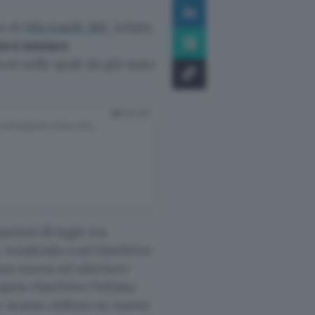
o di
Microsoft 365
, infatti,
rà iniziare
ni nelle quali sia già stato
zioni di login tra
, rendendo così OneDrive
na nuova ed ulteriore
roprio OneDrive l’ultima
 scarso utilizzo su nuove