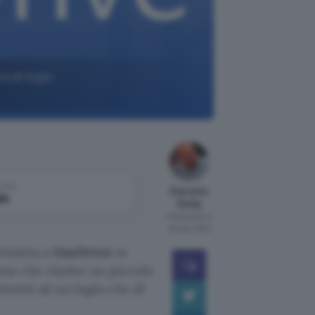
a di login
come
Giacomo
le
Dotta
Pubblicato il
20 apr 2022
elativa a
OneDrive
in
ione che risolve un piccolo
tretti ad un login che di