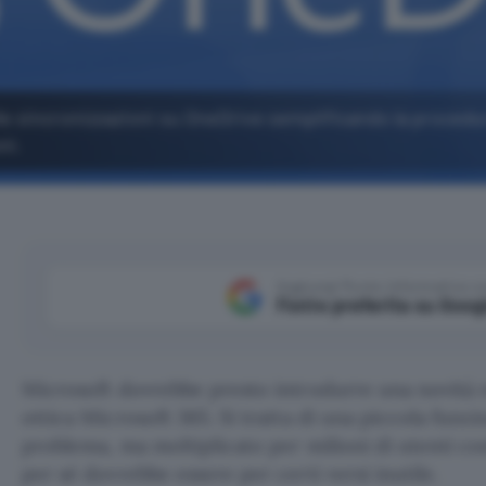
lle sincronizzazioni su OneDrive semplificando la procedur
ni.
Aggiungi Punto Informatico 
Fonte preferita su Goog
Microsoft dovrebbe presto introdurre una novità r
ottica Microsoft 365. Si tratta di una piccola funz
problema, ma moltiplicato per milioni di utenti cos
per sé dovrebbe essere per certi versi inutile.