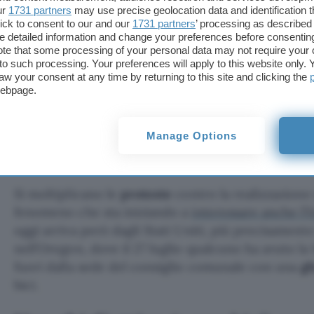
ur
1731 partners
may use precise geolocation data and identification 
na ghigliottina alla protesta contro la realizzazione di 
ick to consent to our and our
1731 partners
’ processing as described 
detailed information and change your preferences before consenting
te that some processing of your personal data may not require your 
t to such processing. Your preferences will apply to this website only
aw your consent at any time by returning to this site and clicking the
webpage.
Aggiungi Punto Informatico 
Manage Options
Fonte preferita su Goog
Si moltiplicano le
proteste
contro la realizzazione
fenomeno che sta iniziando a
interessare anche l’It
oggi arriva però dagli Stati Uniti, più precisamente
nell’Oregon, dove il 27 luglio qualcuno ha avuto la 
fuori dalla sede del consiglio comunale con una
gh
bici.