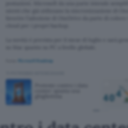
postazioni. Microsoft da una parte intende semplif
utenti che già utilizzano la sincronizzazione di One
favorire l’adozione di OneDrive da parte di coloro i
cloud per i propri backup.
La novità è prevista per il mese di luglio e sarà g
su Mac quanto su PC a livello globale.
Fonte:
Microsoft Roadmap
TI POTREBBE INTERESSARE
Proteste contro i data
center: spunta una
ghigliottina
ntro i data cente