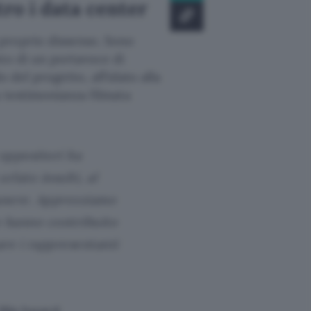
tro i data center
proprio dissenso. Sono
to di un portavoce di
o del progetto, affidato alla
a testimonianza filmata
oppositori ha
rlato insulti, al
manere. Apprezziamo
he hanno contribuito
re i rappresentanti
 We heard