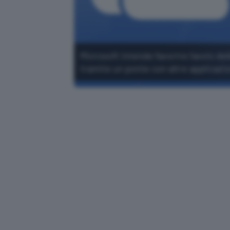
Microsoft intende favorire l'avvio de
tramite un ponte con altre applicazio