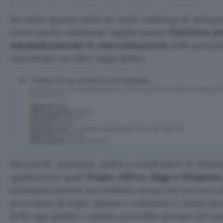
Secondo quanto indicato nella roadmap di svilupp
entro poche settimane l’applicazione
OneDrive pot
automaticamente le sincronizzazioni
sulle postazio
riscontrato un altro login attivo.
Microsoft, insomma, andrà a condividere le informa
applicazioni quali
Teams, Office, Edge e Windows
automaticamente accreditato senza che occorra u
procedura di login. Spesso e volentieri è infatti p
delle app gestite e questo potrebbe portare ad uno