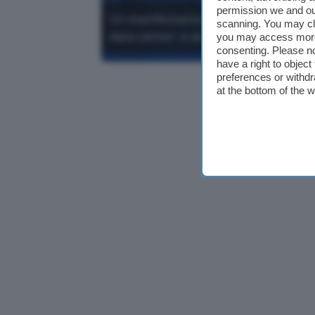
permission we and o
Un manifestante si è presentato con u
scanning. You may cl
data center: è arrivata la moratoria.
you may access more 
consenting. Please no
have a right to objec
preferences or withdr
at the bottom of the 