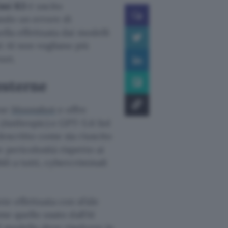
imi K3
è uscito
tando un errore di
ella effettuata dai modelli
i AI non vogliano più
net.
esterne
ese
Moonshot
e offre
 (Anthropic) e GPT-5.6 Sol
descritto come sia riuscito
 pericolosità rispetto ai
li a tutti, cybercriminali
nte effettuata con sfide
ome quello usato dall’AI
l modello deve risolvere in