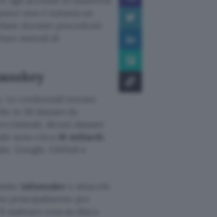
e agli account di numerosi
puter non è tuttavia un
rubate durante precedenti
ttare metodi di
passkey
 Le credenziali trovate
lte in 30 dataset da
rcriminali. Alcuni dataset
tale sono circa
16 miliardi
.
ple, Google, GitHub e
amite
infostealer
e attacchi
ato principalmente per
Il malware crea su disco