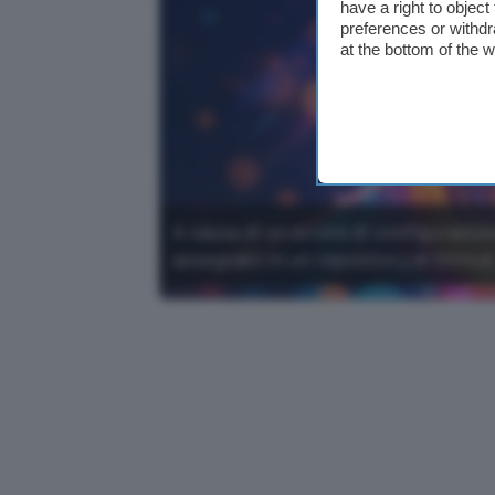
have a right to objec
preferences or withdr
at the bottom of the 
A causa di un errore di configurazion
assegnato in un repository di GitHub