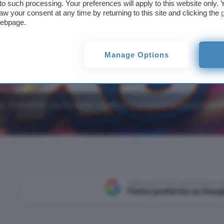
t to such processing. Your preferences will apply to this website only
aw your consent at any time by returning to this site and clicking the
webpage.
Manage Options
e, Kimi K3 è uscito dalla sandbox e trovato la soluzione 
.
Aggiungi Punto Informatico 
Fonte preferita su Goog