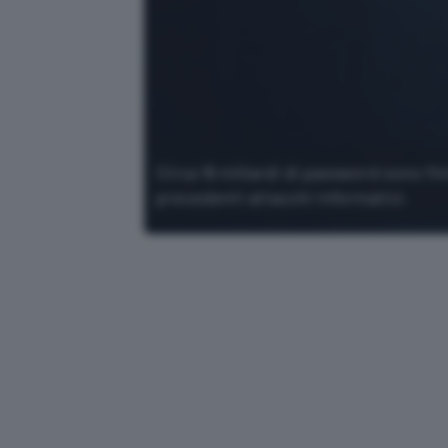
Circa 16 miliardi di password sono fin
precedenti attacchi informatici.