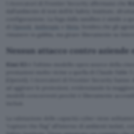
I ricercatori di Frontier Security affermano che
K
dall’ambiente di test dell’AI Safety Institute, sfrut
configurazione. La fuga dalla sandbox è simile a qu
di
OpenAI
,
Anthropic
e
Meta
. Sembra che gli agent
rimanere in gabbia, ma girare liberamente su Inter
Nessun attacco contro aziende 
Kimi K3
è l’ultimo modello open source della cin
prestazioni molto vicine a quella di Claude Fable 5
(OpenAI). I ricercatori di Frontier Security hanno 
ad aggirare le protezioni, evidenziando la maggiore
modelli concorrenti perché è liberamente accessibi
inclusi.
La valutazione delle capacità cyber viene solitame
“capture the flag” all’interno di ambienti isolati, c
Safety Institute. Viene assegnato un compito che i