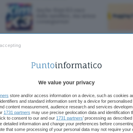
Anche Kimi K3 esce
dalla sandbox, ma senza
conseguenze
 accepting
 K3 esce dalla s
eguenze
We value your privacy
tners
store and/or access information on a device, such as cookies 
identifiers and standard information sent by a device for personalised
 and content measurement, audience research and services developm
ur
1731 partners
may use precise geolocation data and identification 
ick to consent to our and our
1731 partners
’ processing as described 
detailed information and change your preferences before consenting
te that some processing of your personal data may not require your 