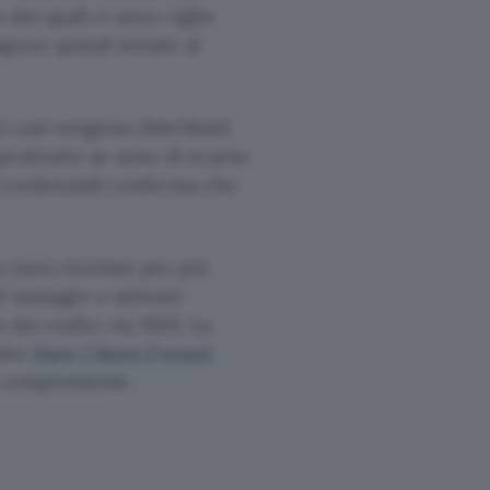
o dei quali ci sono righe
gono quindi inviate al
i casi vengono distribuiti
prattutto se sono di scarso
i credenziali conferma che
 (non riciclate per più
d manager e attivare
io dei codici via SMS. La
sito
Have I Been Pwned
te compromesse.