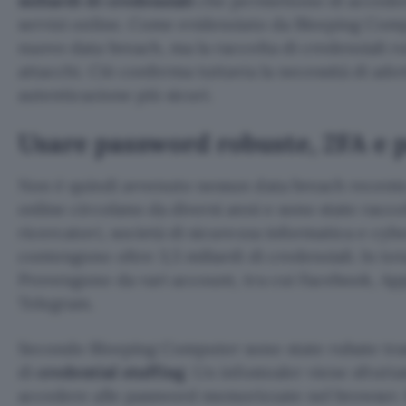
miliardi di credenziali
che permettono di acceder
servizi online. Come evidenziato da Bleeping Com
nuovo data breach, ma la raccolta di credenziali 
attacchi. Ciò conferma tuttavia la necessità di ado
autenticazione più sicuri.
Usare password robuste, 2FA e 
Non è quindi avvenuto nessun data breach recente.
online circolano da diversi anni e sono state racco
ricercatori, società di sicurezza informatica e cybe
contengono oltre 3,5 miliardi di credenziali. In to
Provengono da vari account, tra cui Facebook, Ap
Telegram.
Secondo Bleeping Computer sono state rubate tr
di
credential stuffing
. Un infostealer viene sfrutt
accedere alle password memorizzate nel browser. 