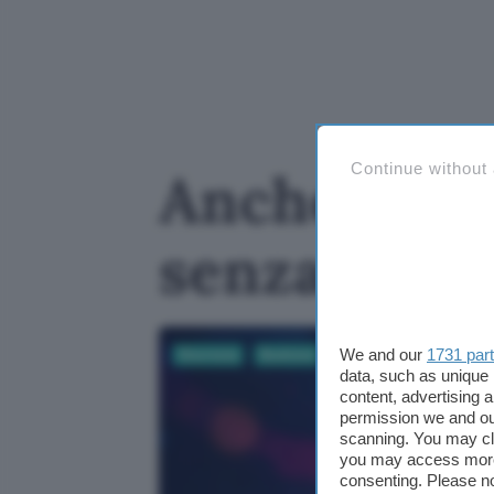
Continue without
Anche Kimi
senza cons
We and our
1731 par
Sicurezza
Business
AI
data, such as unique 
content, advertising
permission we and o
scanning. You may cl
you may access more 
consenting. Please no