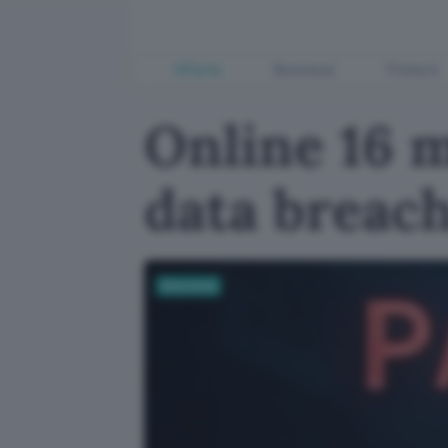
Offerte
Business
Fintech
Online 16 m
data breac
Sicurezza