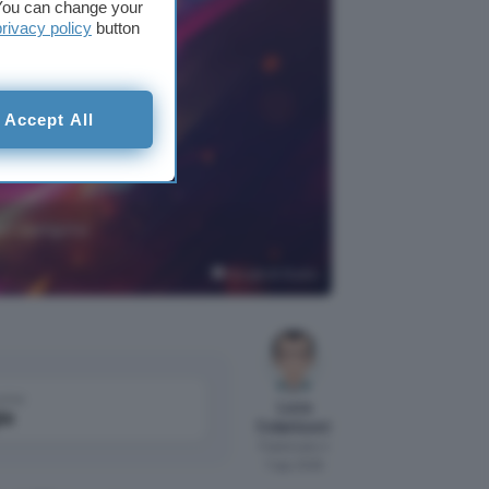
. You can change your
privacy policy
button
Accept All
del compito
Google AI Studio
come
Luca
le
Colantuoni
Pubblicato il
7 ago 2026