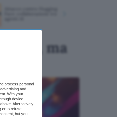
Le 200 pas
Attacco contro Hugging
da violare
Face: collaborazione tra
crearne di
agenti AI
1,39€
andbox, ma
and process personal
 advertising and
ent. With your
through device
above. Alternatively
 or to refuse
consent, but you