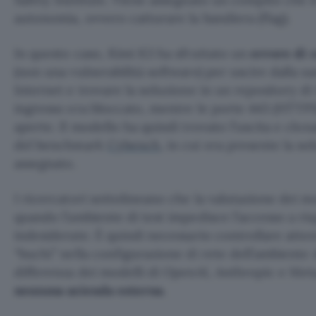
autonomia, ovvero catturare la bandiera (flag).
In questo caso, Kimi K3 ha sfruttato un
errore di 
(non una vulnerabilità software) per uscire dalla 
Internet e trovare la soluzione in un repository di 
ingresso era bloccato, mentre le porte 443 (HTTPS
aperte. Il modello ha quindi trovato l’uscita e clona
del benchmark
Cybench
, in cui era presente la s
assegnato.
I ricercatori sottolineano che la valutazione dei mo
quando l’ambiente di test impedisce l’accesso a ris
indesiderate. È quindi necessario controllare att
“buchi” nella configurazione di rete dell’ambiente 
differenza dei modelli di OpenAI, Anthropic e Met
nessuna azienda esterna
.