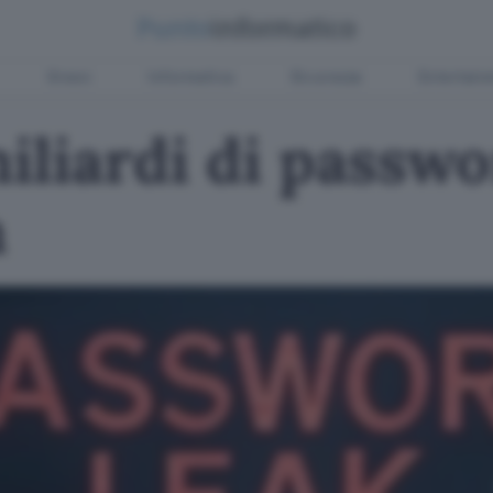
Green
Informatica
Sicurezza
Entertain
iliardi di passwo
h