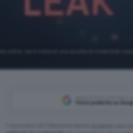
ite online, ma si tratta di una raccolta di credenziali rub
Aggiungi Punto Informatico 
Fonte preferita su Goog
I ricercatori di Cybernews hanno
scoperto
una co