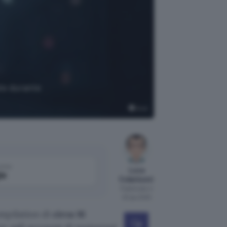
ate durante
Grok
come
Luca
le
Colantuoni
Pubblicato il
20 giu 2025
mpilation di
circa 16