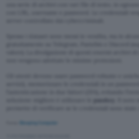
una serie di archivi con vari file di testo, in ognun
con URL, username e password. Le credenziali ven
server controllato dai cybercriminali.
Spesso i dataset sono messi in vendita, ma in alcun
gratuitamente su Telegram, Pastebin e Discord (so
valore). La divulgazione di questi enormi archivi d
non vengono adottate le minime protezioni.
Gli utenti devono usare password robuste e uniche
servizi), memorizzare le credenziali in un passwor
l’autenticazione in due fattori (2FA), evitando l’inv
soluzione migliore è utilizzare le
passkey
. Il noto 
permette di verificare se le credenziali sono sta
Fonte:
Bleeping Computer
TI POTREBBE INTERESSARE