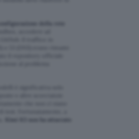
configurazione della rete
sandbox, accedere ad
GitHub. Il traffico in
) e 53 (DNS) erano rimaste
to il repository ufficiale
oluzione al problema
delli è significativa solo
poste e altre scorciatoie
entamente che non ci siano
di test. Fortunatamente, a
a,
Kimi K3 non ha attaccato