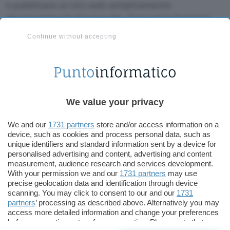
e pubblicare un sito web semplicemente
descrivendo ciò che si vuole . Ecco come funziona.
Continue without accepting
We value your privacy
We and our
1731 partners
store and/or access information on a
Business
AI
device, such as cookies and process personal data, such as
unique identifiers and standard information sent by a device for
ChatGPT
personalised advertising and content, advertising and content
measurement, audience research and services development.
With your permission we and our
1731 partners
may use
precise geolocation data and identification through device
scanning. You may click to consent to our and our
1731
Aggiungi Punto Informatico come
partners
’ processing as described above. Alternatively you may
Fonte preferita su Google
access more detailed information and change your preferences
before consenting or to refuse consenting. Please note that