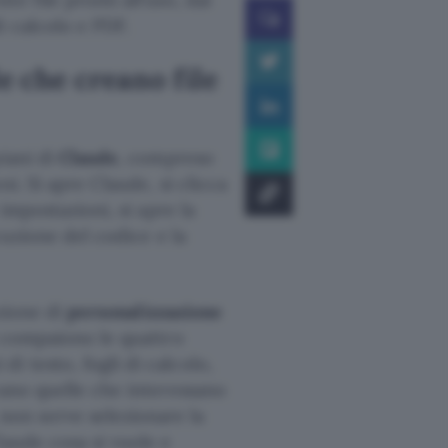
i calcolo e PDF.
 che creano file
piani di
Claude
, compreso
i. Si apre Claude, si clicca
 impostazioni, si apre la
ecuzione del codice e la
ezione di
personalizzazione
ì compaiono le quattro
 testo, fogli di calcolo,
vano quelle che interessano
on serve selezionare la
laude cosa si vuole e