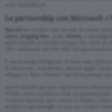
come HealthBench.
La partnership con Microsoft e
OpenAI
non ha fatto tutto da sola. Ha stretto par
Azure
,
Hugging Face
, vLLM,
Ollama
, e una lunga 
questi modelli accessibili ovunque. Microsoft sta 
GPU-ottimizzate del GPT-OSS-20b specificament
È una strategia intelligente. Si vuole usare PyTor
di riferimento. Si preferisce Metal di Apple? Anche
sviluppa su Rust o Python? OpenAI ha pensato anc
Questi modelli non sono capricciosi con l’hardwa
NVIDIA, AMD, Cerebras e Groq. La quantizzazione 
renderer harmony open-source in Python e Rust 
pensato a ogni dettaglio tecnico per rendere l’ado