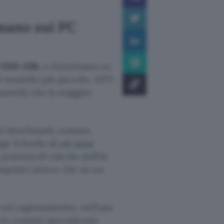
onano sui PC
OSS-20b
, e funzionano su
l modello più piccolo, GPT-
antità che la maggior
i benchmark comuni,
e il livello di
o4-mini
potenza di calcolo dell’AI
omputer invece che su un
 nel ragionamento, nell’uso
in compiti specializzati