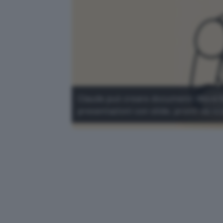
Claude può creare documenti Word form
presentazioni con slide, pronti da sc