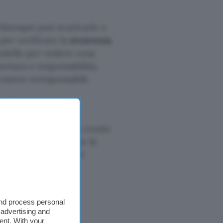
hiunque può scaricarlo e
per verificare la
sicurezza
,
modello per vedere cosa
pertura e responsabilità,
ssere irresponsabili.
I di OpenAI
re nulla,
OpenAI
ha creato
o perfetto per testare le
e i pesi completi del
and process personal
 advertising and
ent. With your