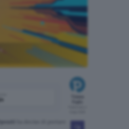
 e
come
Tiziana
le
Foglio
Pubblicato il
6 ago 2025
penAI
ha deciso di portare