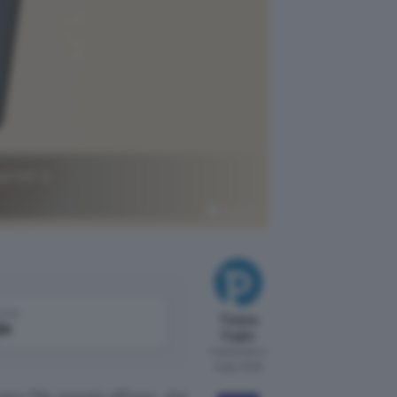
ginati e
ChatGPT
come
Tiziana
le
Foglio
Pubblicato il
9 ago 2026
e file pronti all’uso, dai