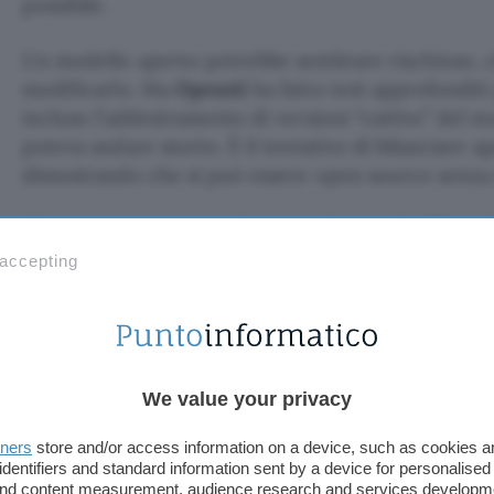
possibile.
Un modello aperto potrebbe sembrare rischioso, c
modificarlo. Ma
OpenAI
ha fatto test approfonditi 
incluso l’addestramento di versioni “cattive” del 
poteva andare storto. È il tentativo di bilanciare a
dimostrando che si può essere open source senza e
Come provare i nuovi modelli A
 accepting
Per chi vuole provare questi modelli senza scarica
un playground dedicato su
gpt-oss.com
. È il mod
capacità prima di decidere se vale la pena scaricar
modello.
We value your privacy
Fonte:
OpenAI
tners
store and/or access information on a device, such as cookies 
identifiers and standard information sent by a device for personalised
TI POTREBBE INTERESSARE
 and content measurement, audience research and services developm