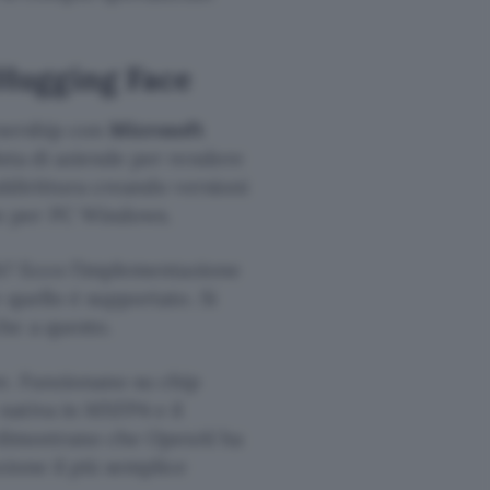
 Hugging Face
tnership con
Microsoft
lista di aziende per rendere
addirittura creando versioni
e per PC Windows.
ch? Ecco l’implementazione
 quello è supportato. Si
he a questo.
re. Funzionano su chip
nativa in MXFP4 e il
dimostrano che OpenAI ha
zione il più semplice