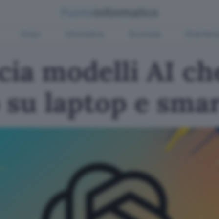
Green
Informatica
Sicurezza
Entertain
ia modelli AI ch
 su laptop e sma