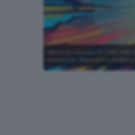
OpenAI ha rilasciato GPT-OSS-120b e 
smartphone. Disponibili su Hugging 