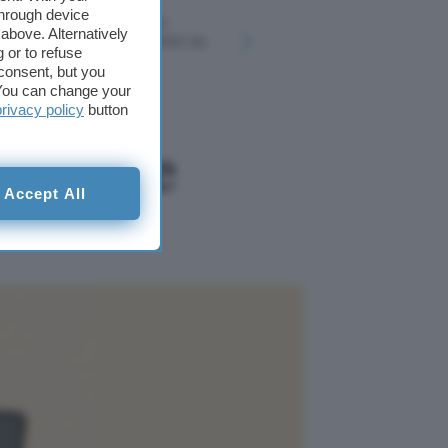
through device
Fable 5: Anthropic
Disney+ in
above. Alternatively
riduce i falsi positivi in
ricerca AI
 or to refuse
biologia
film e ser
consent, but you
. You can change your
privacy policy
button
, PDF e
Accept All