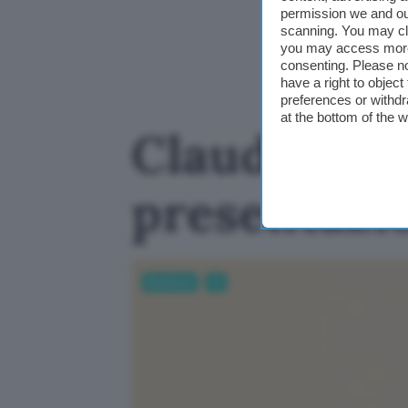
permission we and o
scanning. You may cl
you may access more 
consenting. Please no
have a right to objec
preferences or withdr
at the bottom of the 
Claude crea
presentazi
Business
AI