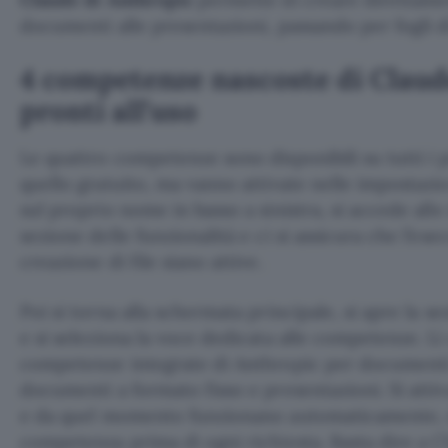
documenti alle presentazioni, passando per fogli d
4 competenze nascoste di Claude
pronti all’uso
Le quattro competenze sono disponibili su tutti i 
quello gratuito, ma vanno attivate nelle impostazion
sul proprio nome in basso a sinistra, si accede alle
sezione delle funzionalità e ci si assicura che l’es
creazione di file siano attive.
Poi si torna alla schermata principale, si apre la s
e si seleziona la voce dedicata alle competenze. L
competenze integrate di Anthropic per documenti di
documenti a formato fisso e presentazioni. Si atti
e da quel momento funzionano automaticamente, n
competenza prima di ogni richiesta. Basta dire a C