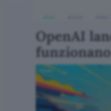
Offerte
Business
Fintech
OpenAI lanc
funzionano
Business
AI