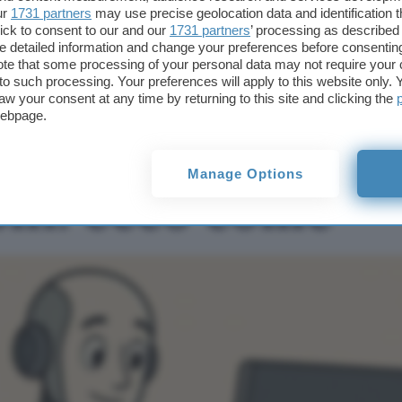
Claude crea file Word,
ur
1731 partners
may use precise geolocation data and identification 
Excel, PDF e
ick to consent to our and our
1731 partners
’ processing as described 
presentazioni: ecco
detailed information and change your preferences before consenting
come
te that some processing of your personal data may not require your 
t to such processing. Your preferences will apply to this website only
aw your consent at any time by returning to this site and clicking the
webpage.
 file Word, Excel
Manage Options
oni: ecco come