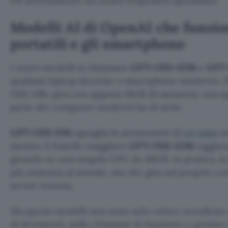
l’AI direttamente sui nostri dispositivi quotidiani.
Modelli AI di OpenAI che funzi
portatili e gli smartphone
I nuovi modelli si chiamano
GPT-OSS-120b
e
GPT-
qualsiasi laptop decente o smartphone moderno. I
OSS-20b, gira con appena 16GB di memoria, una qu
parte dei computer moderni ha di serie.
GPT-OSS-20b
eguaglia le prestazioni di
o3-mini
su
mentre il fratello maggiore
GPT-OSS-120b
raggiung
girando su una singola GPU da 80GB. In pratica, la 
più avanzata al mondo, ma che gira sul proprio c
server remoto.
Ma questi modelli non sono solo veloci, eccellono
di strumenti, nelle chiamate di funzione e persino 