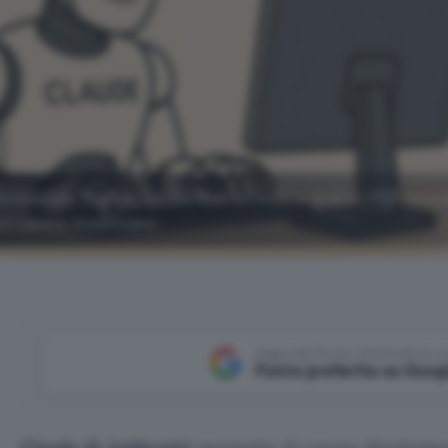
attati, fogli di calcolo con formule e grafici, PDF impa
aricare e modificare.
Aggiungi Punto Informatico 
Fonte preferita su Goog
Claude di Anthropic
permette di creare direttament