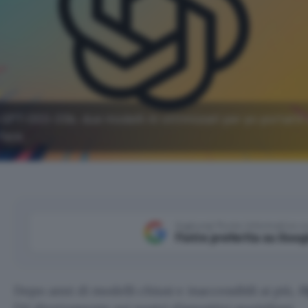
GPT-OSS-20b, due modelli AI ottimizzati per pc portatili
Face.
Aggiungi Punto Informatico 
Fonte preferita su Goog
Dopo anni di modelli chiusi e inaccessibili ai più,
O