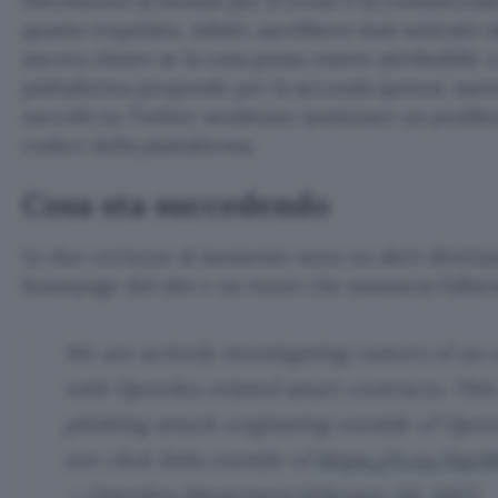
riferimento al mondo per il conio e la commercial
quanto trapelato, infatti, sarebbero stati sottratti
ancora chiaro se la cosa possa essere attribuibile a
piattaforma propende per la seconda ipotesi, men
raccolti su Twitter sembrano ipotizzare un proble
codice della piattaforma.
Cosa sta succedendo
Le due certezze al momento sono un alert direttam
homepage del sito e un tweet che annuncia l’allarm
We are actively investigating rumors of an 
with OpenSea related smart contracts. This
phishing attack originating outside of Open
not click links outside of
https://t.co/3qv
— OpenSea (@opensea)
February 20, 2022