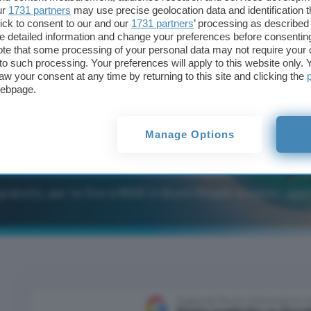
ur
1731 partners
may use precise geolocation data and identification 
ick to consent to our and our
1731 partners
’ processing as described 
detailed information and change your preferences before consenting
te that some processing of your personal data may not require your 
t to such processing. Your preferences will apply to this website only
aw your consent at any time by returning to this site and clicking the
webpage.
Manage Options
gratuito, per te fino a 650€ in Buoni Regalo Amazon: app
Aggiungi Punto Informatico 