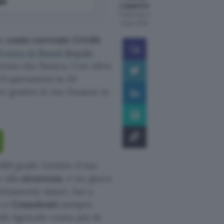
le
Lasperini
Pubblicato il
6 ago 2026
un
conto corrente Crédit
0 euro in Buoni Regalo
rima che finisca. Con oltre
 9 operazioni su 10
r gestire le tue finanze in
360 gradi. Gestire il tuo
 alla
sicurezza
, è un gioco
fettamente smart, hai a
o e
Consulenti
sempre
dit Agricole conta più di