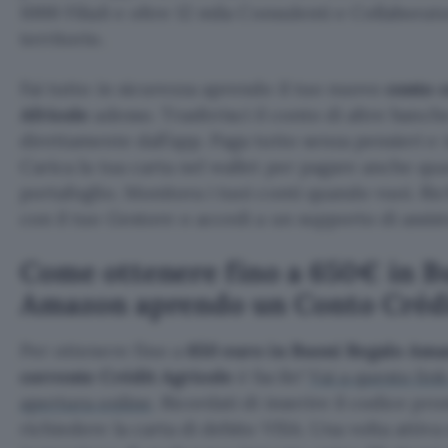
1000 Filiali e oltre 12 mila Consulenti e Collaborato
territorio.
Fai tutto in sicurezza aprendo il tuo nuovo
conto 
Africole
adesso. Trasferisci il conto di altre banc
direttamente dall’app. Paga tutto senza pensieri e 
Carica la tua carta nel wallet per pagare anche qu
portafoglio. Monitora i tuoi conti quando vuoi. R
con il tuo Gestore o accedi a un supporto di assis
Come ottenere fino a 650€ in B
Amazon aprendo un Conto Crédi
Per ottenere fino a
650 euro in Buoni Regalo Am
corrente Crédit Agricole
è facile!
Vai a questo link
apertura online
. Ricordati di inserire il codice pr
richiedere la carta di debito VISA. Una volta attiv