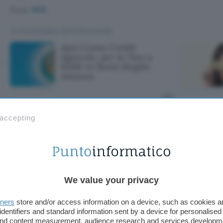
Fonte:
VICE
TI POTREBBE INTERESSARE
Apri Conto Crédit
Agricole: per te fino a
650€ in Buoni Regalo
Amazon
Crédit Agricole: 
 accepting
Buoni Regalo Am
We value your privacy
tners
store and/or access information on a device, such as cookies 
identifiers and standard information sent by a device for personalised
 and content measurement, audience research and services developm