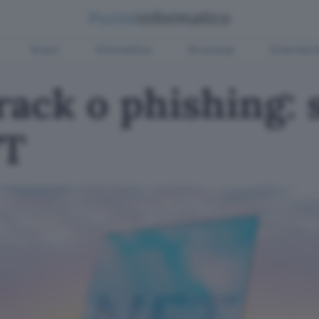
Green
Informatica
Sicurezza
Entertain
ack o phishing: s
FT