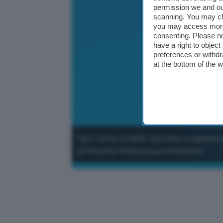
permission we and o
scanning. You may cl
you may access more 
consenting. Please no
have a right to objec
preferences or withdr
at the bottom of the 
Apri Conto Crédit Agricole a canone 
prima che finisca la promozione.