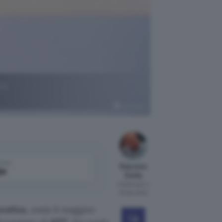
ore
Unsplash
come
Giacomo
le
Dotta
Pubblicato il
20 feb 2022
enSea
, ossia il maggior