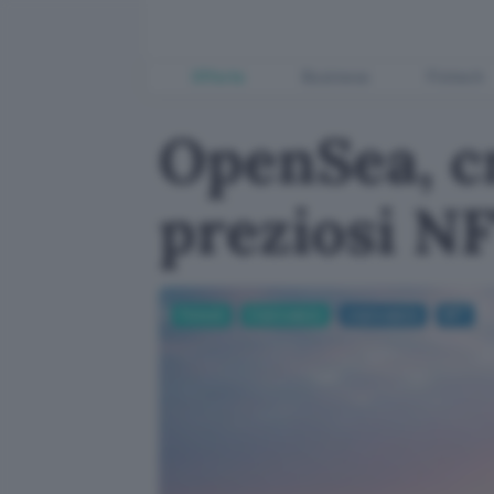
Offerte
Business
Fintech
OpenSea, cr
preziosi N
Fintech
Criptovalute
criptovalute
NFT