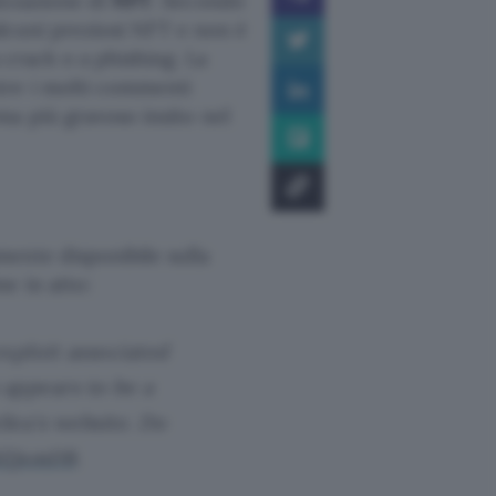
izzazione di
NFT
. Secondo
 alcuni preziosi NFT e non è
 crack o a phishing. La
tre i molti commenti
ma più gravoso insito nel
ente disponibile sulla
e in atto:
exploit associated
 appears to be a
Sea's website. Do
MZjxmDB
.