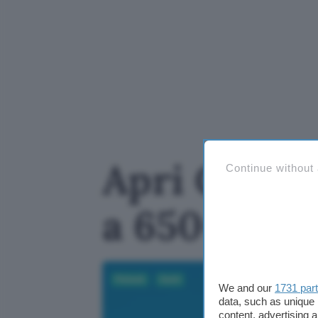
Apri Conto 
Continue without
a 650€ in 
Fintech
Conti
We and our
1731 par
data, such as unique 
content, advertising