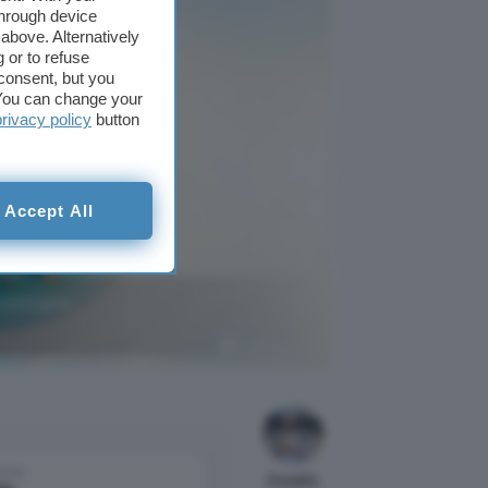
through device
above. Alternatively
 or to refuse
consent, but you
. You can change your
privacy policy
button
Accept All
rofittane
Crédit Agricole
come
Osvaldo