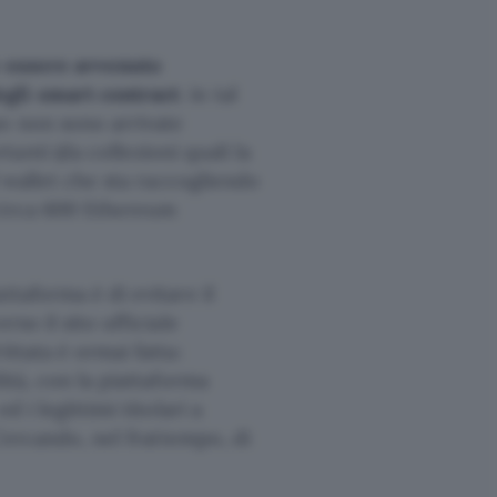
e essere avvenuto
egli smart contract
: in tal
o non sono arrivate
nti (da collezioni quali la
il wallet che sta raccogliendo
 circa 600 Ethereum
ttaforma è di evitare il
so il sito ufficiale
ttata è ormai fatta:
ità, con la piattaforma
 i legittimi titolari a
 Cercando, nel frattempo, di