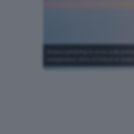
Attacco phishing in corso sulla piatt
complessivo oltre 1,5 milioni di dollar