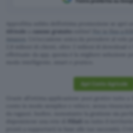
Fonte preferita su Goog
Approfitta subito dell’ottima promozione se apri 
Africole
a
canone gratuito
online!
Per te fino a 65
Amazon
. Un’occasione unica da prendere al volo p
2,8 milioni di clienti, oltre 2 milioni di download e
effettuate da app, questa è la migliore soluzione pe
modo intelligente, smart e pratico.
Apri Conto Agricole
Grazie all’ottima applicazione puoi gestire tutto a 
conto in modo semplice e veloce, senza rinunciare
da ragazzi. Inoltre, nonostante la gestione sia per
disposizione una rete di
Filiali
su tutto il territori
pronti a supportarti in base alle tue necessità. Cré