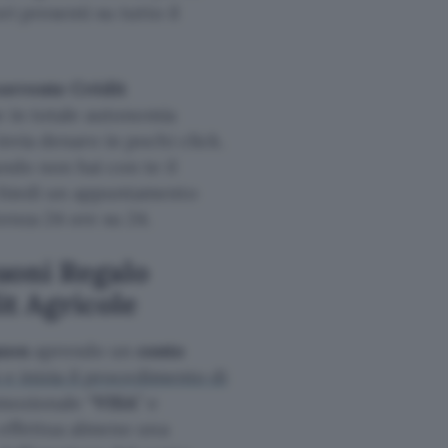
ri presenti su tutto il
corrente Crédit
he in totale autonomia
invia denaro in pochi click.
ando non hai con te il
ichiedi un appuntamento
tenza 24 ore su 24.
uoni Regalo
t Agricole
azon
aprendo un
conto
 e inizia il procedimento di
omozionale “
VISA
” e
a effettua almeno una