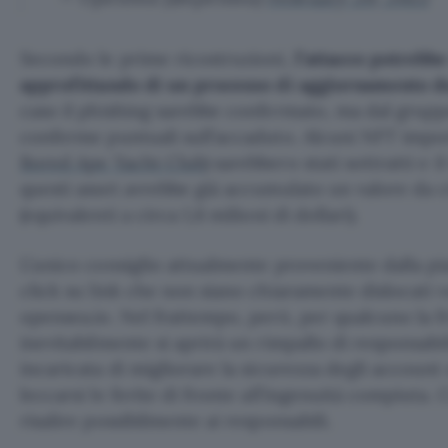
Secondo le prime ricostruzioni,
l’attacco potrebb
approfittando di un processo di aggiornamento d
caso il phishing sarebbe confermato, ma dal grupp
conferme puntuali sull’accaduto. Alcuni NFT importa
Bored Ape Yacht Club
) sarebbero stati sottratti e 
questi asset avrebbe già accumulato un valore da
(equivalenti a circa 1,6 milioni di dollari).
L’unico consiglio attualmente proveniente dalla pia
click su link che non siano chiaramente dislocati ver
opensea.io. Nel frattempo, però, per qualcuno la fri
inevitabilmente si aprirà un rimpallo di responsabil
incaricata di migliorare la sicurezza degli account ed
leccarsi le ferite di fronte all’ingenuità compiuta.
risalire possibilmente ai responsabili.