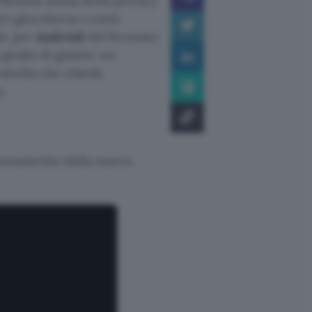
fettiva tutela della privacy
e giocoforza i conti.
le per
Android
del browser,
n grado di gestire un
strella che chiede
o.
nzionamento della nuova