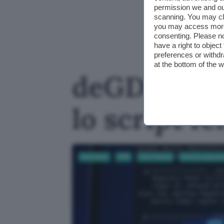
permission we and o
scanning. You may cl
you may access more 
consenting. Please no
have a right to objec
preferences or withdr
at the bottom of the 
deGDID blo
lo script 
Sicurezza
VPN
Informatica
Sistemi operati