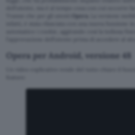
legge, che ha probabilmente impatto relativo sull’ef
dell’utente, ma è al tempo cosa con cui occorre far
Tranne che per gli utenti
Opera
. La versione mobi
infatti, è stata rilasciata con una nuova funzione i
automatico i cookie, aggirando così la tediosa fine
l’approvazione dell’utente prima di accedere al sit
Opera per Android, versione 48
Un video esplicativo rende del tutto chiaro il fu
feature: