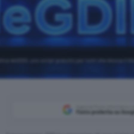
ica deGDID, uno script gratuito per tutti che blocca il Gl
Aggiungi Punto Informatico 
Fonte preferita su Goog