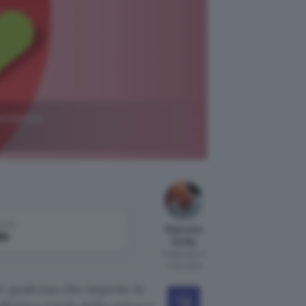
consenso
come
Giacomo
le
Dotta
Pubblicato il
7 nov 2018
e è qualcosa che impone la