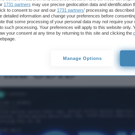
ur
1731 partners
may use precise geolocation data and identification 
deGDID blocca il
ick to consent to our and our
1731 partners
’ processing as described 
tracker di Windows, lo
detailed information and change your preferences before consenting
script ferma GDID
te that some processing of your personal data may not require your 
t to such processing. Your preferences will apply to this website only
aw your consent at any time by returning to this site and clicking the
webpage.
cca il tracker di
Manage Options
ferma GDID
vi