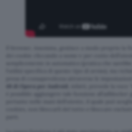
Il browser, insomma, gestisce a modo proprio la fi
dei cookie cliccando a nome e per conto dell’uten
semplicemente in automatico (pratica che sarebbe 
l’utilità specifica di questo tipo di avviso), ma rich
presa di consapevolezza attraverso le impostazioni
48 di Opera per Android
, infatti, prevede la voce
è possibile aggiungere tale funzione all’adblocker g
pertanto nelle mani dell’utente, il quale può scegli
cookies, non bloccarli del tutto o bloccare esclusi
parti.
La nuova funzione è già stata sperimentata su migli