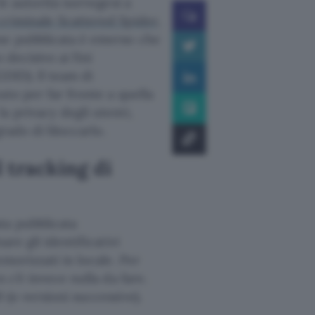
le autorità norvegesi a
criminale Scattered Spider
,
ne pubblicata è emerso che
 decisivo ai fini
DID). Il team di
ato per far fronte a quella
a privacy degli utenti,
grado di bloccarlo.
l tracking di
ta pubblicata
are gli identificativi
emorizzati in locale. Per
 c’è invece nulla da fare.
(o versioni successive).