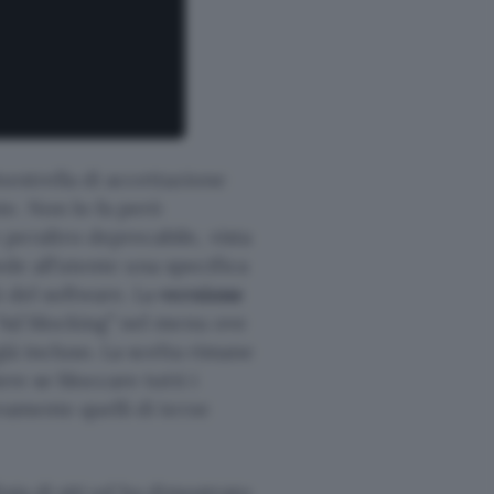
nestrella di accettazione
te. Non lo fa però
peraltro deprecabile, vista
iede all’utente una specifica
 del software. La
versione
 “Ad blocking” nel menu ove
ià incluso. La scelta rimane
ere se bloccare tutti i
vamente quelli di terze
aia di siti ed ha dimostrato