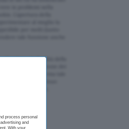
rere in problemi nella
okie. L’apertura della
 sperimentare al meglio la
petibile per molti (tanto
endere tale funzione anche
a. Perché se la finalità della
ll’utente nella gestione dei
esso aggira e riafferma tale
matica senza il continuo
 dal sito al browser,
.
ogle Play
.
and process personal
 advertising and
ent. With your