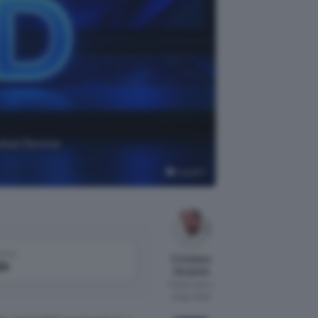
obal Device
ChatGPT
come
Cristiano
le
Ghidotti
Pubblicato il
6 ago 2026