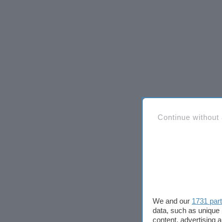
Continue without
We and our
1731 par
data, such as unique 
content, advertising