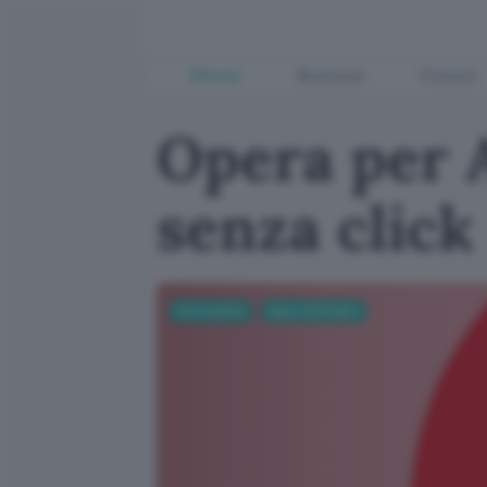
Offerte
Business
Fintech
Opera per A
senza click
Informatica
App e Software