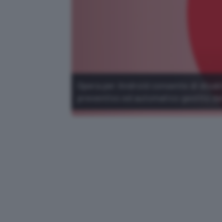
Opera per Android consente di disabi
preventivo ed automatico gestito da