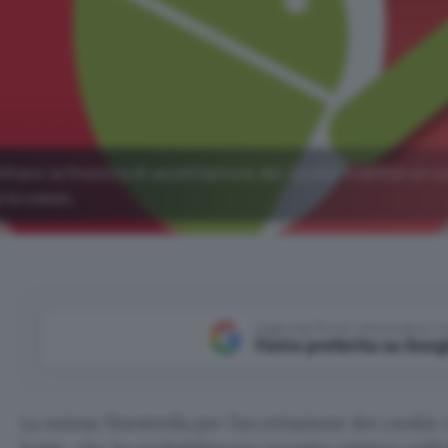
litare la finestra di accettazione dei cookie tramite un 
l browser.
Aggiungi Punto Informatico 
Fonte preferita su Goog
La noiosa finestrella per l’accettazione dei cooki