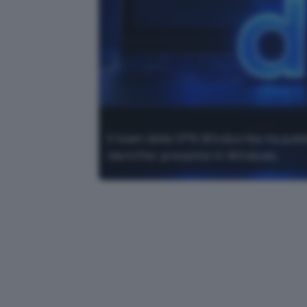
Il team della VPN Windscribe ha pubbl
Identifier presente in Windows.