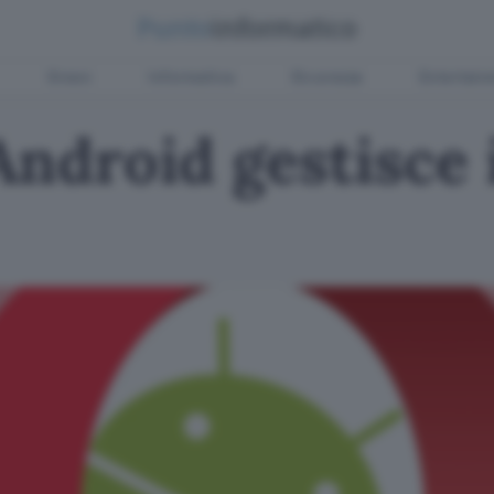
Green
Informatica
Sicurezza
Entertain
ndroid gestisce 