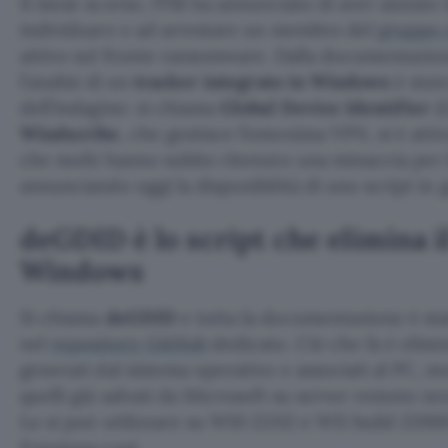
Il mese scorso, l’FBI ha annunciato di aver aiutato 
individuare e ad arrestare un membro del
gruppo 
attivo sul fronte ransomware. Dalla documentazio
l’analisi di un
tracker integrato in Windows
è stato
dell’indagine: si chiama
Global Device Identifier
(G
Windscribe
, che gestisce l’omonima VPN, si è attiv
che molti hanno subito ritenuto una minaccia per l
annunciando oggi la disponibilità di uno script in 
deGDID è lo script che elimina i
Windows
Si chiama
deGDID
e tutta la documentazione è sta
nel
repository GitHub
dedicato. Ciò che fa è elimin
generati dal sistema operativo e associati al PC, m
quelli già salvati da Microsoft su server remoto non
Lo si può utilizzare su W10 22H2 e W11 build 22000 
Funziona così.